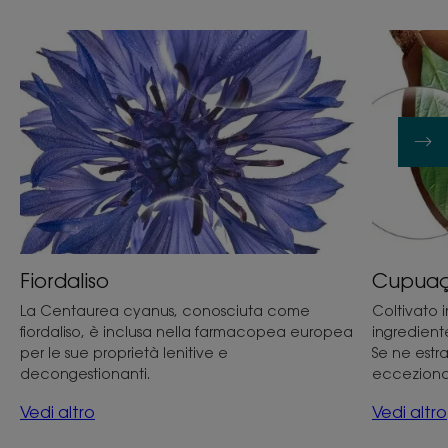
Fiordaliso
Cupua
La Centaurea cyanus, conosciuta come
Coltivato 
fiordaliso, è inclusa nella farmacopea europea
ingredient
per le sue proprietà lenitive e
Se ne estra
decongestionanti.
ecceziona
Vedi altro
Vedi altro