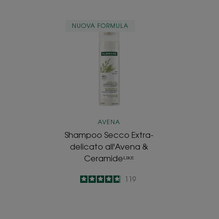
Shampoo
NUOVA FORMULA
Secco
Extra-
delicato
all'Avena
&
Ceramideᴸᴵᴷᴱ
AVENA
Shampoo Secco Extra-
delicato all'Avena &
Ceramideᴸᴵᴷᴱ
4.8
/
5
119
-