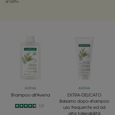
al tatto.
Shampoo
EXTRA-
all'Avena
DELICATO
Balsamo
dopo-
shampoo
uso
frequente
ed
ad
AVENA
AVENA
alta
Shampoo all'Avena
EXTRA-DELICATO
tollerabilità
Balsamo dopo-shampoo
4.8
/
5
121
uso frequente ed ad
-
alta tollerabilità