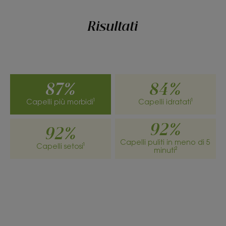
Risultati
87%
84%
Capelli più morbidi¹
Capelli idratati¹
92%
92%
Capelli puliti in meno di 5
Capelli setosi¹
minuti²