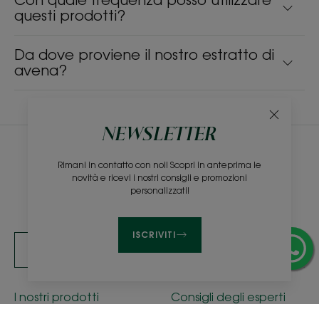
questi prodotti?
Da dove proviene il nostro estratto di
avena?
NEWSLETTER
Newsletter
Rimani in contatto con noi! Scopri in anteprima le
novità e ricevi i nostri consigli e promozioni
Sii tra i primi a conoscere i nostri prodotti, le novità e i consigli di
personalizzati!
bellezza!
ISCRIVITI
ISCRIVITI ALLA NEWSLETTER
I nostri prodotti
Consigli degli esperti