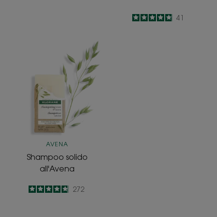
4.9
/
5
41
-
Shampoo
solido
all'Avena
AVENA
Shampoo solido
all'Avena
4.8
/
5
272
-