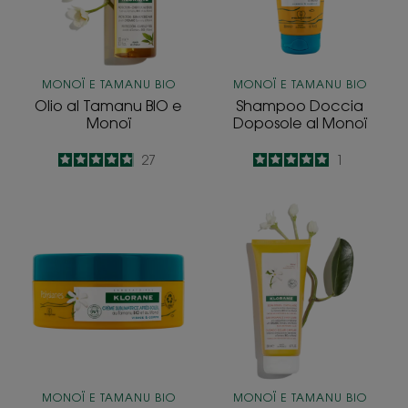
Monoï
MONOÏ E TAMANU BIO
MONOÏ E TAMANU BIO
Olio al Tamanu BIO e
Shampoo Doccia
Monoï
Doposole al Monoï
4.9
/
5
27
5
/
5
1
-
-
Crema
Crema
Sublimatrice
Balsamo
Doposole
Ristrutturante
Viso
al
e
Tamanu
Corpo
BIO
e
al
Monoï
MONOÏ E TAMANU BIO
MONOÏ E TAMANU BIO