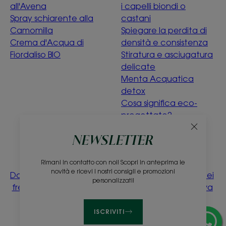
all'Avena
i capelli biondi o
Spray schiarente alla
castani
Camomilla
Spiegare la perdita di
Crema d'Acqua di
densità e consistenza
Fiordaliso BIO
Stiratura e asciugatura
delicate
Menta Acquatica
detox
Cosa significa eco-
progettato?
NEWSLETTER
Chi siamo
Raccolta
Raccolta
Rimani in contatto con noi! Scopri in anteprima le
novità e ricevi i nostri consigli e promozioni
Domande
differenziata
differenziata dei
Contatti
personalizzati!
frequenti
dei prodotti
campioni prova
vendita
gratuiti
ISCRIVITI