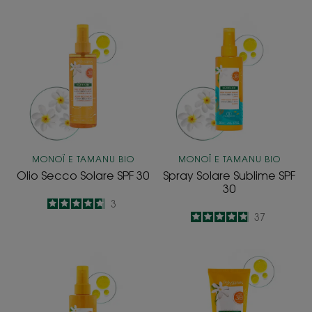
Olio
Spray
Secco
Solare
Solare
Sublime
SPF
SPF
30
30
MONOÏ E TAMANU BIO
MONOÏ E TAMANU BIO
Olio Secco Solare SPF 30
Spray Solare Sublime SPF
30
4.7
/
5
3
4.8
/
5
37
-
-
Spray
Gel-
Solare
Crema
Sublime
Solare
SPF
Sublime