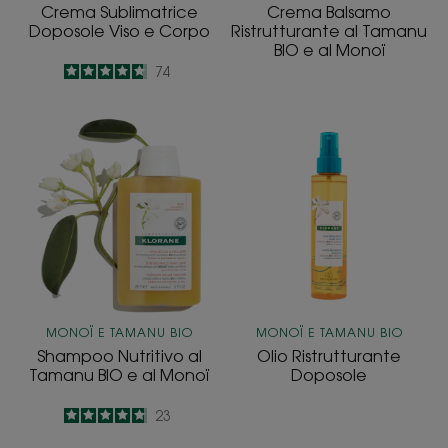
Crema Sublimatrice
Crema Balsamo
Doposole Viso e Corpo
Ristrutturante al Tamanu
BIO e al Monoï
4.8
/
5
74
-
Shampoo
Olio
Nutritivo
Ristrutturante
al
Doposole
Tamanu
BIO
e
al
Monoï
MONOÏ E TAMANU BIO
MONOÏ E TAMANU BIO
Shampoo Nutritivo al
Olio Ristrutturante
Tamanu BIO e al Monoï
Doposole
4.8
/
5
23
-