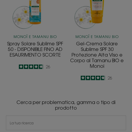
50
SPF
-
30
DISPONIBILE
Protezione
FINO
Alta
AD
Viso
MONOÏ E TAMANU BIO
MONOÏ E TAMANU BIO
ESAURIMENTO
e
Spray Solare Sublime SPF
Gel-Crema Solare
SCORTE
Corpo
50 - DISPONIBILE FINO AD
Sublime SPF 30
al
ESAURIMENTO SCORTE
Protezione Alta Viso e
Corpo al Tamanu BIO e
Tamanu
Monoi
4.7
/
5
26
BIO
-
e
4.7
/
5
26
Monoi
-
Cerca per problematica, gamma o tipo di
prodotto