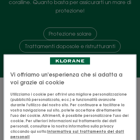
coralline. Quanto basta per assicurarti un mare di
protezione!
Protezione solare
Trattamenti doposole e ristrutturanti
Vi offriamo un'esperienza che si adatta a
voi grazie ai cookie
FILTRA PRODOTTI
Utilizziamo i cookie per offrirvi una migliore personalizzazione
(pubblicità personalizzata, ecc.) e funzionalità avanzate
durante l'utilizzo del nostro sito. Per continuare e facilitare la
12 risultati "I nostri prodotti al Tamanu
vostra navigazione sul sito, potete accettare direttamente
l'uso dei cookie. Altrimenti, è possibile personalizzare l'uso dei
BIO e Monoï"
cookie. Per ulteriori informazioni sul trattamento dei dati
personali, consultare la nostra informativa sulla privacy
Crema
Crema
cliccando qui sotto:
Informativa sul trattamento dei dati
personali
Solare
Solare