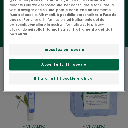
(pubblicità personalizzata, ecc.) e funzionalità avanzate
durante l'utilizzo del nostro sito. Per continuare e facilitare la
ad affrontare la giornata senza segni di
vostra navigazione sul sito, potete accettare direttamente
stanchezza!
l'uso dei cookie. Altrimenti, è possibile personalizzare l'uso dei
cookie. Per ulteriori informazioni sul trattamento dei dati
personali, consultare la nostra informativa sulla privacy
cliccando qui sotto:
Informativa sul trattamento dei dati
personali
Impostazioni cookie
2 risultati "SOS anti-fatica"
Accetta tutti i cookie
Roll-
Patch
on
Occhi
Rifiuta tutti i cookie e chiudi
Contorno
Leviganti
Occhi
e
Anti-
Antifatica
fatica
al
al
Fiordaliso
Fiordaliso
BIO
BIO
FIORDALISO
FIORDALISO