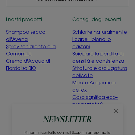
I nostri prodotti
Consigli degli esperti
Shampoo secco
Schiarire naturalmente
all'Avena
i capelli biondi o
Spray schiarente alla
castani
Camomilla
Spiegare la perdita di
Crema d'Acqua di
densità e consistenza
Fiordaliso BIO
Stiratura e asciugatura
delicate
Menta Acquatica
detox
Cosa significa eco-
progettato?
NEWSLETTER
Chi siamo
Raccolta
Raccolta
Rimani in contatto con noi! Scopri in anteprima le