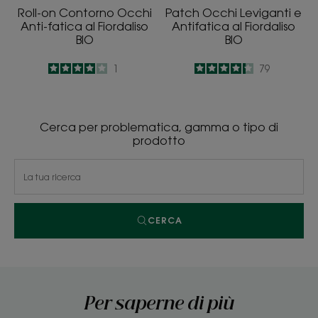
Roll-on Contorno Occhi
Patch Occhi Leviganti e
Anti-fatica al Fiordaliso
Antifatica al Fiordaliso
BIO
BIO
4
/
5
1
4.2
/
5
79
-
-
Cerca per problematica, gamma o tipo di
prodotto
CERCA
Per saperne di più