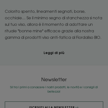
Colorito spento, lineamenti segnati, borse,
occhiaie... Se il minimo segno di stanchezza si nota
sul tuo viso, allora è il momento di adottare un
rituale "bonne mine" efficace grazie alla nostra
gamma di prodotti viso anti-fatica al Fiordaliso BIO.
Leggi di più
Newsletter
Sii tra i primi a conoscere i nostri prodotti, le novità e i consigli di
bellezza!
ISCRIVITI ALLA NEWSLETTER