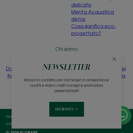
delicate
Menta Acquatica
detox
Cosa significa eco-
progettato?
Chi siamo
Raccolta
Raccolta
NEWSLETTER
Domande
differenziata
differenziata dei
Contatti
frequenti
dei prodotti
campioni prova
Rimani in contatto con noi! Scopri in anteprima le
vendita
gratuiti
novità e ricevi i nostri consigli e promozioni
personalizzati!
ISCRIVITI
Note legali
Informativa sul trattamento dei dati personali
Impostazioni cookie
© 2026 KLORANE