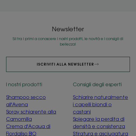
Newsletter
Sii tra i primi a conoscere i nostri prodotti, le novità e i consigli di
bellezza!
ISCRIVITI ALLA NEWSLETTER
I nostri prodotti
Consigli degli esperti
Shampoo secco
Schiarire naturalmente
all'Avena
i capelli biondi o
Spray schiarente alla
castani
Camomilla
Spiegare la perdita di
Crema d'Acqua di
densità e consistenza
Fiordaliso BIO
Stiratura e asciugatura