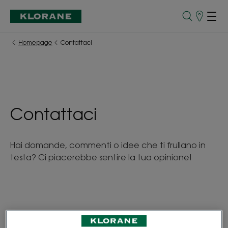
Punti
vendita
Homepage
Contattaci
Contattaci
Hai domande, commenti o idee che ti frullano in
testa? Ci piacerebbe sentire la tua opinione!
I dati personali da te forniti saranno utilizzati solo