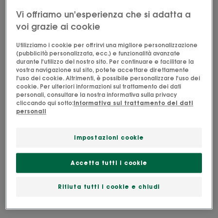
per risponderti nel più breve tempo possibile. I tuoi
Vi offriamo un'esperienza che si adatta a
dati personali saranno conservati per 3 anni dal tuo
voi grazie ai cookie
ultimo contatto. Ti preghiamo di consultare la
nostra
Informativa sul trattamento dei dati
Utilizziamo i cookie per offrirvi una migliore personalizzazione
personali
per ulteriori informazioni sui tuoi diritti.
(pubblicità personalizzata, ecc.) e funzionalità avanzate
durante l'utilizzo del nostro sito. Per continuare e facilitare la
vostra navigazione sul sito, potete accettare direttamente
l'uso dei cookie. Altrimenti, è possibile personalizzare l'uso dei
cookie. Per ulteriori informazioni sul trattamento dei dati
personali, consultare la nostra informativa sulla privacy
cliccando qui sotto:
Informativa sul trattamento dei dati
personali
Impostazioni cookie
Accetta tutti i cookie
Rifiuta tutti i cookie e chiudi