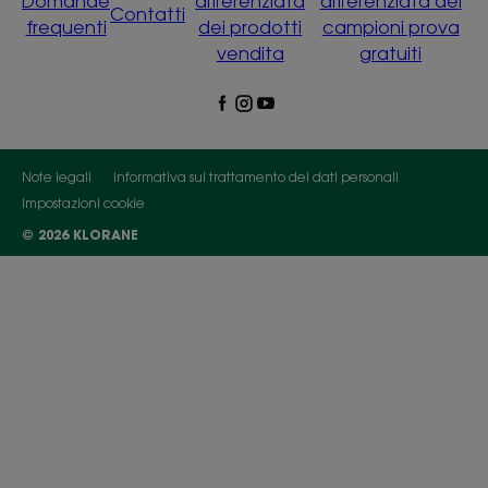
Domande
differenziata
differenziata dei
Contatti
frequenti
dei prodotti
campioni prova
vendita
gratuiti
Note legali
Informativa sul trattamento dei dati personali
Impostazioni cookie
© 2026 KLORANE