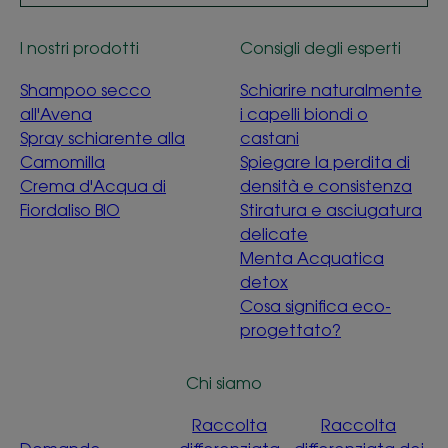
I nostri prodotti
Consigli degli esperti
Shampoo secco
Schiarire naturalmente
all'Avena
i capelli biondi o
Spray schiarente alla
castani
Camomilla
Spiegare la perdita di
Crema d'Acqua di
densità e consistenza
Fiordaliso BIO
Stiratura e asciugatura
delicate
Menta Acquatica
detox
Cosa significa eco-
progettato?
Chi siamo
Raccolta
Raccolta