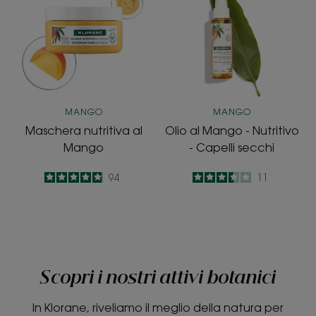
al
Mango
Mango
-
Nutritivo
-
Capelli
secchi
MANGO
MANGO
Maschera nutritiva al
Olio al Mango - Nutritivo
Mango
- Capelli secchi
4.9
/
5
94
3.5
/
5
11
-
-
Scopri i nostri attivi botanici
In Klorane, riveliamo il meglio della natura per