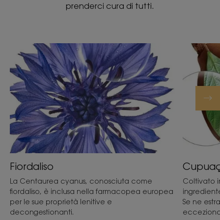
prenderci cura di tutti.
Fiordaliso
Cupua
La Centaurea cyanus, conosciuta come
Coltivato 
fiordaliso, è inclusa nella farmacopea europea
ingredient
per le sue proprietà lenitive e
Se ne estra
decongestionanti.
ecceziona