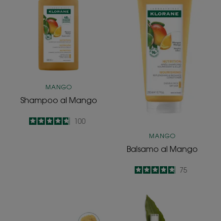
Mango
Mango
MANGO
Shampoo al Mango
4.7
/
5
100
-
MANGO
Balsamo al Mango
4.8
/
5
75
-
Maschera
Olio
nutritiva
al