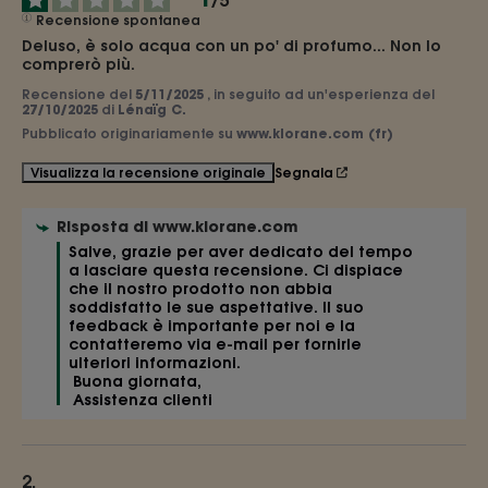
/
5
Recensione spontanea
Deluso, è solo acqua con un po' di profumo... Non lo 
comprerò più.
Recensione del
5/11/2025
, in seguito ad un'esperienza del
27/10/2025
di
Lénaïg C.
Pubblicato originariamente su
www.klorane.com (fr)
Segnala
Visualizza la recensione originale
Risposta di
www.klorane.com
Salve, grazie per aver dedicato del tempo 
a lasciare questa recensione. Ci dispiace 
che il nostro prodotto non abbia 
soddisfatto le sue aspettative. Il suo 
feedback è importante per noi e la 
contatteremo via e-mail per fornirle 
ulteriori informazioni.

 Buona giornata,

 Assistenza clienti 