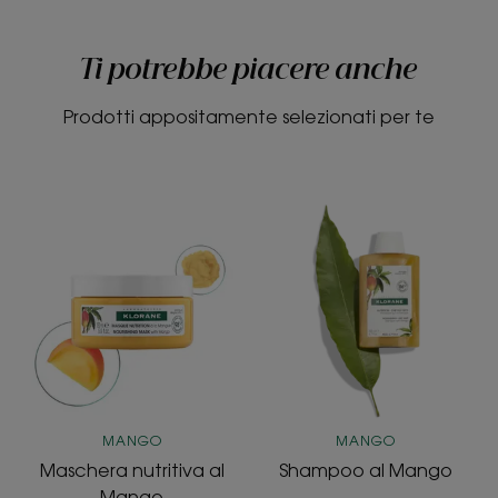
Ti potrebbe piacere anche
Prodotti appositamente selezionati per te
Maschera
Shampoo
nutritiva
al
al
Mango
Mango
MANGO
MANGO
Maschera nutritiva al
Shampoo al Mango
Mango