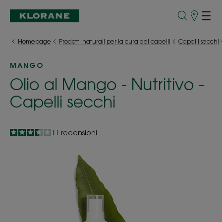
Punti
vendita
Homepage
Prodotti naturali per la cura dei capelli
Capelli secchi
MANGO
Olio al Mango - Nutritivo -
Capelli secchi
3.5
/
5
11
recensioni
-