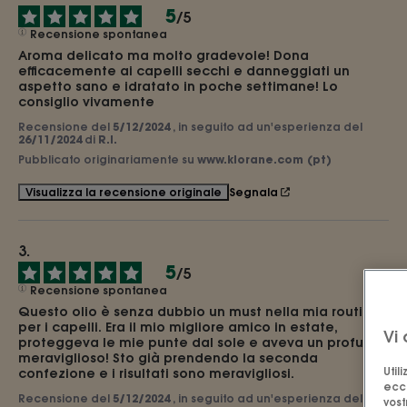
5
/
5
Recensione spontanea
Aroma delicato ma molto gradevole! Dona 
efficacemente ai capelli secchi e danneggiati un 
aspetto sano e idratato in poche settimane! Lo 
consiglio vivamente
Recensione del
5/12/2024
, in seguito ad un'esperienza del
26/11/2024
di
R.I.
Pubblicato originariamente su
www.klorane.com (pt)
Segnala
Visualizza la recensione originale
5
/
5
Recensione spontanea
Questo olio è senza dubbio un must nella mia routine 
per i capelli. Era il mio migliore amico in estate, 
Vi 
proteggeva le mie punte dal sole e aveva un profumo 
meraviglioso! Sto già prendendo la seconda 
Util
confezione e i risultati sono meravigliosi.
ecc.
Recensione del
5/12/2024
, in seguito ad un'esperienza del
vost