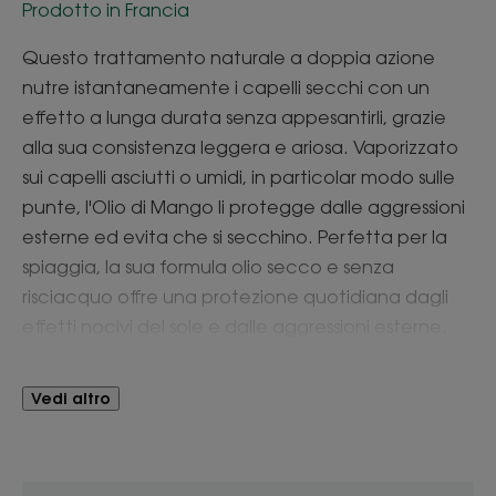
Prodotto in Francia
Questo trattamento naturale a doppia azione
nutre istantaneamente i capelli secchi con un
effetto a lunga durata senza appesantirli, grazie
alla sua consistenza leggera e ariosa. Vaporizzato
sui capelli asciutti o umidi, in particolar modo sulle
punte, l'Olio di Mango li protegge dalle aggressioni
esterne ed evita che si secchino. Perfetta per la
spiaggia, la sua formula olio secco e senza
risciacquo offre una protezione quotidiana dagli
effetti nocivi del sole e dalle aggressioni esterne.
Multiuso, può anche essere applicato il giorno
prima di utilizzare lo Shampoo al Mango per
Vedi altro
aumentare l’azione nutritiva.
Vantaggio