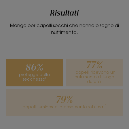
Risultati
Mango per capelli secchi che hanno bisogno di
nutrimento.
Consistenza
Olio
Benefici della consistenza
Spray.
77%
86%
i capelli ricevono un
protegge dalla
nutrimento di lunga
secchezza¹
durata¹
79%
capelli luminosi e intensamente sublimati¹