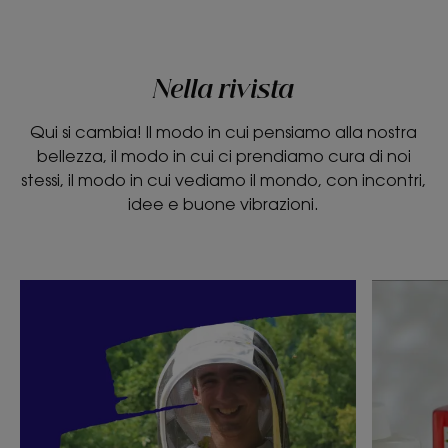
Nella rivista
Qui si cambia! Il modo in cui pensiamo alla nostra
bellezza, il modo in cui ci prendiamo cura di noi
stessi, il modo in cui vediamo il mondo, con incontri,
idee e buone vibrazioni.
Scopri
Scopri
Sono
Cosa
un
si
apicoltore
intende
socialmente
per
impegnato
eco-
design?