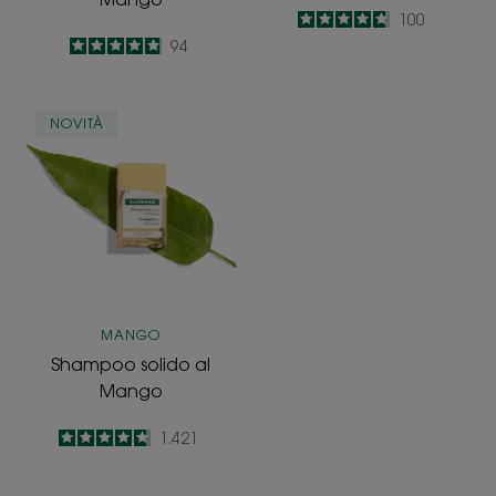
4.7
/
5
100
-
4.9
/
5
94
-
Shampoo
NOVITÀ
solido
al
Mango
MANGO
Shampoo solido al
Mango
4.7
/
5
1.421
-