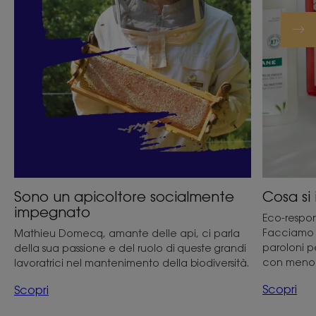
Sono un apicoltore socialmente
Cosa si
impegnato
Eco-respon
Facciamo u
Mathieu Domecq, amante delle api, ci parla
paroloni pe
della sua passione e del ruolo di queste grandi
con meno
lavoratrici nel mantenimento della biodiversità.
Scopri
Scopri