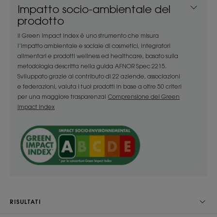
Impatto socio-ambientale del
Una formula con il 97% di ingredienti di origine
prodotto
naturale per nutrire e proteggere i capelli.
Il Green Impact Index è uno strumento che misura
l’impatto ambientale e sociale di cosmetici, integratori
Benefici
alimentari e prodotti wellness ed healthcare, basato sulla
metodologia descritta nella guida AFNOR Spec 2215.
• Nutre : a base di Burro di Mango nutriente, ricco
Sviluppato grazie al contributo di 22 aziende, associazioni
di acidi grassi a catena lunga, questo spray nutre
e federazioni, valuta i tuoi prodotti in base a oltre 50 criteri
istantaneamente i capelli secchi con un effetto a
per una maggiore trasparenza!
Comprensione del Green
Impact Index
lunga durata.
• Protegge : la formula dal finish secco lascia un
velo setoso per proteggere i capelli sensibili dalle
aggressioni quotidiane e dagli effetti nocivi del
sole, senza appesantirli.
• Sublima : un vero elisir di bellezza, ridona
lucentezza alle lunghezze dei capelli.
RISULTATI
CONSISTENZA
RACCOLTA DIFFERENZIATA