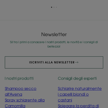
Vai
Vai
Vai
all'elemento
all'elemento
all'elemento
1
2
3
Newsletter
Sii tra i primi a conoscere i nostri prodotti, le novità e i consigli di
bellezza!
ISCRIVITI ALLA NEWSLETTER
I nostri prodotti
Consigli degli esperti
Shampoo secco
Schiarire naturalmente
all'Avena
i capelli biondi o
Spray schiarente alla
castani
Camomilla
Spiegare la perdita di