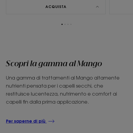
ACQUISTA
Vai
Vai
Vai
Vai
all'elemento
all'elemento
all'elemento
all'elemento
1
2
3
4
Scopri la gamma al Mango
Una gamma di trattamenti al Mango altamente
nutrienti pensata per i capelli secchi, che
restituisce lucentezza, nutrimento e comfort ai
capelli fin dalla prima applicazione.
Per saperne di più