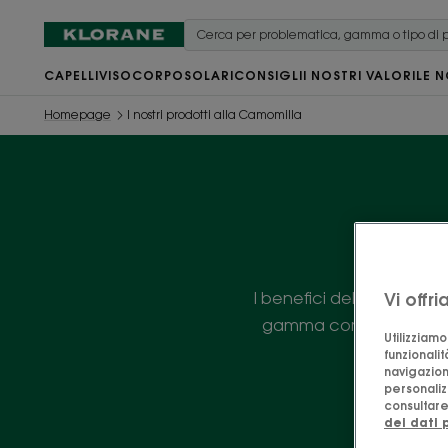
CAPELLI
VISO
CORPO
SOLARI
CONSIGLI
I NOSTRI VALORI
LE N
Homepage
I nostri prodotti alla Camomilla
I no
I benefici della Camomill
Vi offr
gamma completa di prodo
Utilizziam
funzionalit
navigazion
personalizz
consultare 
dei dati 