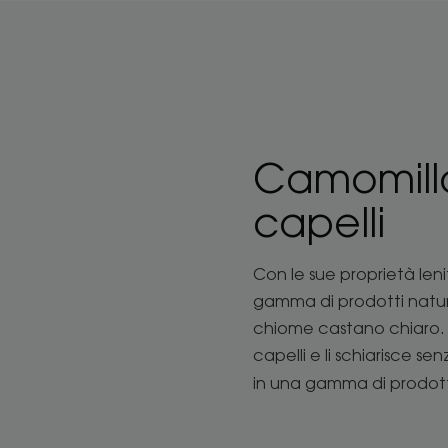
Camomilla,
capelli
Con le sue proprietà leni
gamma di prodotti natural
chiome castano chiaro. L'
capelli e li schiarisce s
in una gamma di prodott