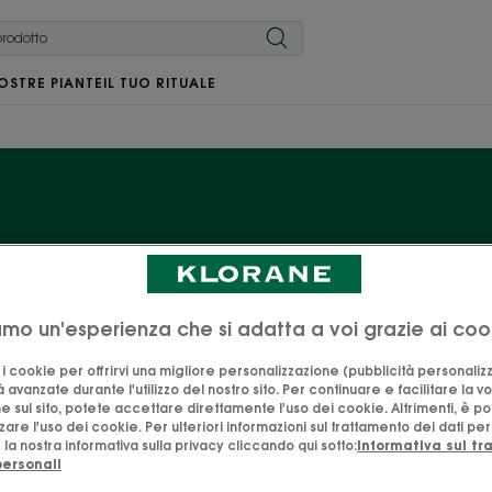
OSTRE PIANTE
IL TUO RITUALE
stri prodotti alla Camo
a, la gran sacerdotessa dei capelli biondi e castano chiar
iamo un'esperienza che si adatta a voi grazie ai coo
tti illuminanti. La scelta giusta per portare un po' di so
o i cookie per offrirvi una migliore personalizzazione (pubblicità personaliz
nei giorni di pioggia!
à avanzate durante l'utilizzo del nostro sito. Per continuare e facilitare la v
e sul sito, potete accettare direttamente l'uso dei cookie. Altrimenti, è po
are l'uso dei cookie. Per ulteriori informazioni sul trattamento dei dati per
la nostra informativa sulla privacy cliccando qui sotto:
Informativa sul t
personali