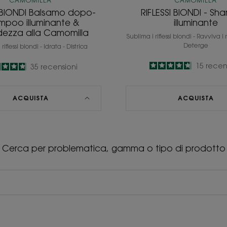
CAMOMILLA
CAMOMILLA
I BIONDI Balsamo dopo-
RIFLESSI BIONDI - S
mpoo illuminante &
illuminante
dezza alla Camomilla
Sublima i riflessi biondi - Ravviva i r
Deterge
riflessi biondi - Idrata - Districa
4.7
/
5
15
recen
4.8
/
5
35
recensioni
-
-
ACQUISTA
ACQUISTA
Cerca per problematica, gamma o tipo di prodotto