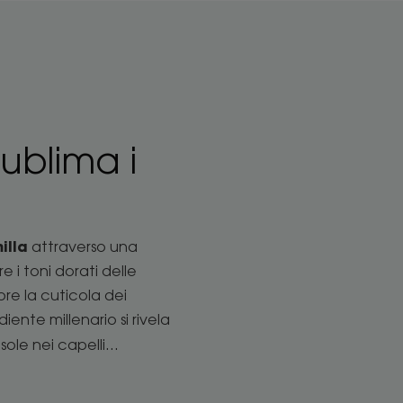
sublima i
illa
attraverso una
 i toni dorati delle
pre la cuticola dei
iente millenario si rivela
ole nei capelli...