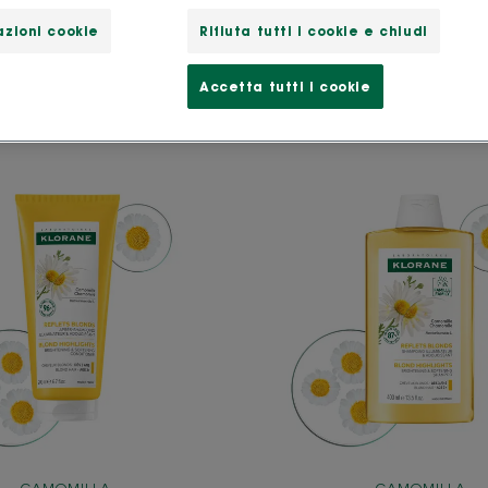
zioni cookie
Rifiuta tutti i cookie e chiudi
amomilla"
Accetta tutti i cookie
RIFLESSI
RIFLESSI
BIONDI
BIONDI
Balsamo
-
dopo-
Shamp
shampoo
illumin
illuminante
&
morbidezza
alla
Camomilla