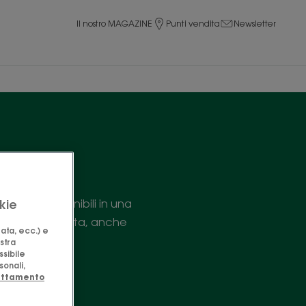
Il nostro MAGAZINE
Punti vendita
Newsletter
milla
o, sono disponibili in una
kie
le nella tua vita, anche
zata, ecc.) e
ostra
ssibile
sonali,
rattamento