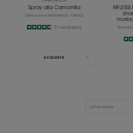
CAMOMILLA
Spray alla Camomilla
RIFLESS
sha
Dona luce e brillantezza - Districa
morbi
4.7
/
5
37
recensioni
Ravviva i 
-
ACQUISTA