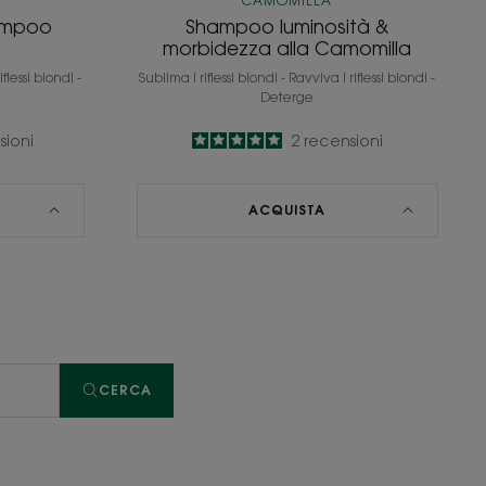
CAMOMILLA
hampoo
Shampoo luminosità &
morbidezza alla Camomilla
iflessi biondi -
Sublima i riflessi biondi - Ravviva i riflessi biondi -
Deterge
sioni
5
/
5
2
recensioni
-
ACQUISTA
CERCA