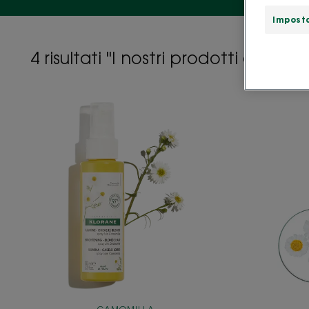
Imposta
4 risultati "I nostri prodotti alla C
Spray
alla
Camomilla