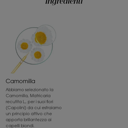
Ingredienti
estremamente morbidi.
CONSISTENZA
RACCOLTA DIFFERENZIATA
Consistenza
Liquido
Profumazione
Camomilla
Camomilla
Abbiamo selezionato la
Camomilla, Matricaria
*Secondo il test OECD 301B
I capelli riacquistano la loro morbidezza e brillano di un nuovo
recutita L., per i suoi fiori
splendore.
(Capolini) da cui estraiamo
*Secondo la norma OECD 301B
un principio attivo che
apporta brillantezza ai
capelli biondi.