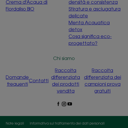
Crema d'Acqua di
densità e consistenza
Fiordaliso BIO
Stiratura e asciugatura
delicate
Menta Acquatica
detox
Cosa significa eco-
progettato?
Chi siamo
Raccolta
Raccolta
Domande
differenziata
differenziata dei
Contatti
frequenti
dei prodotti
campioni prova
vendita
gratuiti
Note legali
Informativa sul trattamento dei dati personali