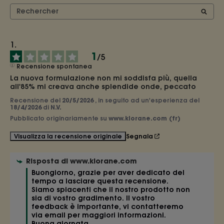
1
/
5
Recensione spontanea
La nuova formulazione non mi soddisfa più, quella 
all'85% mi creava anche splendide onde, peccato
Recensione del
20/5/2026
, in seguito ad un'esperienza del
18/4/2026
di
N.V.
Pubblicato originariamente su
www.klorane.com (fr)
Segnala
Visualizza la recensione originale
Risposta di
www.klorane.com
Buongiorno, grazie per aver dedicato del 
tempo a lasciare questa recensione. 
Siamo spiacenti che il nostro prodotto non 
sia di vostro gradimento. Il vostro 
feedback è importante, vi contatteremo 
via email per maggiori informazioni. 

Buona giornata, 
