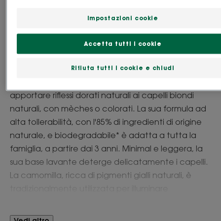
Esigenze
Luminosità dei riflessi biondi
Impostazioni cookie
Accetta tutti i cookie
Prodotto in Francia
Lo Shampoo alla Camomilla, pianta medicinale
Rifiuta tutti i cookie e chiudi
dalle proprietà dermocosmetiche, è formulato per
apportare riflessi dorati naturali ai capelli biondi
naturali, con mèches o colorati. La sua formula ad
alta tollerabilità, con l'85% di ingredienti di origine
naturale, e biodegradabile* è adatta a tutta la
famiglia, a partire dai 3 anni. Minimal e leggera, la
sua base lavante deterge delicatamente i capelli.
La camomilla, ricca di pigmenti gialli naturali, è
tradizionalmente utilizzata per illuminare
delicatamente tutte le sfumature di biondo. I
capelli si schiariscono in modo delicato e si
Vedi altro