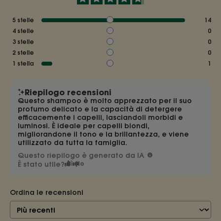
5
stelle
14
4
stelle
0
3
stelle
0
2
stelle
0
1
stella
1
Riepilogo recensioni
Questo shampoo è molto apprezzato per il suo
profumo delicato e la capacità di detergere
efficacemente i capelli, lasciandoli morbidi e
luminosi. È ideale per capelli biondi,
migliorandone il tono e la brillantezza, e viene
utilizzato da tutta la famiglia.
Questo riepilogo è generato da IA
È stato utile?
Sì
No
Ordina le recensioni