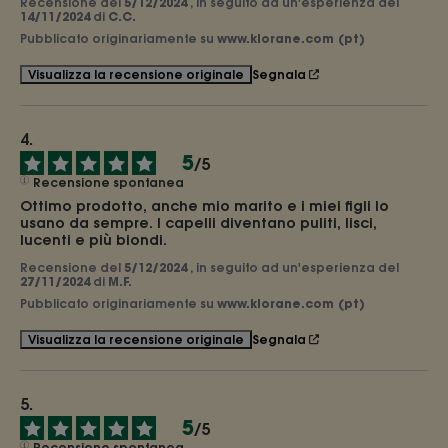
Recensione del
5/12/2024
, in seguito ad un'esperienza del
14/11/2024
di
C.C.
Pubblicato originariamente su
www.klorane.com (pt)
Segnala
Visualizza la recensione originale
5
/
5
Recensione spontanea
Ottimo prodotto, anche mio marito e i miei figli lo 
usano da sempre. I capelli diventano puliti, lisci, 
lucenti e più biondi.
Recensione del
5/12/2024
, in seguito ad un'esperienza del
27/11/2024
di
M.F.
Pubblicato originariamente su
www.klorane.com (pt)
Segnala
Visualizza la recensione originale
5
/
5
Recensione spontanea