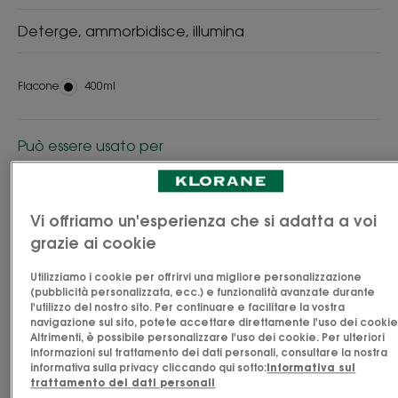
Deterge, ammorbidisce, illumina
Flacone
Flacone
400ml
Può essere usato per
Famiglia
Vi offriamo un'esperienza che si adatta a voi
Età
grazie ai cookie
Da 3 anno / i
Utilizziamo i cookie per offrirvi una migliore personalizzazione
(pubblicità personalizzata, ecc.) e funzionalità avanzate durante
l'utilizzo del nostro sito. Per continuare e facilitare la vostra
Tipo di capelli
navigazione sul sito, potete accettare direttamente l'uso dei cookie
Altrimenti, è possibile personalizzare l'uso dei cookie. Per ulteriori
Capelli con meches - Capelli biondi
informazioni sul trattamento dei dati personali, consultare la nostra
informativa sulla privacy cliccando qui sotto:
Informativa sul
trattamento dei dati personali