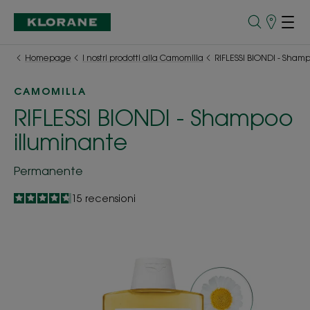
Punti
vendita
Homepage
I nostri prodotti alla Camomilla
RIFLESSI BIONDI - Sham
CAMOMILLA
RIFLESSI BIONDI - Shampoo
illuminante
Permanente
4.7
/
5
15
recensioni
-