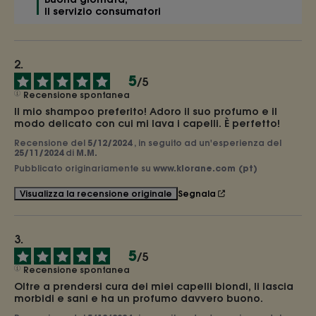
Il servizio consumatori
5
/
5
Recensione spontanea
Il mio shampoo preferito! Adoro il suo profumo e il 
modo delicato con cui mi lava i capelli. È perfetto!
Recensione del
5/12/2024
, in seguito ad un'esperienza del
25/11/2024
di
M.M.
Pubblicato originariamente su
www.klorane.com (pt)
Segnala
Visualizza la recensione originale
5
/
5
Recensione spontanea
Oltre a prendersi cura dei miei capelli biondi, li lascia 
morbidi e sani e ha un profumo davvero buono.