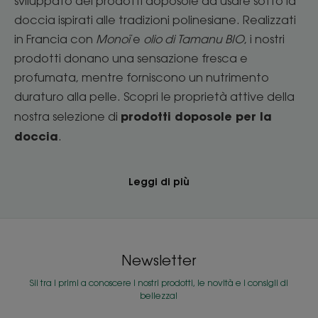
sviluppato dei prodotti doposole da usare sotto la
doccia ispirati alle tradizioni polinesiane. Realizzati
in Francia con
Monoï
e
olio di Tamanu BIO
, i nostri
prodotti donano una sensazione fresca e
profumata, mentre forniscono un nutrimento
duraturo alla pelle. Scopri le proprietà attive della
prodotti doposole per la
nostra selezione di
doccia
.
Leggi di più
Newsletter
Sii tra i primi a conoscere i nostri prodotti, le novità e i consigli di
bellezza!