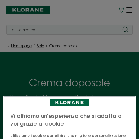
Punti
vendita
Homepage
Sole
Crema doposole
Crema doposole
I benefici del Monoï di Tahiti e dell'olio di Tamanu
BIO sono riuniti in una gamma di prodotti doposole
per corpo e capelli da usare sotto la doccia. Che
Vi offriamo un'esperienza che si adatta a
piacere insaponarsi!
voi grazie ai cookie
Utilizziamo i cookie per offrirvi una migliore personalizzazione