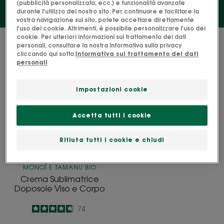
(pubblicità personalizzata, ecc.) e funzionalità avanzate
durante l'utilizzo del nostro sito. Per continuare e facilitare la
vostra navigazione sul sito, potete accettare direttamente
l'uso dei cookie. Altrimenti, è possibile personalizzare l'uso dei
cookie. Per ulteriori informazioni sul trattamento dei dati
1 risultato "Crema doposole"
personali, consultare la nostra informativa sulla privacy
cliccando qui sotto:
Informativa sul trattamento dei dati
personali
Crema
Sublimatrice
Doposole
Impostazioni cookie
Viso
e
Accetta tutti i cookie
Corpo
Rifiuta tutti i cookie e chiudi
MONOÏ E TAMANU BIO
Crema Sublimatrice
Doposole Viso e Corpo
4.8
/
5
74
-