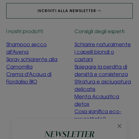
ISCRIVITI ALLA NEWSLETTER
I nostri prodotti
Consigli degli esperti
Shampoo secco
Schiarire naturalmente
all'Avena
i capelli biondi o
Spray schiarente alla
castani
Camomilla
Spiegare la perdita di
Crema d'Acqua di
densità e consistenza
Fiordaliso BIO
Stiratura e asciugatura
delicate
Menta Acquatica
detox
Cosa significa eco-
progettato?
NEWSLETTER
Chi siamo