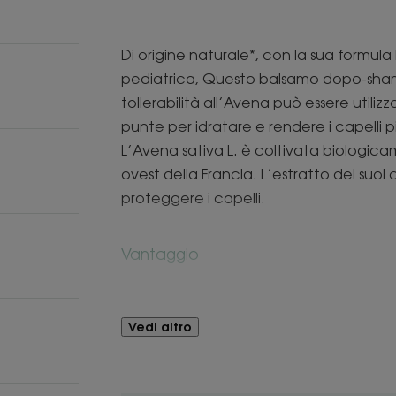
Di origine naturale*, con la sua formula 
pediatrica, Questo balsamo dopo-sha
tollerabilità all’Avena può essere utiliz
punte per idratare e rendere i capelli pi
L’Avena sativa L. è coltivata biologicam
ovest della Francia. L’estratto dei suo
proteggere i capelli.
Vantaggio
Protetti e resi morbidi grazie a una for
i capelli sono estremamente morbidi e fa
Vedi altro
Benefici