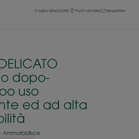
Il nostro MAGAZINE
Punti vendita
Newsletter
-DELICATO
mo dopo-
oo uso
nte ed ad alta
ilità
li - Ammorbidisce