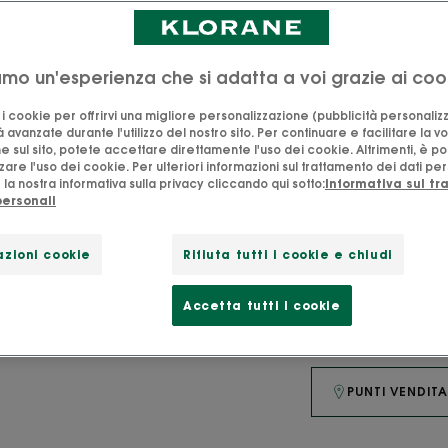
4.9
/
5
41
rece
-
Questo balsamo 
iamo un'esperienza che si adatta a voi grazie ai coo
dopo-shampoo uso
o i cookie per offrirvi una migliore personalizzazione (pubblicità personaliz
protegge e rende 
à avanzate durante l'utilizzo del nostro sito. Per continuare e facilitare la v
A partire dai 3 an
e sul sito, potete accettare direttamente l'uso dei cookie. Altrimenti, è po
are l'uso dei cookie. Per ulteriori informazioni sul trattamento dei dati per
la nostra informativa sulla privacy cliccando qui sotto:
Informativa sul t
personali
Districante delica
Districa, rende m
zioni cookie
Rifiuta tutti i cookie e chiudi
Accetta tutti i cookie
Tubo
Tubo
200ml
PUNTI VENDIT