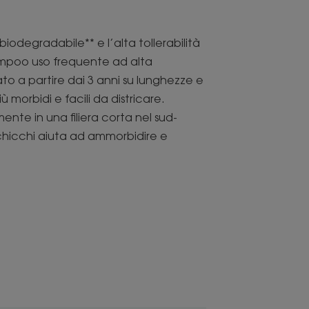
biodegradabile** e l’alta tollerabilità
mpoo uso frequente ad alta
zato a partire dai 3 anni su lunghezze e
ù morbidi e facili da districare.
ente in una filiera corta nel sud-
i chicchi aiuta ad ammorbidire e
mula naturale** con estratto di Avena,
cili da districare.