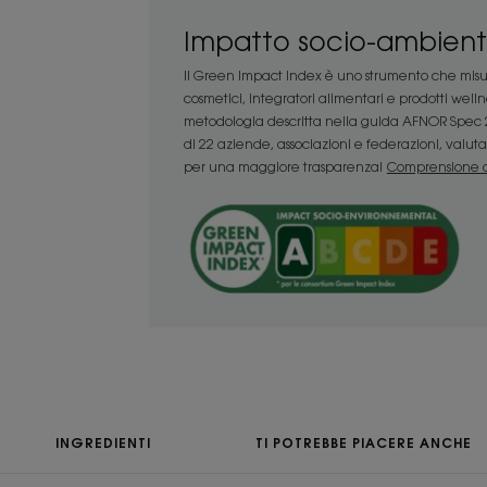
• DISTRICA: questo balsamo di origine 
frequente districa, idrata e protegge tutt
Impatto socio-ambient
• ALTA TOLLERABILITÀ: testato sotto co
Il Green Impact Index è uno strumento che misur
formulato per un uso frequente, è per
cosmetici, integratori alimentari e prodotti well
superiore ai a partire dai 3 anni.
metodologia descritta nella guida AFNOR Spec 2
• AMMORBIDISCE: idrata e rende i capelli
di 22 aziende, associazioni e federazioni, valuta i
avena aiuta ad ammorbidire e protegge
per una maggiore trasparenza!
Comprensione d
*96% di ingredienti di origine naturale
CONSISTENZA
Consistenza
Balsamo
Benefici della cons
INGREDIENTI
TI POTREBBE PIACERE ANCHE
Consistenza estrema