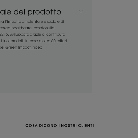
naturale* formulato per un uso
i i tipi di capelli.
ale del prodotto
ntrollo dermatologico e pediatrico e
a l’impatto ambientale e sociale di
fettamente adatto ai bambini di età
ness ed healthcare, basato sulla
215. Sviluppato grazie al contributo
 morbidi ed elastici. L’estratto di
 tuoi prodotti in base a oltre 50 criteri
re i capelli.
el Green Impact Index
RACCOLTA DIFFERENZIATA
istenza
COSA DICONO I NOSTRI CLIENTI
mente morbida.