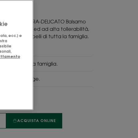
nsioni
all’Avena EXTRA-DELICATO Balsamo
kie
 frequente ed ad alta tollerabilità,
zata, ecc.) e
morbidi i capelli di tutta la famiglia.
ostra
ni.
ssibile
sonali,
rattamento
to per tutta la famiglia.
orbidi, protegge.
A
ACQUISTA ONLINE