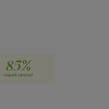
85%
capelli idratati¹