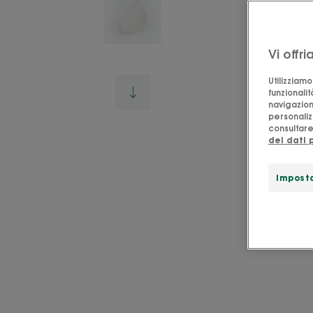
Vi offr
Utilizziam
funzionalit
navigazion
personalizz
consultare 
dei dati 
Imposta