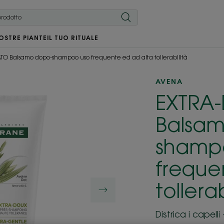
OSTRE PIANTE
IL TUO RITUALE
O Balsamo dopo-shampoo uso frequente ed ad alta tollerabilità
AVENA
EXTRA
Balsa
shamp
freque
tollerab
Districa i capel