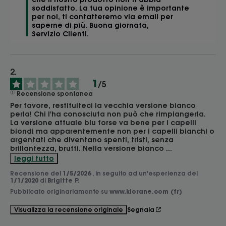
soddisfatto. La tua opinione è importante 
per noi, ti contatteremo via email per 
saperne di più. Buona giornata, 

Servizio Clienti.
1
/
5
Recensione spontanea
Per favore, restituiteci la vecchia versione bianco 
perla! Chi l'ha conosciuta non può che rimpiangerla. 
La versione attuale blu forse va bene per i capelli 
biondi ma apparentemente non per i capelli bianchi o 
argentati che diventano spenti, tristi, senza 
brillantezza, brutti. Nella versione bianco 
...
leggi tutto
Recensione del
1/5/2026
, in seguito ad un'esperienza del
1/1/2020
di
Brigitte P.
Pubblicato originariamente su
www.klorane.com (fr)
Segnala
Visualizza la recensione originale