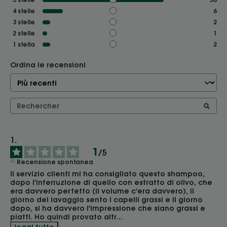
4
stelle
6
3
stelle
2
2
stelle
1
1
stella
2
Ordina le recensioni
1
/
5
Recensione spontanea
Il servizio clienti mi ha consigliato questo shampoo, 
dopo l'interruzione di quello con estratto di olivo, che 
era davvero perfetto (il volume c'era davvero), il 
giorno del lavaggio sento i capelli grassi e il giorno 
dopo, si ha davvero l'impressione che siano grassi e 
piatti. Ho quindi provato altr
...
leggi tutto