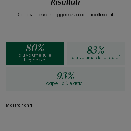
Risultati
Dona volume e leggerezza ai capelli sottili.
Consistenza
Liquido
80%
Benefici della consistenza
83%
più volume sulle
Consistenza ultra leggera.
più volume dalle radici¹
lunghezze¹
Profumazione
93%
Profumo 'fiore selvatico' primaverile ultra delicato
capelli più elastici¹
*Secondo la norma internazionale OECD 301B.
**Test ex vivo sull'estratto di Lino.
**Test ex vivo sull'estratto di Lino.
Mostra fonti