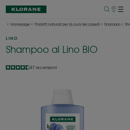
Punti
vendita
Homepage
Prodotti naturali per la cura dei capelli
Shampoo
Sh
LINO
Shampoo al Lino BIO
4.6
/
5
47
recensioni
-