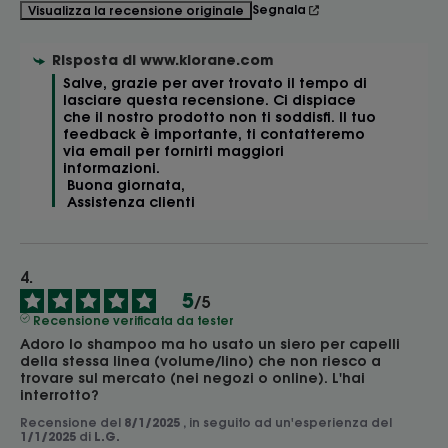
Segnala
Visualizza la recensione originale
Risposta di
www.klorane.com
Salve, grazie per aver trovato il tempo di 
lasciare questa recensione. Ci dispiace 
che il nostro prodotto non ti soddisfi. Il tuo 
feedback è importante, ti contatteremo 
via email per fornirti maggiori 
informazioni.

 Buona giornata,

 Assistenza clienti 
5
/
5
Recensione verificata da tester
Adoro lo shampoo ma ho usato un siero per capelli 
della stessa linea (volume/lino) che non riesco a 
trovare sul mercato (nei negozi o online). L'hai 
interrotto?
Recensione del
8/1/2025
, in seguito ad un'esperienza del
1/1/2025
di
L.G.