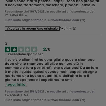
 Molto soddisfatta perché i capelli sono ben preparati 
a ricevere trattamenti, maschere, prodotti leave-in
Recensione del
10/7/2025
, in seguito ad un'esperienza del
9/1/2025
di
F.L.
Pubblicato originariamente su
www.klorane.com (fr)
Segnala
Visualizza la recensione originale
2
/
5
Recensione spontanea
Il servizio clienti mi ha consigliato questo shampoo 
dopo che lo shampoo all'olivo non era più in 
commercio (era perfetto!), che delusione! Da un lato 
è molto liquido, quindi avendo molti capelli bisogna 
metterne una buona quantità, e dall'altro lato il 
giorno dopo rende i capelli molto unti
...
leggi tutto
Recensione del
25/4/2025
, in seguito ad un'esperienza del
10/4/2025
di
C.F.
Pubblicato originariamente su
www.klorane.com (fr)