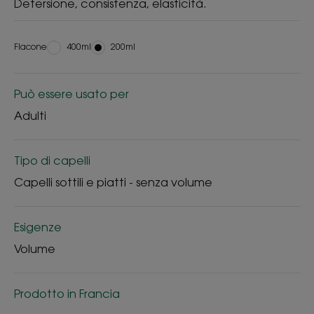
Detersione, consistenza, elasticità.
Flacone
Flacone
400ml
Flacone
200ml
Può essere usato per
Adulti
Tipo di capelli
Capelli sottili e piatti - senza volume
Esigenze
Volume
Prodotto in Francia