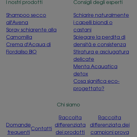
I nostri prodotti
Consigli degli esperti
Shampoo secco
Schiarire naturalmente
all'Avena
i capelli biondi o
Spray schiarente alla
castani
Camomilla
Spiegare la perdita di
Crema d'Acqua di
densità e consistenza
Fiordaliso BIO
Stiratura e asciugatura
delicate
Menta Acquatica
detox
Cosa significa eco-
progettato?
Chi siamo
Raccolta
Raccolta
Domande
differenziata
differenziata dei
Contatti
frequenti
dei prodotti
campioni prova