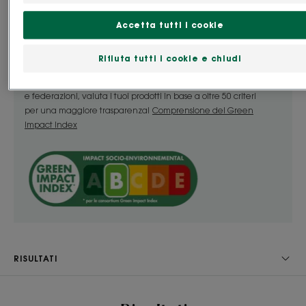
prodotto
capelli sottili, confezionata in un flacone di plastica
riciclata e riciclabile al 100% senza scatola
Il Green Impact Index è uno strumento che misura
Accetta tutti i cookie
l’impatto ambientale e sociale di cosmetici, integratori
astuccio.
alimentari e prodotti wellness ed healthcare, basato sulla
Rifiuta tutti i cookie e chiudi
metodologia descritta nella guida AFNOR Spec 2215.
Benefici
Sviluppato grazie al contributo di 22 aziende, associazioni
e federazioni, valuta i tuoi prodotti in base a oltre 50 criteri
• Deterge : la base detergente ultra leggera lava
per una maggiore trasparenza!
Comprensione del Green
e districa i capelli sottili, senza appesantirli.
Impact Index
• Dona consistenza : questo shampoo trae la sua
forza e la sua efficacia dalle fibre di Lino BIO, note
per le loro proprietà volumizzanti**.
• Rende i capelli più leggeri : i capelli sottili rivelano
un volume amplificato dalle radici alle lunghezze,
pur rimanendo elastici e leggeri, per un risultato
naturale e di lunga durata.
RISULTATI
CONSISTENZA
RACCOLTA DIFFERENZIATA