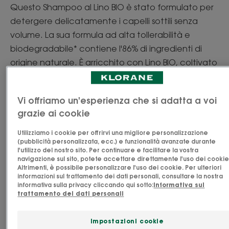
Questo Shampoo al Lino BIO è stato formulato per
detergere delicatamente i capelli sottili senza
volume. La sua formula ad alta tollerabilità e
biodegradabile* contiene l'86% di ingredienti di
origine naturale. È arricchito con Lino BIO, coltivato
secondo metodi di agricoltura biologica
certificata. Queste fibre vegetali solubili, chiamate
Vi offriamo un'esperienza che si adatta a voi
mucillagini, sono note per i loro benefici sui capelli.
grazie ai cookie
Donano un volume immediato e di lunga durata ai
capelli dalle radici**. Perfettamente puliti, più
Utilizziamo i cookie per offrirvi una migliore personalizzazione
(pubblicità personalizzata, ecc.) e funzionalità avanzate durante
corposi e consistenti, i capelli rivelano un volume
l'utilizzo del nostro sito. Per continuare e facilitare la vostra
arioso e naturale, con la massima morbidezza.
navigazione sul sito, potete accettare direttamente l'uso dei cookie
Vedi altro
Altrimenti, è possibile personalizzare l'uso dei cookie. Per ulteriori
informazioni sul trattamento dei dati personali, consultare la nostra
informativa sulla privacy cliccando qui sotto:
Informativa sul
Vantaggio
trattamento dei dati personali
Una formula sensoriale con l'86% di ingredienti di
Impatto socio-ambientale del
Impostazioni cookie
origine naturale per dare volume e leggerezza ai