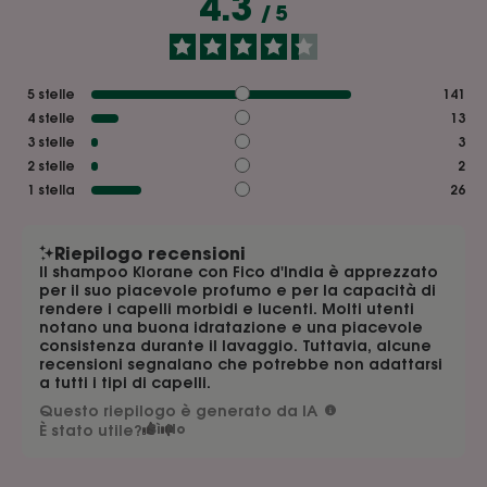
4.3
/
5
5
stelle
141
4
stelle
13
3
stelle
3
2
stelle
2
1
stella
26
Riepilogo recensioni
Il shampoo Klorane con Fico d'India è apprezzato
per il suo piacevole profumo e per la capacità di
rendere i capelli morbidi e lucenti. Molti utenti
notano una buona idratazione e una piacevole
consistenza durante il lavaggio. Tuttavia, alcune
recensioni segnalano che potrebbe non adattarsi
a tutti i tipi di capelli.
Questo riepilogo è generato da IA
È stato utile?
Sì
No