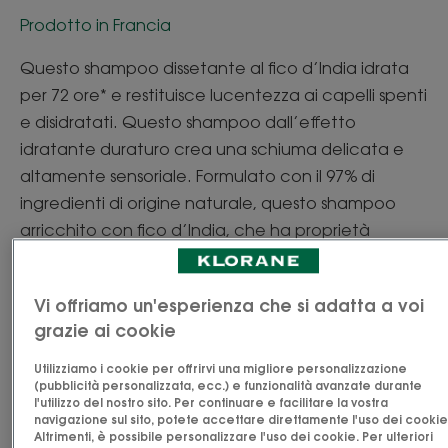
Prodotto in Francia
Questo shampoo dissetante al fico d’India idrata
per 72 ore* e restituisce lucentezza ai capelli spenti
e disidratati. Questo shampoo dall’effetto
idratante duraturo crea una schiuma delicata e
altamente sensoriale. Formulato con il 97% di
ingredienti di origine naturale, questo shampoo
arricchito con fico d’India, che ha proprietà
idratanti superiori a quelli della glicerina** grazie
alle sue molecole idrofissanti, è efficace per
Vi offriamo un'esperienza che si adatta a voi
idratare e restituire lucentezza ai capelli, senza
grazie ai cookie
appesantirli. Utilizzare generosamente, anche per
uso frequente.
Utilizziamo i cookie per offrirvi una migliore personalizzazione
Vedi altro
(pubblicità personalizzata, ecc.) e funzionalità avanzate durante
l'utilizzo del nostro sito. Per continuare e facilitare la vostra
navigazione sul sito, potete accettare direttamente l'uso dei cookie
Altrimenti, è possibile personalizzare l'uso dei cookie. Per ulteriori