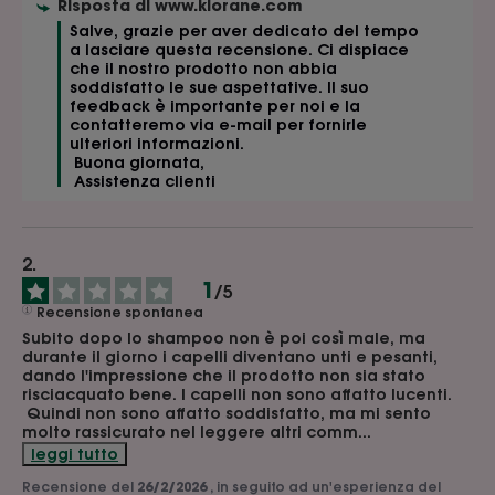
Risposta di
www.klorane.com
Salve, grazie per aver dedicato del tempo 
a lasciare questa recensione. Ci dispiace 
che il nostro prodotto non abbia 
soddisfatto le sue aspettative. Il suo 
feedback è importante per noi e la 
contatteremo via e-mail per fornirle 
ulteriori informazioni.

 Buona giornata,

 Assistenza clienti 
1
/
5
Recensione spontanea
Subito dopo lo shampoo non è poi così male, ma 
durante il giorno i capelli diventano unti e pesanti, 
dando l'impressione che il prodotto non sia stato 
risciacquato bene. I capelli non sono affatto lucenti.

 Quindi non sono affatto soddisfatto, ma mi sento 
molto rassicurato nel leggere altri comm
...
leggi tutto
Recensione del
26/2/2026
, in seguito ad un'esperienza del