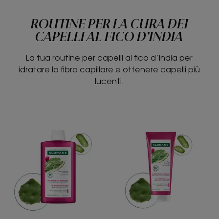
ROUTINE PER LA CURA DEI
CAPELLI AL FICO D’INDIA
La tua routine per capelli al fico d’india per
idratare la fibra capillare e ottenere capelli più
lucenti.
Shampoo
Balsamo
idratante
idratante
e
e
illuminante
illuminante
al
al
fico
fico
d’India
d’India