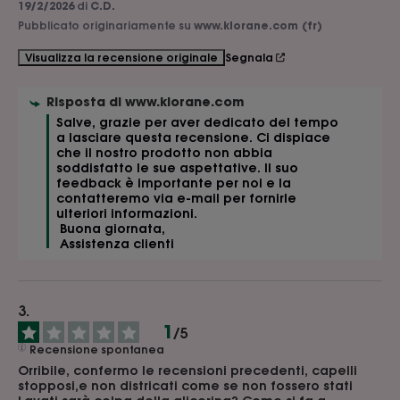
19/2/2026
di
C.D.
Pubblicato originariamente su
www.klorane.com (fr)
Segnala
Visualizza la recensione originale
Risposta di
www.klorane.com
Salve, grazie per aver dedicato del tempo 
a lasciare questa recensione. Ci dispiace 
che il nostro prodotto non abbia 
soddisfatto le sue aspettative. Il suo 
feedback è importante per noi e la 
contatteremo via e-mail per fornirle 
ulteriori informazioni.

 Buona giornata,

 Assistenza clienti 
1
/
5
Recensione spontanea
Orribile, confermo le recensioni precedenti, capelli 
stopposi,e non districati come se non fossero stati 