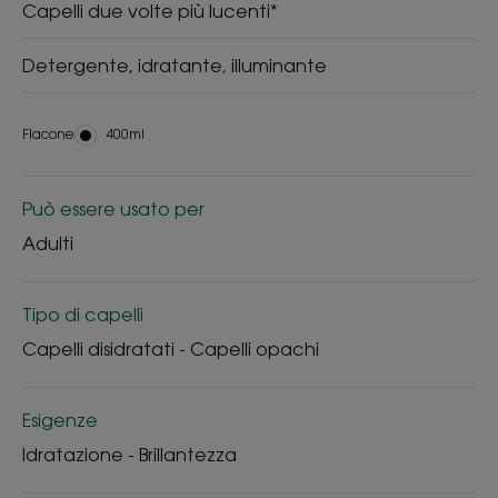
Capelli due volte più lucenti*
Detergente, idratante, illuminante
Flacone
Flacone
400ml
Può essere usato per
Adulti
Tipo di capelli
Capelli disidratati - Capelli opachi
Esigenze
Idratazione - Brillantezza