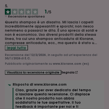
1
/
5
Recensione spontanea
Questo shampoo è un disastro. Mi lascia i capelli 
incredibilmente appesantiti e sporchi; non riesco 
nemmeno a passarci le dita. È uno spreco di soldi e 
non è economico. Uso diversi prodotti della stessa 
linea, tra cui uno shampoo anticaduta di Klorane, 
compresse anticaduta, ecc., ma questo è stato u
...
leggi tutto
Recensione del
12/2/2026
, in seguito ad un'esperienza del
30/1/2026
di
E.C.
Pubblicato originariamente su
www.klorane.com (es)
Segnala
Visualizza la recensione originale
Risposta di
www.klorane.com
Ciao, grazie per aver dedicato del tempo 
a lasciare questa recensione. Ci dispiace 
che il nostro prodotto non abbia 
soddisfatto le tue aspettative. Il tuo 
feedback è importante per noi e ti 