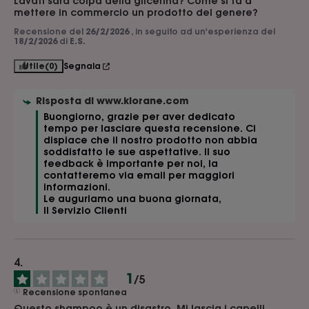
Lavati sarà colpa della glicerina? Come si fa a 
mettere in commercio un prodotto del genere?
Recensione del
26/2/2026
, in seguito ad un'esperienza del
18/2/2026
di
E.S.
Utile
(0)
Segnala
Risposta di
www.klorane.com
Buongiorno, grazie per aver dedicato 
tempo per lasciare questa recensione. Ci 
dispiace che il nostro prodotto non abbia 
soddisfatto le sue aspettative. Il suo 
feedback è importante per noi, la 
contatteremo via email per maggiori 
informazioni.

Le auguriamo una buona giornata,

Il Servizio Clienti
1
/
5
Recensione spontanea
Questo shampoo è un disastro. Mi lascia i capelli 