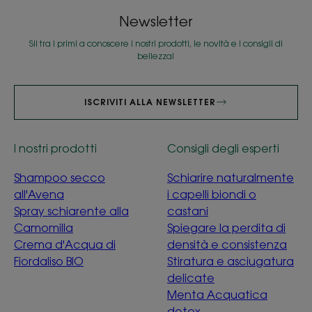
Newsletter
Sii tra i primi a conoscere i nostri prodotti, le novità e i consigli di
bellezza!
ISCRIVITI ALLA NEWSLETTER
I nostri prodotti
Consigli degli esperti
Shampoo secco
Schiarire naturalmente
all'Avena
i capelli biondi o
Spray schiarente alla
castani
Camomilla
Spiegare la perdita di
Crema d'Acqua di
densità e consistenza
Fiordaliso BIO
Stiratura e asciugatura
delicate
Menta Acquatica
detox