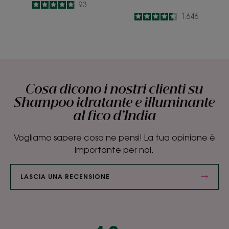
4.9
/
5
93
-
4.5
/
5
1.646
-
Cosa dicono i nostri clienti su
Shampoo idratante e illuminante
al fico d’India
Vogliamo sapere cosa ne pensi! La tua opinione è
importante per noi.
LASCIA UNA RECENSIONE