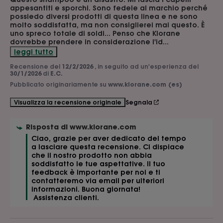
appesantiti e sporchi. Sono fedele al marchio perché 
possiedo diversi prodotti di questa linea e ne sono 
molto soddisfatta, ma non consiglierei mai questo. È 
uno spreco totale di soldi... Penso che Klorane 
dovrebbe prendere in considerazione l'id
...
leggi tutto
Recensione del
12/2/2026
, in seguito ad un'esperienza del
30/1/2026
di
E.C.
Pubblicato originariamente su
www.klorane.com (es)
Segnala
Visualizza la recensione originale
Risposta di
www.klorane.com
Ciao, grazie per aver dedicato del tempo 
a lasciare questa recensione. Ci dispiace 
che il nostro prodotto non abbia 
soddisfatto le tue aspettative. Il tuo 
feedback è importante per noi e ti 
contatteremo via email per ulteriori 
informazioni. Buona giornata!

 Assistenza clienti.