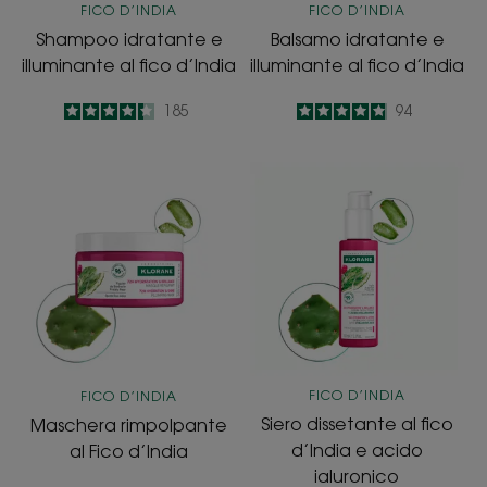
FICO D’INDIA
FICO D’INDIA
Shampoo idratante e
Balsamo idratante e
illuminante al fico d’India
illuminante al fico d’India
4.3
/
5
185
4.9
/
5
94
-
-
Maschera
Siero
rimpolpante
dissetante
al
al
Fico
fico
d’India
d’India
e
acido
ialuronico
FICO D’INDIA
FICO D’INDIA
Siero dissetante al fico
Maschera rimpolpante
d’India e acido
al Fico d’India
ialuronico