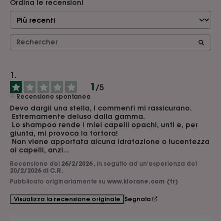
Ordina le recensioni
1
/
5
Recensione spontanea
Devo dargli una stella, i commenti mi rassicurano.

 Estremamente deluso dalla gamma.

 Lo shampoo rende i miei capelli opachi, unti e, per 
giunta, mi provoca la forfora!

 Non viene apportata alcuna idratazione o lucentezza 
ai capelli, anzi...
Recensione del
26/2/2026
, in seguito ad un'esperienza del
20/2/2026
di
C.R.
Pubblicato originariamente su
www.klorane.com (fr)
Segnala
Visualizza la recensione originale