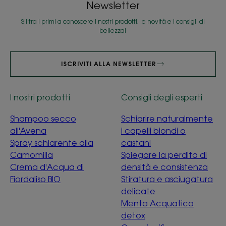
Newsletter
Sii tra i primi a conoscere i nostri prodotti, le novità e i consigli di
bellezza!
ISCRIVITI ALLA NEWSLETTER
I nostri prodotti
Consigli degli esperti
Shampoo secco
Schiarire naturalmente
all'Avena
i capelli biondi o
Spray schiarente alla
castani
Camomilla
Spiegare la perdita di
Crema d'Acqua di
densità e consistenza
Fiordaliso BIO
Stiratura e asciugatura
delicate
Menta Acquatica
detox