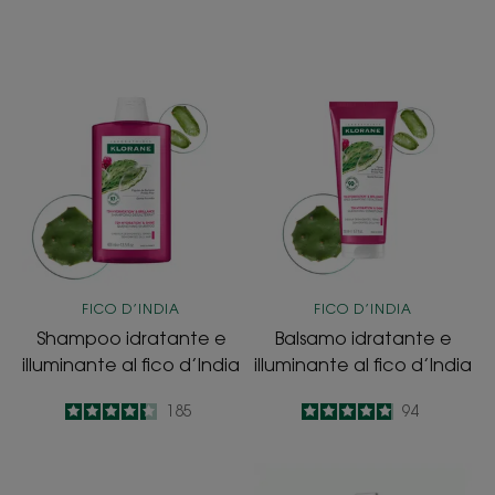
Shampoo
Balsamo
idratante
idratante
e
e
illuminante
illuminante
al
al
fico
fico
d’India
d’India
FICO D’INDIA
FICO D’INDIA
Shampoo idratante e
Balsamo idratante e
illuminante al fico d’India
illuminante al fico d’India
4.3
/
5
185
4.9
/
5
94
-
-
Maschera
Siero