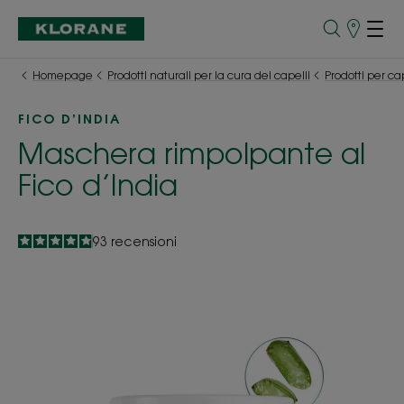
Punti
vendita
Homepage
Prodotti naturali per la cura dei capelli
Prodotti per cap
FICO D’INDIA
Maschera rimpolpante al
Fico d’India
4.9
/
5
93
recensioni
-