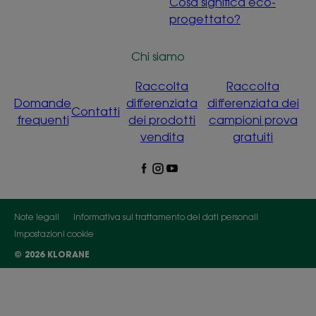
Cosa significa eco-
progettato?
Chi siamo
Raccolta
Raccolta
Domande
differenziata
differenziata dei
Contatti
frequenti
dei prodotti
campioni prova
vendita
gratuiti
Note legali
Informativa sul trattamento dei dati personali
Impostazioni cookie
© 2026 KLORANE