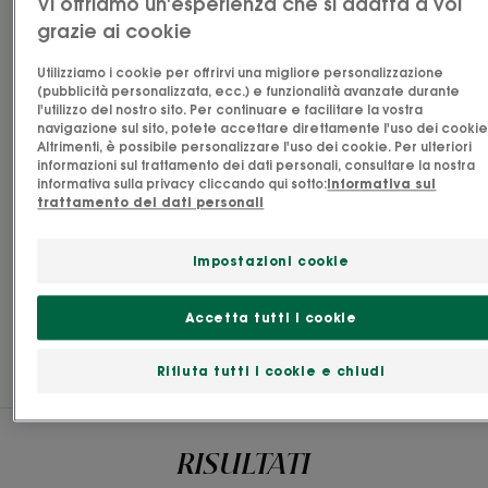
Vi offriamo un'esperienza che si adatta a voi
idratazione ai capelli per 72 ore* e restituisce
grazie ai cookie
luminosità ai capelli disidratati e opachi. Realizzata
con il 96% di ingredienti di origine naturale, la sua
Utilizziamo i cookie per offrirvi una migliore personalizzazione
formula è arricchita con Fico d’India, noto per le
(pubblicità personalizzata, ecc.) e funzionalità avanzate durante
l'utilizzo del nostro sito. Per continuare e facilitare la vostra
sue proprietà idratanti superiori a quelle della
navigazione sul sito, potete accettare direttamente l'uso dei cookie
Altrimenti, è possibile personalizzare l'uso dei cookie. Per ulteriori
glicerina** grazie alle sue molecole idro-fissanti.
informazioni sul trattamento dei dati personali, consultare la nostra
Sensoriale e cremosa, idrata, rimpolpa e dona 2
informativa sulla privacy cliccando qui sotto:
Informativa sul
trattamento dei dati personali
volte più lucentezza* ai capelli. In meno di 5 minuti,
qualsiasi chioma si trasforma in capelli 'da sogno'
Impostazioni cookie
lucenti e morbidi ed elastici al tatto!
Vedi altro
Accetta tutti i cookie
Rifiuta tutti i cookie e chiudi
L’OPINIONE DEL NOSTRO ESPERTO
RISULTATI
RISULTATI