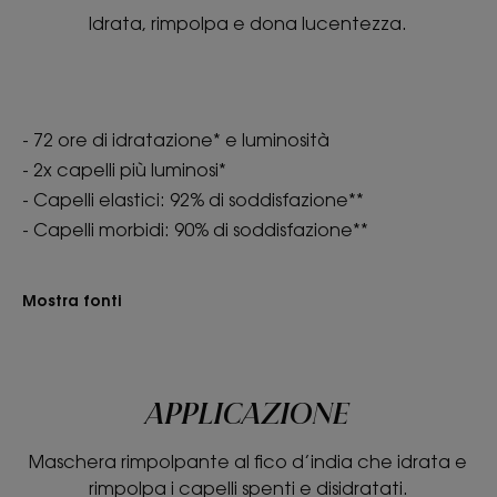
Una formula che non
Idrata, rimpolpa e dona lucentezza.
appesantisce i capelli e
neutralizza l’elettricità statica
in un generoso formato da 250
ml
- 72 ore di idratazione* e luminosità
- 2x capelli più luminosi*
- Capelli elastici: 92% di soddisfazione**
- Capelli morbidi: 90% di soddisfazione**
Benefici
Mostra fonti
- Idrata: la formula della maschera arricchita con
Fico d’India pianta medicinale dalle proprietà
dermocosmetiche, idrata per 72 ore* e dona
lucentezza ai capelli spenti e disidratati.
APPLICAZIONE
- Rimpolpa: i capelli sono rimpolpati, più morbidi ed
elastici.
Maschera rimpolpante al fico d’india che idrata e
rimpolpa i capelli spenti e disidratati.