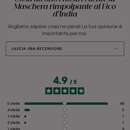
Maschera rimpolpante al Fico
d’India
Vogliamo sapere cosa ne pensi! La tua opinione è
importante per noi.
LASCIA UNA RECENSIONE
4.9
/
5
5
stelle
86
4
stelle
5
3
stelle
1
2
stelle
1
1
stella
0