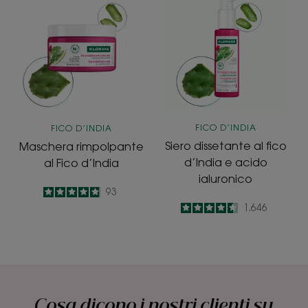
rimpolpante
dissetante
al
al
Fico
fico
d’India
d’India
e
acido
ialuronico
FICO D’INDIA
FICO D’INDIA
Siero dissetante al fico
Maschera rimpolpante
d’India e acido
al Fico d’India
ialuronico
4.9
/
5
93
-
4.5
/
5
1.646
-
Cosa dicono i nostri clienti su