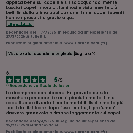
applica bene sui capelli e si risciacqua facilmente. 
Lascia i capelli morbidi, luminosi e visibilmente più 
belli fin dalla prima applicazione. I miei capelli spenti 
hanno ripreso vita grazie a qu
...
leggi tutto
Recensione del
11/4/2026
, in seguito ad un'esperienza del
27/3/2026
di
JulieR F.
Pubblicato originariamente su
www.klorane.com (fr)
Segnala
Visualizza la recensione originale
5
/
5
Recensione verificata da tester
Lo ricomprerò con piacere! Ho provato questa 
maschera per capelli e mi è piaciuta molto. I miei 
capelli sono diventati molto morbidi, lisci e molto più 
facili da districare dopo l'uso. Inoltre, il profumo è 
davvero gradevole e rimane leggermente sui capelli.
Recensione del
9/4/2026
, in seguito ad un'esperienza del
25/3/2026
di
GribanovaA G.
Pubblicato originariamente su
www.klorane.com (fr)