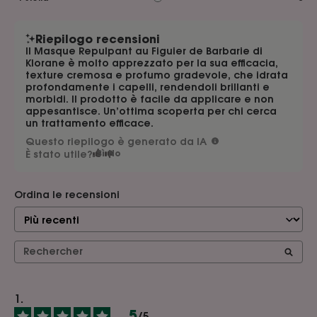
Riepilogo recensioni
Il Masque Repulpant au Figuier de Barbarie di
Klorane è molto apprezzato per la sua efficacia,
texture cremosa e profumo gradevole, che idrata
profondamente i capelli, rendendoli brillanti e
morbidi. Il prodotto è facile da applicare e non
appesantisce. Un’ottima scoperta per chi cerca
un trattamento efficace.
Questo riepilogo è generato da IA
È stato utile?
Sì
No
Ordina le recensioni
5
/
5