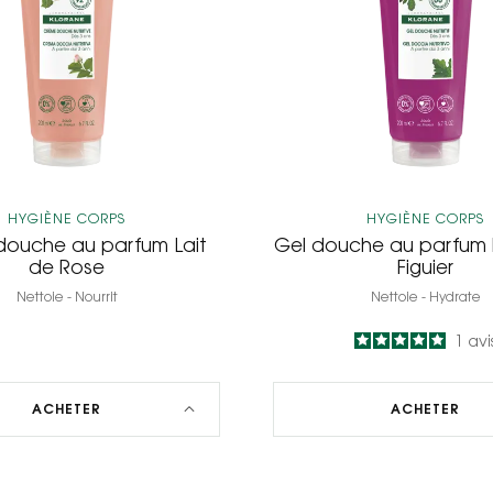
Lait
Feuille
de
de
Rose
Figuier
HYGIÈNE CORPS
HYGIÈNE CORPS
ouche au parfum Lait
Gel douche au parfum F
de Rose
Figuier
Nettoie - Nourrit
Nettoie - Hydrate
5
/
5
1
avi
-
ACHETER
ACHETER