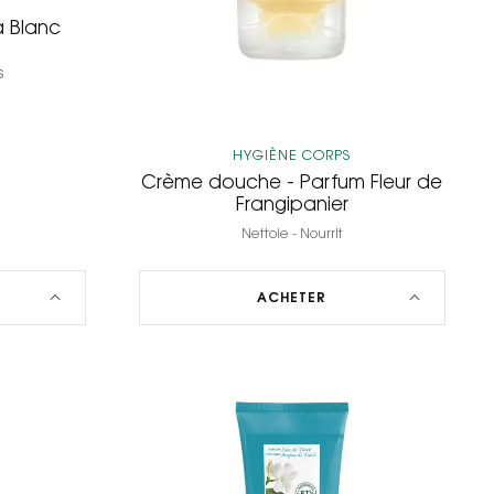
a Blanc
s
HYGIÈNE CORPS
Crème douche - Parfum Fleur de
Frangipanier
Nettoie - Nourrit
ACHETER
Gel
e
douche
au
parfum