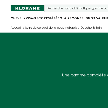
CHEVEUX
VISAGE
CORPS
BÉBÉ
SOLAIRE
CONSEILS
NOS VALEU
Accueil
Soins du corps et de la peau naturels
Douche & Bain
Une gamme complète de s