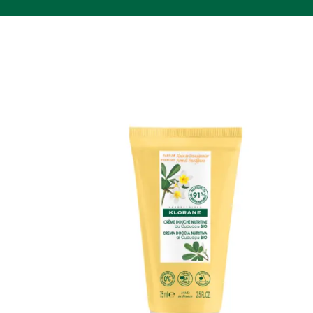
ant
Crème
douche
a
-
Parfum
Fleur
de
Frangipanier