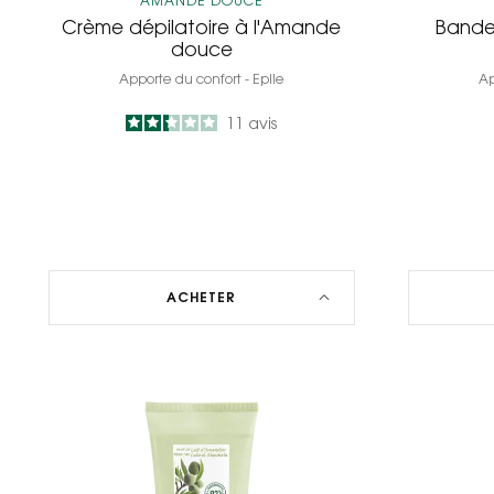
AMANDE DOUCE
Crème dépilatoire à l'Amande
Bande
douce
Apporte du confort - Epile
Ap
2.4
/
5
11
avis
-
ACHETER
Crème
douche
-
Parfum