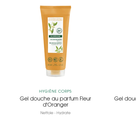
Gel
douche
au
parfum
Fleur
d'Oranger
HYGIÈNE CORPS
Gel douche au parfum Fleur
Gel dou
d'Oranger
Nettoie - Hydrate