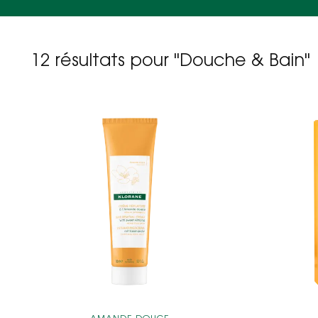
12 résultats pour "Douche & Bain"
Crème
dépilatoire
à
l'Amande
douce