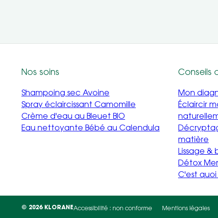
Nos soins
Conseils 
Shampoing sec Avoine
Mon diagno
Spray éclaircissant Camomille
Éclaircir 
Crème d'eau au Bleuet BIO
naturelle
Eau nettoyante Bébé au Calendula
Décryptag
matière
Lissage &
Détox Me
C'est quo
© 2026 KLORANE
Accessibilité : non conforme
Mentions légales