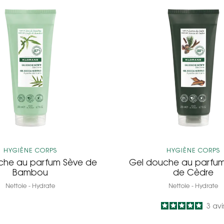
Gel
Gel
douche
douch
au
au
parfum
parfum
Sève
Ecorce
de
de
Bambou
Cèdre
HYGIÈNE CORPS
HYGIÈNE CORPS
che au parfum Sève de
Gel douche au parfu
Bambou
de Cèdre
Nettoie - Hydrate
Nettoie - Hydrate
5
/
5
3
avi
-