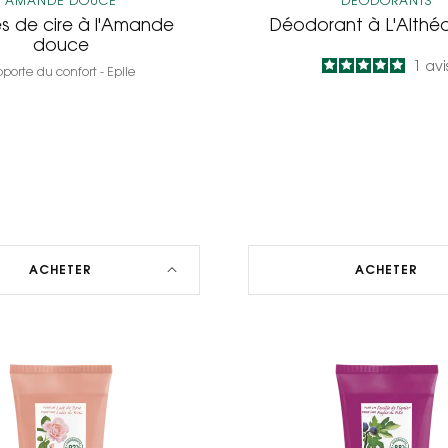
AMANDE DOUCE
DÉODORANTS
s de cire à l'Amande
Déodorant à L'Althé
douce
5
/
5
1
avi
porte du confort - Epile
-
ACHETER
ACHETER
Crème
Gel
douche
douch
au
au
parfum
parfum