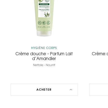
Lait
d’Amandier
HYGIÈNE CORPS
Crème douche - Parfum Lait
Crème d
d’Amandier
Nettoie - Nourrit
ACHETER