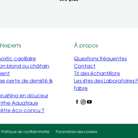
d'experts
À propos
stic capillaire
Questions fréquentes
mon blond ou châtain
Contact
ment
Tri des échantillons
e perte de densité &
Les sites des Laboratoires P
Fabre
 brushing en douceur
nthe Aquatique
i être éco-conçu ?
Politique de confidentialité
Paramètres des cookies