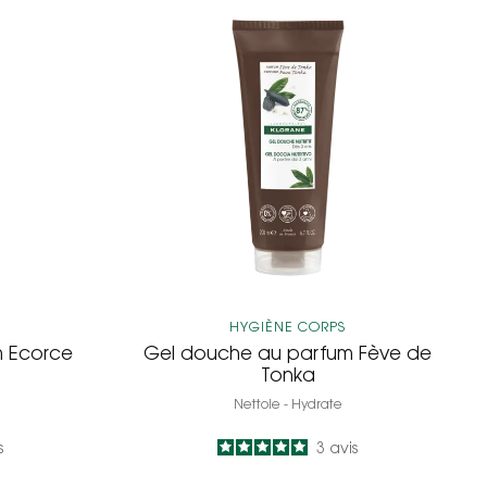
Gel
e
douche
au
parfum
Fève
de
Tonka
HYGIÈNE CORPS
m Ecorce
Gel douche au parfum Fève de
Tonka
Nettoie - Hydrate
s
5
/
5
3
avis
-