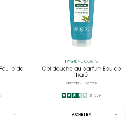
Eau
de
Tiaré
HYGIÈNE CORPS
euille de
Gel douche au parfum Eau de
Tiaré
Nettoie - Hydrate
s
3.5
/
5
8
avis
-
ACHETER