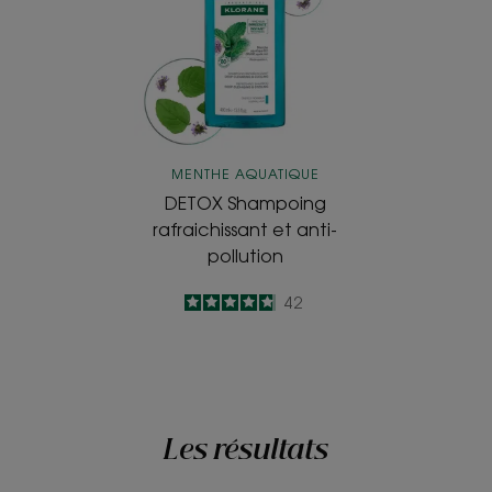
et
anti-
pollution
MENTHE AQUATIQUE
DETOX Shampoing
rafraichissant et anti-
pollution
4.8
/
5
42
-
Les résultats