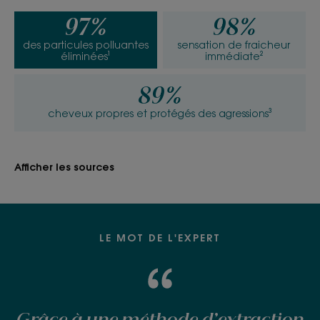
97%
98%
des particules polluantes
sensation de fraicheur
éliminées¹
immédiate²
89%
cheveux propres et protégés des agressions³
Afficher les sources
LE MOT DE L'EXPERT