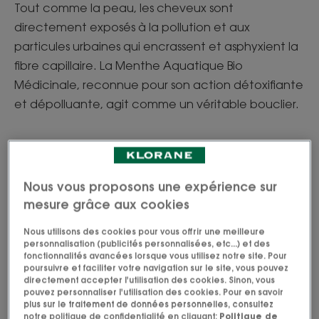
Tout comme la peau, les cheveux sont
directement exposés à la pollution et aux
particules urbaines qui encrassent et asphyxient la
fibre capillaire. La Menthe Aquatique Bio
Médicinale, reconnue pour son action détoxifiante
et dépolluante, agit comme un véritable bouclier.
Nous vous proposons une expérience sur
mesure grâce aux cookies
Nous utilisons des cookies pour vous offrir une meilleure
personnalisation (publicités personnalisées, etc...) et des
fonctionnalités avancées lorsque vous utilisez notre site. Pour
poursuivre et faciliter votre navigation sur le site, vous pouvez
directement accepter l'utilisation des cookies. Sinon, vous
pouvez personnaliser l'utilisation des cookies. Pour en savoir
plus sur le traitement de données personnelles, consultez
notre politique de confidentialité en cliquant:
Politique de