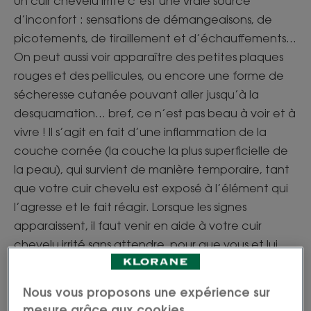
Un cuir chevelu irrité c’est une vraie source
d’inconfort : sensations de démangeaisons, de
picotements, de tiraillement et d’échauffements...
On peut aussi voir apparaître des petites plaques
rouges et des pellicules, ou encore une forme de
sécheresse cutanée pouvant aller jusqu’à la
desquamation… bref, ce n’est pas beau à voir et à
vivre ! Il s’agit en fait d’une inflammation de la
couche cornée (la couche la plus superficielle de
la peau), qui survient de manière temporaire, tant
que votre cuir chevelu est exposé à l’élément qui
l’agresse et le fait réagir. Lorsque les signes
apparaissent, il faut venir en aide à votre cuir
chevelu irrité sans attendre, pour que vous et lui
retrouviez plus de confort et éviter que la peau se
fragilise davantage.
Nous vous proposons une expérience sur
mesure grâce aux cookies