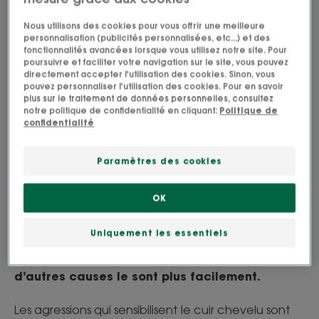
Nous utilisons des cookies pour vous offrir une meilleure
Qu’est-ce qui agresse et
personnalisation (publicités personnalisées, etc...) et des
fonctionnalités avancées lorsque vous utilisez notre site. Pour
irrite le cuir chevelu ?
poursuivre et faciliter votre navigation sur le site, vous pouvez
directement accepter l'utilisation des cookies. Sinon, vous
pouvez personnaliser l'utilisation des cookies. Pour en savoir
Une peau sensible est une peau qui réagit plus
plus sur le traitement de données personnelles, consultez
notre politique de confidentialité en cliquant:
Politique de
fortement aux agressions et l’hérédité joue un
confidentialité
rôle majeur dans la sensibilité cutanée. De
surcroit, le cuir chevelu est une zone
Paramètres des cookies
particulièrement sensible que nous avons peu
l’habitude de soigner alors qu’elle est peu
OK
épargnée par les agressions (nombreuses !)
Uniquement les essentiels
du quotidien. Si pollution et stress sont des
facteurs de fragilisation difficiles à éviter,
d’autres causes le sont plus facilement.
Les agressions qui sensibilisent le cuir chevelu sont