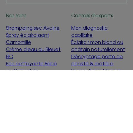
Nos soins
Conseils d'experts
Shampoing sec Avoine
Mon diagnostic
Spray éclaircissant
capillaire
Camomille
Éclaircir mon blond ou
Crème d'eau au Bleuet
châtain naturellement
BIO
Décryptage perte de
Eau nettoyante Bébé
densité & matière
au Calendula
Lissage & brushing en
douceur
Détox Menthe
Aquatique
C'est quoi être éco-
conçu ?
À propos