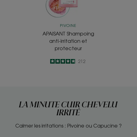
PIVOINE
APAISANT Shampoing
anti-irritation et
protecteur
4.8
/
5
212
-
LA MINUTE CUIR CHEVELU
IRRITÉ
Calmer les irritations : Pivoine ou Capucine ?