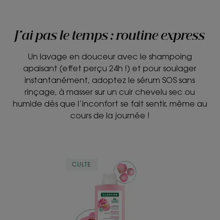
J'ai pas le temps : routine express
Un lavage en douceur avec le shampoing
apaisant (effet perçu 24h !) et pour soulager
instantanément, adoptez le sérum SOS sans
rinçage, à masser sur un cuir chevelu sec ou
humide dès que l’inconfort se fait sentir, même au
cours de la journée !
APAISANT
CULTE
Shampoing
anti-
irritation
et
protecteur