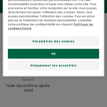
fonctionnalités avancées lorsque vous utilisez notre site. Pour
poursuivre et faciliter votre navigation sur le site, vous pouvez
directement accepter l'utilisation des cookies. Sinon, vous
pouvez personnaliser l'utilisation des cookies. Pour en savoir
1 résultat pour "Huile après-soleil"
plus sur le traitement de données personnelles, consultez
notre politique de confidentialité en cliquant:
Politique de
confidentialité
Huile réparatrice après-
CULTE
soleil
Paramètres des cookies
OK
Uniquement les essentiels
MONOÏ
Huile réparatrice après-
soleil