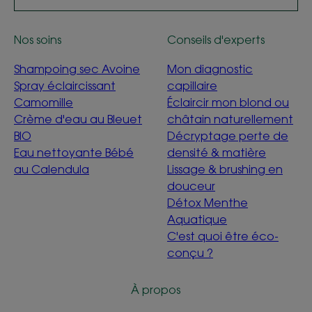
Nos soins
Conseils d'experts
Shampoing sec Avoine
Mon diagnostic
Spray éclaircissant
capillaire
Camomille
Éclaircir mon blond ou
Crème d'eau au Bleuet
châtain naturellement
BIO
Décryptage perte de
Eau nettoyante Bébé
densité & matière
au Calendula
Lissage & brushing en
douceur
Détox Menthe
Aquatique
C'est quoi être éco-
conçu ?
À propos