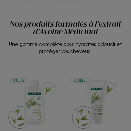
Nos produits formulés à l’extrait
d’Avoine Médicinal
Une gamme complète pour hydrater, adoucir et
protéger vos cheveux.
EXTRA-
EXTRA-
CULTE
CULTE
DOUX
DOUX
Shampoing
Après-
quotidien
Shampoing
et
quotidien
haute
et
tolérance
haute-
tolérance