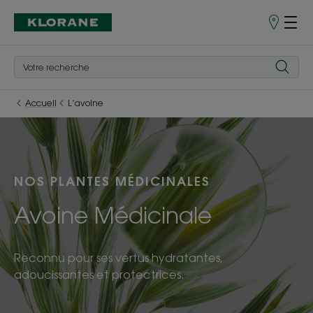
Points
de
Vente
Accueil
L’avoine
NOS PLANTES MÉDICINALES
Avoine Médicinale
Reconnu pour ses vertus hydratantes,
adoucissantes et protectrices.