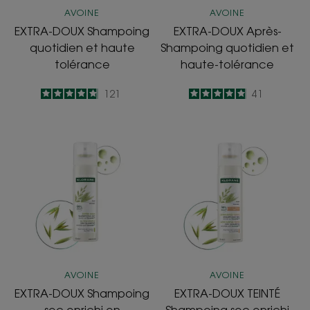
AVOINE
AVOINE
EXTRA-DOUX Shampoing
EXTRA-DOUX Après-
quotidien et haute
Shampoing quotidien et
tolérance
haute-tolérance
4.8
/
5
121
4.9
/
5
41
-
-
EXTRA-
EXTRA-
DOUX
DOUX
Shampoing
TEINTÉ
sec
Shampoing
enrichi
sec
en
enrichi
Céramideᴸᴵᴷᴱ
en
Céramideᴸᴵᴷᴱ
AVOINE
AVOINE
EXTRA-DOUX Shampoing
EXTRA-DOUX TEINTÉ
sec enrichi en
Shampoing sec enrichi