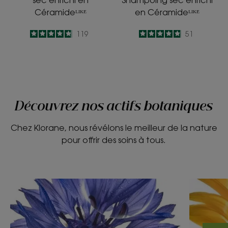
Céramideᴸᴵᴷᴱ
en Céramideᴸᴵᴷᴱ
4.8
/
5
119
4.9
/
5
51
-
-
Découvrez nos actifs botaniques
Chez Klorane, nous révélons le meilleur de la nature
pour offrir des soins à tous.