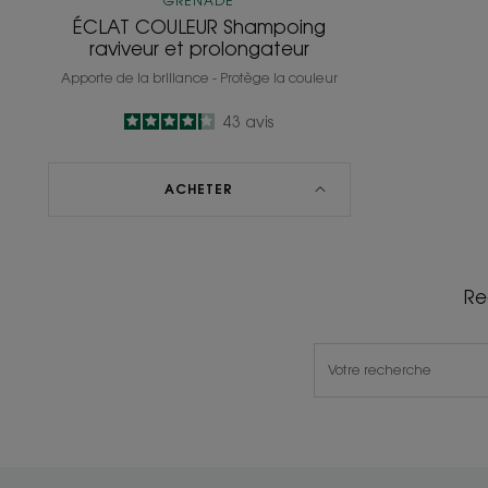
GRENADE
ÉCLAT COULEUR Shampoing
raviveur et prolongateur
Apporte de la brillance - Protège la couleur
4.2
/
5
43
avis
-
ACHETER
Re