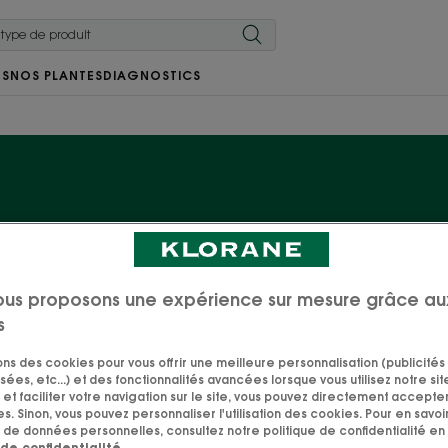
RS
NOS PLANTES
DIAGNOSTICS
Nos soins Grenade
e de Grenade, connue pour ses vertus antioxydantes natu
ous proposons une expérience sur mesure grâce au
s
de soins pour les cheveux colorés. Pour des cheveux - e
intenses et hauts en couleurs !
sons des cookies pour vous offrir une meilleure personnalisation (publicités
sées, etc...) et des fonctionnalités avancées lorsque vous utilisez notre sit
et faciliter votre navigation sur le site, vous pouvez directement accepter l
s. Sinon, vous pouvez personnaliser l'utilisation des cookies. Pour en savoir
 de données personnelles, consultez notre politique de confidentialité en 
 de confidentialité