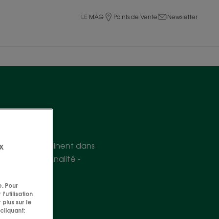
LE MAG
Points de Vente
Newsletter
relles, se déclinent dans
x
t une personnalité -
e. Pour
'utilisation
 plus sur le
cliquant: