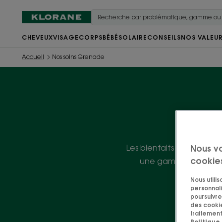
CHEVEUX
VISAGE
CORPS
BÉBÉ
SOLAIRE
CONSEILS
NOS VALEU
Accueil
Nos soins Grenade
Les bienfaits de l'écorc
Nous v
cookie
une gamme complète 
Nous utili
personnali
poursuivre 
des cookie
traitement
Politique