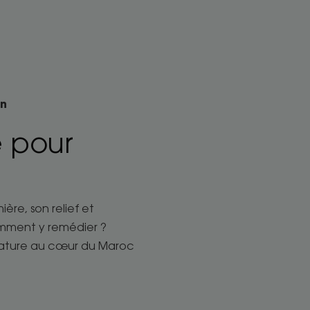
on
e pour
ère, son relief et
Comment y remédier ?
a nature au cœur du Maroc