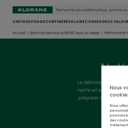
CHEVEUX
VISAGE
CORPS
BÉBÉ
SOLAIRE
CONSEILS
NOS VALEU
Accueil
Soins naturels aux actifs BIO pour le visage
Nettoyants et
Nett
Le démaquillage et le
Nous v
nette et saine. Deux g
cookie
préparer à recevoir l
Nous utili
personnali
poursuivre 
des cookie
traitement