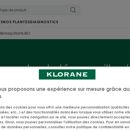
RS
NOS PLANTES
DIAGNOSTICS
 démaquillants BIO
oyants et démaquillant
 nettoyage du visage sont les étapes clés d'une routin
ous proposons une expérience sur mesure grâce au
estes essentiels pour débarrasser la peau du maquillage 
s
e soin. Découvrez des démaquillants et nettoyants du visa
actifs d'origine naturelle.
sons des cookies pour vous offrir une meilleure personnalisation (publicités
sées, etc...) et des fonctionnalités avancées lorsque vous utilisez notre sit
et faciliter votre navigation sur le site, vous pouvez directement accepter l
s. Sinon, vous pouvez personnaliser l'utilisation des cookies. Pour en savoir
 de données personnelles, consultez notre politique de confidentialité en 