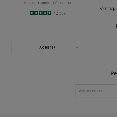
Nettoie - Hydrate - Démaquille
Démaquil
4.8
/
5
42
avis
-
ACHETER
Re