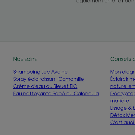
également un effet béné
Nos soins
Conseils 
Shampoing sec Avoine
Mon diagno
Spray éclaircissant Camomille
Éclaircir 
Crème d'eau au Bleuet BIO
naturelle
Eau nettoyante Bébé au Calendula
Décryptag
matière
Lissage &
Détox Me
C'est quo