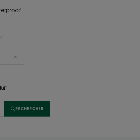
terproof
is
uit
RECHERCHER