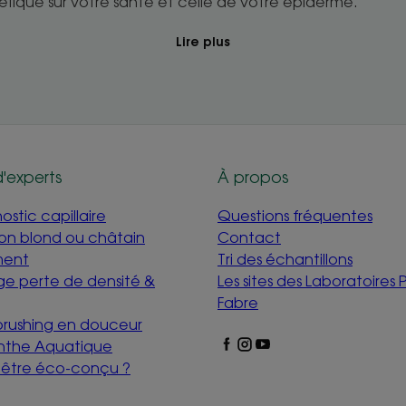
fique sur votre santé et celle de votre épiderme.
Lire plus
d'experts
À propos
stic capillaire
Questions fréquentes
mon blond ou châtain
Contact
ment
Tri des échantillons
e perte de densité &
Les sites des Laboratoires P
Fabre
 brushing en douceur
nthe Aquatique
i être éco-conçu ?