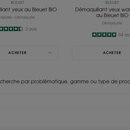
BLEUET
BLEUET
lant yeux au Bleuet BIO
Démaquillant yeux wa
au Bleuet BIO
Apaise - Démaquille
Démaquille
4.5
/
5
2
avis
4.9
/
5
54
av
-
-
ACHETER
ACHETER
cherche par problématique, gamme ou type de prod