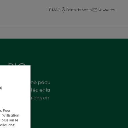
LE MAG
Points de Vente
Newsletter
s BIO
e beauté pour une peau
x
et des impuretés, et la
ge BIO, ou enrichis en
e. Pour
'utilisation
 plus sur le
cliquant: