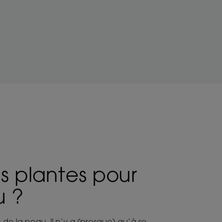
s plantes pour
u ?
de la peau. Il n’y a (presque) qu’à se