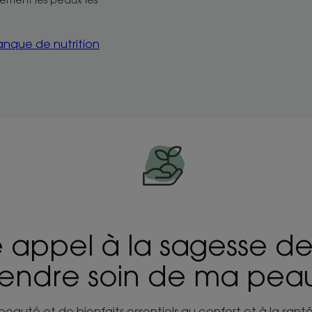
manque de nutrition
e appel à la sagesse de
endre soin de ma pea
uté et de bienfaits essentiels au confort et à la santé 