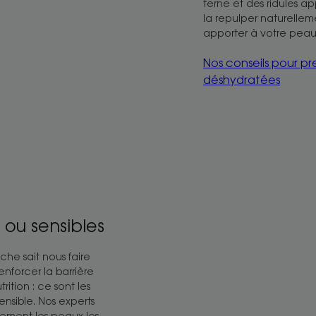
terne et des ridules a
la repulper naturelle
apporter à votre peau 
Nos conseils pour pr
déshydratées
 ou sensibles
he sait nous faire
nforcer la barrière
tion : ce sont les
nsible. Nos experts
ement les peaux les