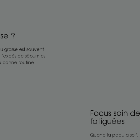
et
repulper
dles
peaux
déshydratées
sse ?
Focus
soin
au grasse est souvent
des
e l’excès de sébum est
peaux
la bonne routine
déshydratées
et
fatiguées
Focus soin d
fatiguées
Quand la peau a soif, 