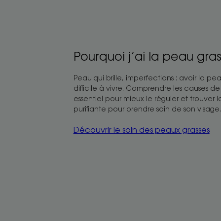
Pourquoi j’ai la peau gra
Peau qui brille, imperfections : avoir la pe
difficile à vivre. Comprendre les causes d
essentiel pour mieux le réguler et trouver 
purifiante pour prendre soin de son visage.
Découvrir le soin des peaux grasses
Tout
savoir
sur
le
soin
des
peaux