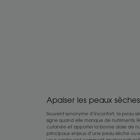
en
manque
de
nutrition
Apaiser
les
peaux
sèches
ou
sensibles
Apaiser les peaux sèches
Souvent synonyme d’inconfort, la peau sèc
signe quand elle manque de nutriments. Re
cutanée et apporter la bonne dose de nutri
principaux enjeux d’une peau sèche ou se
vous expliquent comment apaiser naturell