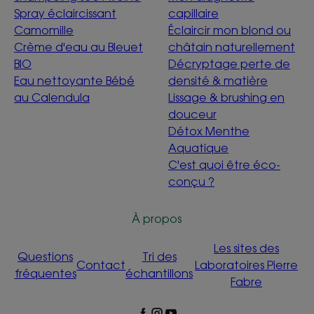
Spray éclaircissant
capillaire
Camomille
Éclaircir mon blond ou
Crème d'eau au Bleuet
châtain naturellement
BIO
Décryptage perte de
Eau nettoyante Bébé
densité & matière
au Calendula
Lissage & brushing en
douceur
Détox Menthe
Aquatique
C'est quoi être éco-
conçu ?
À propos
Les sites des
Questions
Tri des
Contact
Laboratoires Pierre
fréquentes
échantillons
Fabre