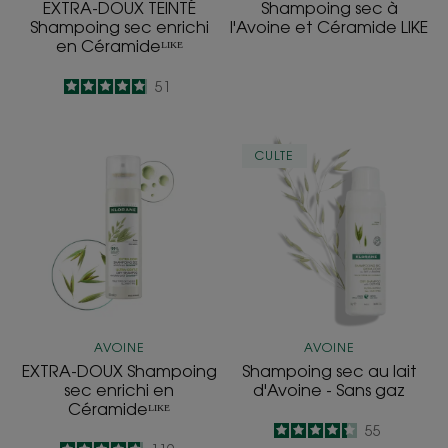
EXTRA-DOUX TEINTÉ
Shampoing sec à
Shampoing sec enrichi
l'Avoine et Céramide LIKE
en Céramideᴸᴵᴷᴱ
4.9
/
5
51
-
EXTRA-
Shampoing
CULTE
DOUX
sec
Shampoing
au
sec
lait
enrichi
d'Avoine
en
-
Céramideᴸᴵᴷᴱ
Sans
gaz
AVOINE
AVOINE
EXTRA-DOUX Shampoing
Shampoing sec au lait
sec enrichi en
d'Avoine - Sans gaz
Céramideᴸᴵᴷᴱ
4.4
/
5
55