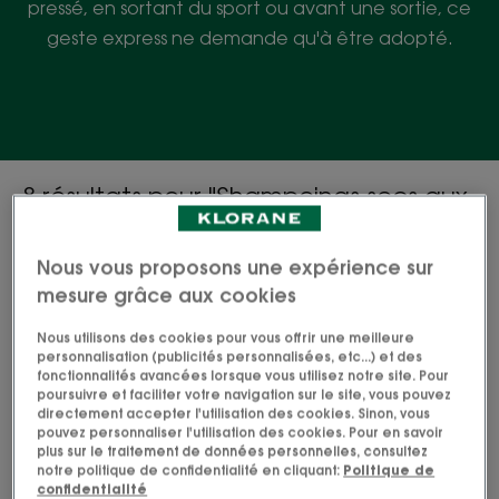
pressé, en sortant du sport ou avant une sortie, ce
geste express ne demande qu'à être adopté.
8 résultats pour "Shampoings secs aux
poudres d'origine naturelle"
Nous vous proposons une expérience sur
VOLUME
PURIFIANT
mesure grâce aux cookies
Shampoing
Shampoing
sec
sec
Nous utilisons des cookies pour vous offrir une meilleure
texturisant
à
personnalisation (publicités personnalisées, etc...) et des
fonctionnalités avancées lorsque vous utilisez notre site. Pour
l'Ortie
poursuivre et faciliter votre navigation sur le site, vous pouvez
et
directement accepter l'utilisation des cookies. Sinon, vous
Vitamine
pouvez personnaliser l'utilisation des cookies. Pour en savoir
plus sur le traitement de données personnelles, consultez
E
notre politique de confidentialité en cliquant:
Politique de
confidentialité
VOLUME
ORTIE