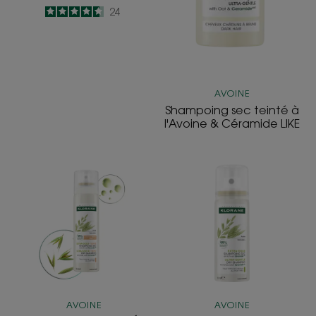
4.6
/
5
24
-
AVOINE
Shampoing sec teinté à
l'Avoine & Céramide LIKE
EXTRA-
Shampoing
DOUX
sec
TEINTÉ
à
Shampoing
l'Avoine
sec
et
enrichi
Céramide
en
LIKE
Céramideᴸᴵᴷᴱ
AVOINE
AVOINE