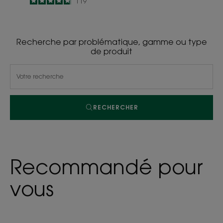
4.8
/
5
119
-
-
Recherche par problématique, gamme ou type
de produit
RECHERCHER
Recommandé pour
vous