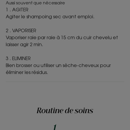
Aussi souvent que nécessaire
cuirs chevelus et cheveux
1 . AGITER
Agiter le shampoing sec avant emploi.
ENVIRONNEMENT
2 . VAPORISER
Vaporiser raie par raie à 15 cm du cuir chevelu et
laisser agir 2 min.
Fiche produit relative aux qualités et caractéristiques
environnementales
3 . ELIMINER
Emballage ne contenant pas de matière recyclée
Bien brosser ou utiliser un sèche-cheveux pour
Emballage non recyclable
éliminer les résidus.
Consigne de tri
*Test d'usage consommateur, 66 sujets après 21 jours
*hors gaz propulseurs
Routine de soins
*Analyse du Cycle de Vie en substituant un shampoing rincé par un
shampoing sec par semaine, du shampoing sec KLORANE réalisée par
une société spécialisée indépendante Duraconsul.
1