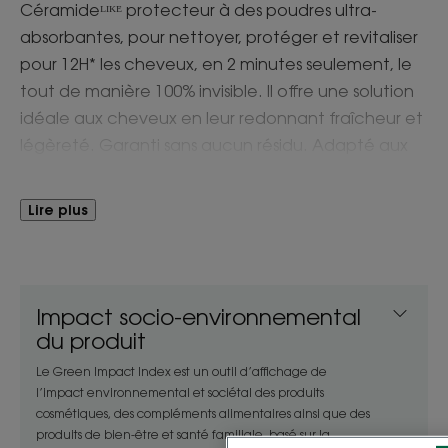
Céramideᴸᴵᴷᴱ protecteur à des poudres ultra-
absorbantes, pour nettoyer, protéger et revitaliser
pour 12H* les cheveux, en 2 minutes seulement, le
tout de manière 100% invisible. Il offre une solution
idéale aux cheveux en leur redonnant fraîcheur et
légèreté. Garanti sans aucun résidu. Adapté aux
cheveux des hommes et des femmes.
Lire plus
LE MOT DE L’EXPERT
Impact socio-environnemental
du produit
Le Green Impact Index est un outil d’affichage de
Un shampoing sec idéal pour
l’impact environnemental et sociétal des produits
les matins où on n'a pas le
cosmétiques, des compléments alimentaires ainsi que des
produits de bien-être et santé familiale, basé sur la
temps ! En 2 minutes, les