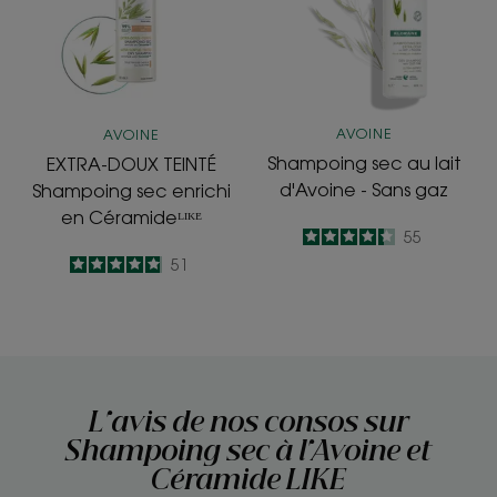
sec
d'Avoine
enrichi
-
en
Sans
Céramideᴸᴵᴷᴱ
gaz
AVOINE
AVOINE
Shampoing sec au lait
EXTRA-DOUX TEINTÉ
d'Avoine - Sans gaz
Shampoing sec enrichi
en Céramideᴸᴵᴷᴱ
4.4
/
5
55
-
4.9
/
5
51
-
L'avis de nos consos sur
Shampoing sec à l'Avoine et
Céramide LIKE