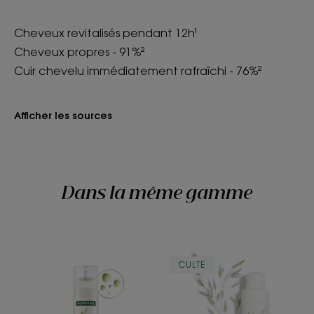
Cheveux revitalisés pendant 12h¹
Cheveux propres - 91%²
Cuir chevelu immédiatement rafraîchi - 76%²
Afficher les sources
Dans la même gamme
EXTRA-
Shampoing
CULTE
DOUX
sec
TEINTÉ
au
Shampoing
lait