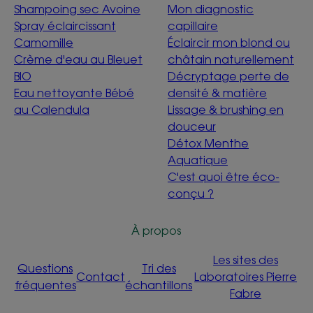
Shampoing sec Avoine
Mon diagnostic
Spray éclaircissant
capillaire
Camomille
Éclaircir mon blond ou
Crème d'eau au Bleuet
châtain naturellement
BIO
Décryptage perte de
Eau nettoyante Bébé
densité & matière
au Calendula
Lissage & brushing en
douceur
Détox Menthe
Aquatique
C'est quoi être éco-
conçu ?
À propos
Les sites des
Questions
Tri des
Contact
Laboratoires Pierre
fréquentes
échantillons
Fabre