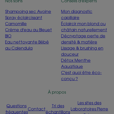
Nos soins
Conseils d'experts
Shampoing sec Avoine
Mon diagnostic
Spray éclaircissant
capillaire
Camomille
Éclaircir mon blond ou
Crème d'eau au Bleuet
châtain naturellement
BIO
Décryptage perte de
Eau nettoyante Bébé
densité & matière
au Calendula
Lissage & brushing en
douceur
Détox Menthe
Aquatique
C'est quoi être éco-
conçu ?
À propos
Les sites des
Questions
Tri des
Contact
Laboratoires Pierre
fréquentes
échantillons