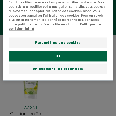
fonctionnalités avancées lorsque vous utilisez notre site. Pour
instants avec vos bambins.
poursuivre et faciliter votre navigation sur le site, vous pouvez
directement accepter l'utilisation des cookies. Sinon, vous
pouvez personnaliser l'utilisation des cookies. Pour en savoir
plus sur le traitement de données personnelles, consultez
notre politique de confidentialité en cliquant:
Politique de
confidentialité
1 résultat pour "Gel douche Enfant"
Paramètres des cookies
Gel
OK
CULTE
douche
2-
Uniquement les essentiels
en-
1
-
Poire
AVOINE
Gel douche 2-en-1 -