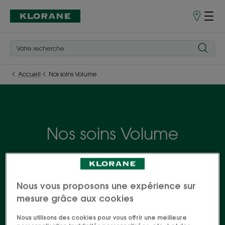
Points
de
Vente
Accueil
Nos soins Volume
Nos soins Volume
La gamme Volume, allié incontournable des
cheveux fins ou plats, se décline dans une gamme
complète de soins pour les cheveux en manque de
Nous vous proposons une expérience sur
volume.
mesure grâce aux cookies
Nous utilisons des cookies pour vous offrir une meilleure