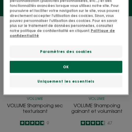
personnalisation (publicités personnalisées, etc...) et des
fonctionnalités avancées lorsque vous utilisez notre site. Pour
poursuivre et faciliter votre navigation sur le site, vous pouvez
directement accepter l'utilisation des cookies. Sinon, vous
pouvez personnaliser l'utilisation des cookies. Pour en savoir
2 résultats pour "Nos soins Volume"
plus sur le traitement de données personnelles, consultez
notre politique de confidentialité en cliquant:
Politique de
confidentialité
VOLUME
VOLUME
BIO
Shampoing
Shampoing
Paramètres des cookies
sec
gainant
texturisant
et
volumisant
OK
Uniquement les essentiels
VOLUME
VOLUME
VOLUME Shampoing sec
VOLUME Shampoing
texturisant
gainant et volumisant
4.8
/
5
9
4.6
/
5
47
-
-