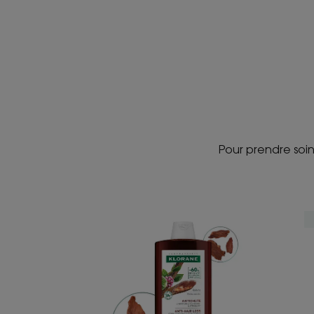
Pour prendre soin
ANTICHUTE
Shampoing
fortifiant
et
stimulant
à