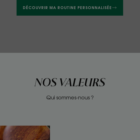
DÉCOUVRIR MA ROUTINE PERSONNALISÉE
NOS VALEURS
Qui sommes-nous ?