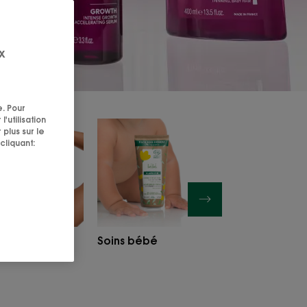
x
e. Pour
'utilisation
Shampoings
Soins
Soins
 plus sur le
secs
bébé
solair
cliquant:
poings secs
Soins bébé
Soins solaire