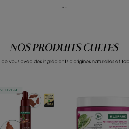
Aller
Aller
à
à
la
la
page
page
1
2
NOS PRODUITS CULTES
 de vous avec des ingrédients d'origines naturelles et fa
ANTICHUTE
Masque
NOUVEAU
Traitement
Repulpant
fortifiant
au
intense
Figuier
de
Barbarie