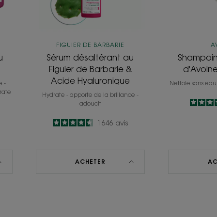
&
Acide
Hyaluronique
FIGUIER DE BARBARIE
A
u
Sérum désaltérant au
Shampoing
Figuier de Barbarie &
d'Avoine
Acide Hyaluronique
e -
Nettoie sans eau
drate
Hydrate - apporte de la brillance -
adoucit
4.5
/
5
1 646
avis
-
ACHETER
AC