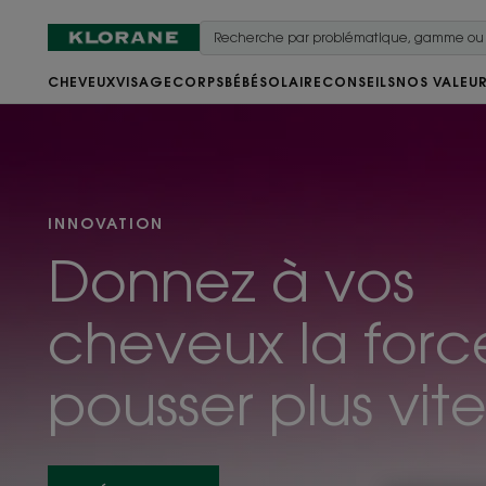
CHEVEUX
VISAGE
CORPS
BÉBÉ
SOLAIRE
CONSEILS
NOS VALEU
Je
découvre
!
INNOVATION
Donnez à vos
cheveux la forc
pousser plus vite