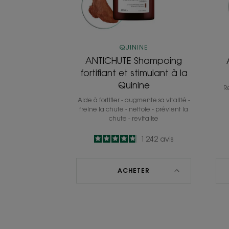
la
Quinine
QUININE
ANTICHUTE Shampoing
fortifiant et stimulant à la
Quinine
Re
Aide à fortifier - augmente sa vitalité -
freine la chute - nettoie - prévient la
chute - revitalise
4.8
/
5
1 242
avis
-
ACHETER