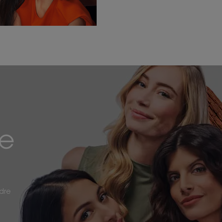
re
ndre