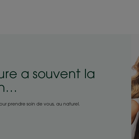
page
page
1
2
ure a souvent la
on…
pour prendre soin de vous, au naturel.