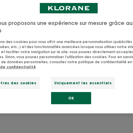
ous proposons une expérience sur mesure grâce au
s
sons des cookies pour vous offrir une meilleure personnalisation (publicités
sées, etc...) et des fonctionnalités avancées lorsque vous utilisez notre sit
et faciliter votre navigation sur le site, vous pouvez directement accepter l
Routine
Soins
s. Sinon, vous pouvez personnaliser l'utilisation des cookies. Pour en savoir
aires
anti-
visage
 de données personnelles, consultez notre politique de confidentialité en 
 de confidentialité
chute
tres des cookies
Uniquement les essentiels
OK
s
Routine anti-chute
Soins visage
Sham