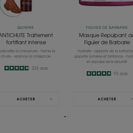
QUININE
FIGUIER DE BARBARIE
ANTICHUTE Traitement
Masque Repulpant a
fortifiant intense
Figuier de Barbarie
densifie la chevelure - freine la
Hydrate - apporte de la brillanc
chute - relance la croissance
apporte lumière et brillance - hy
et repulpe sans alourdir
4.8
/
5
233
avis
4.9
/
5
93
avis
-
-
ACHETER
ACHETER
Aller
Aller
à
à
la
la