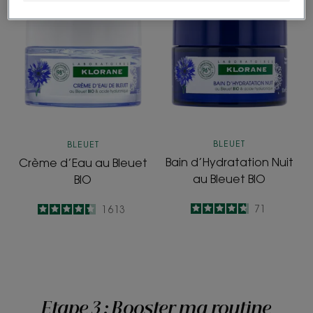
Crème
Bain
CULTE
d’Eau
d’Hydratation
au
Nuit
Bleuet
au
BIO
Bleuet
BIO
BLEUET
BLEUET
Bain d’Hydratation Nuit
Crème d’Eau au Bleuet
au Bleuet BIO
BIO
4.7
/
5
71
4.4
/
5
1 613
-
-
Etape 3 : Booster ma routine