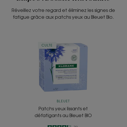
Réveillez votre regard et éliminez les signes de
fatigue grâce aux patchs yeux au Bleuet Bio.
Patchs
CULTE
yeux
lissants
et
défatigants
au
Bleuet
BIO
BLEUET
Patchs yeux lissants et
défatigants au Bleuet BIO