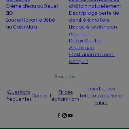
Crème d'eau au Bleuet
châtain naturellement
BIO
Décryptage perte de
Eau nettoyante Bébé
densité & matière
au Calendula
Lissage & brushing en
douceur
Détox Menthe
Aquatique
C'est quoi être éco-
conçu ?
À propos
Les sites des
Questions
Tri des
Contact
Laboratoires Pierre
fréquentes
échantillons
Fabre