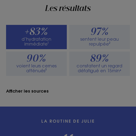
Les résultats
+83%
97%
d’hydratation
sentent leur peau
immédiate¹
repulpée²
90%
89%
voient leurs cernes
constatent un regard
atténués³
défatigué en 15min⁴
Afficher les sources
LA ROUTINE DE JULIE