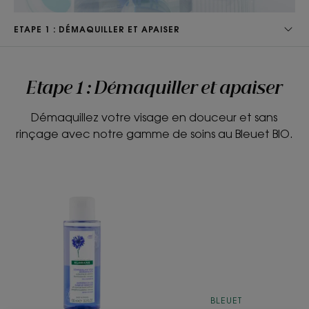
ETAPE 1 : DÉMAQUILLER ET APAISER
Etape 1 : Démaquiller et apaiser
Démaquillez votre visage en douceur et sans
rinçage avec notre gamme de soins au Bleuet BIO.
Démaquillant
Eau
yeux
Micellaire
waterproof
3-
au
en-
Bleuet
1
BIO
au
Bleuet
BLEUET