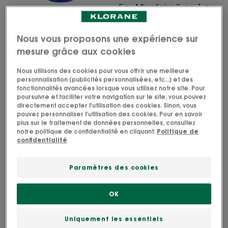
BIO
Eau Micellaire 3-en-1 au
-
Bleuet BIO - Visage, Yeux
BLEUET
Visage,
Démaquillant yeux
Yeux
Nous vous proposons une expérience sur
4.8
/
5
42
waterproof au Bleuet
mesure grâce aux cookies
-
BIO
Nous utilisons des cookies pour vous offrir une meilleure
4.9
/
5
54
personnalisation (publicités personnalisées, etc...) et des
fonctionnalités avancées lorsque vous utilisez notre site. Pour
-
poursuivre et faciliter votre navigation sur le site, vous pouvez
directement accepter l'utilisation des cookies. Sinon, vous
pouvez personnaliser l'utilisation des cookies. Pour en savoir
plus sur le traitement de données personnelles, consultez
notre politique de confidentialité en cliquant:
Politique de
confidentialité
Etape 2 : Hydrater et repulper
Paramètres des cookies
Réveillez votre teint en un instant et hydratez
durablement.
OK
Uniquement les essentiels