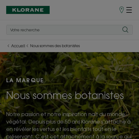
Points
de
Vente
Accueil
Nous sommes des botanistes
LA MARQUE
Nous sommes botanistes
Notre passion et notre inspiration naît du monde
végétal. Depuis plus de 50 ans Klorane s’attache à
en révéler les vertus et les bienfaits tout en le
préservant. C’est cet attachement à la source qui