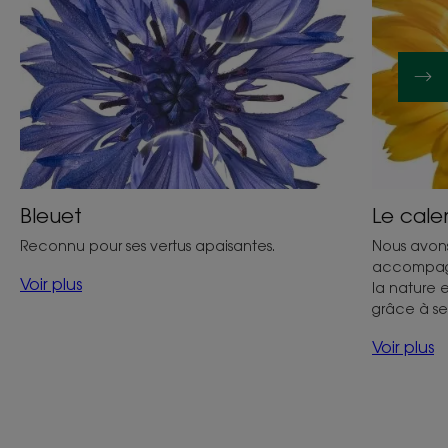
Bleuet
Le cale
Reconnu pour ses vertus apaisantes.
Nous avons
accompagn
Voir plus
la nature 
grâce à se
Voir plus