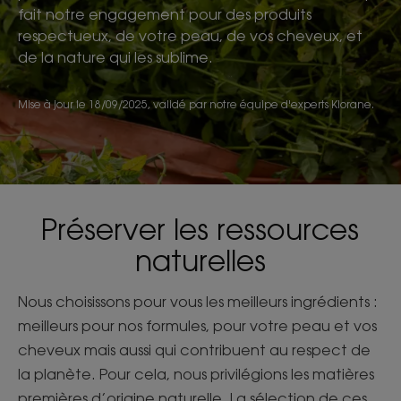
fait notre engagement pour des produits
respectueux, de votre peau, de vos cheveux, et
de la nature qui les sublime.
Mise à jour le
18/09/2025
, validé par
notre équipe d'experts Klorane
.
Préserver les ressources
naturelles
Nous choisissons pour vous les meilleurs ingrédients :
meilleurs pour nos formules, pour votre peau et vos
cheveux mais aussi qui contribuent au respect de
la planète. Pour cela, nous privilégions les matières
premières d’origine naturelle. La sélection de ces