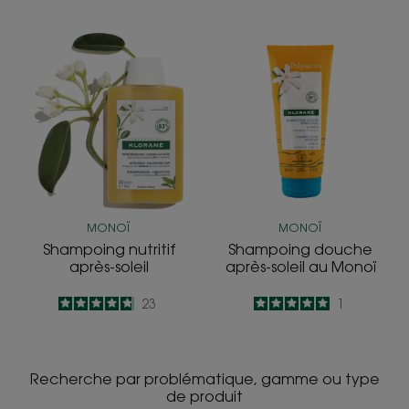
-
Shampoing nutritif
Shampoing
après-
douche
soleil
après-
soleil au Monoï
MONOÏ
MONOÏ
Shampoing nutritif
Shampoing douche
après-soleil
après-soleil au Monoï
4.8
/
5
23
5
/
5
1
-
-
Recherche par problématique, gamme ou type
de produit