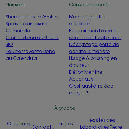
Nos soins
Conseils d'experts
Shampoing sec Avoine
Mon diagnostic
Spray éclaircissant
capillaire
Camomille
Éclaircir mon blond ou
Crème d'eau au Bleuet
châtain naturellement
BIO
Décryptage perte de
Eau nettoyante Bébé
densité & matière
au Calendula
Lissage & brushing en
douceur
Détox Menthe
Aquatique
C'est quoi être éco-
conçu ?
À propos
Les sites des
Questions
Tri des
Contact
Laboratoires Pierre