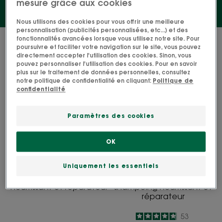
mesure grâce aux cookies
Nous utilisons des cookies pour vous offrir une meilleure
personnalisation (publicités personnalisées, etc...) et des
fonctionnalités avancées lorsque vous utilisez notre site. Pour
4 résultats pour "Douche après-soleil"
poursuivre et faciliter votre navigation sur le site, vous pouvez
directement accepter l'utilisation des cookies. Sinon, vous
SOLAIRE
SOLAIRE
pouvez personnaliser l'utilisation des cookies. Pour en savoir
plus sur le traitement de données personnelles, consultez
Shampoing
Après-
notre politique de confidentialité en cliquant:
Politique de
nourrissant
shampoing
confidentialité
et
nourrissant
réparateur
et
Paramètres des cookies
réparateur
OK
MONOÏ
MONOÏ
Uniquement les essentiels
SOLAIRE Shampoing
SOLAIRE Après-
nourrissant et réparateur
shampoing nourrissant et
réparateur
4.8
/
5
53