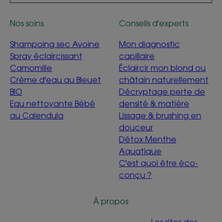
Nos soins
Conseils d'experts
Shampoing sec Avoine
Mon diagnostic
Spray éclaircissant
capillaire
Camomille
Éclaircir mon blond ou
Crème d'eau au Bleuet
châtain naturellement
BIO
Décryptage perte de
Eau nettoyante Bébé
densité & matière
au Calendula
Lissage & brushing en
douceur
Détox Menthe
Aquatique
C'est quoi être éco-
conçu ?
À propos