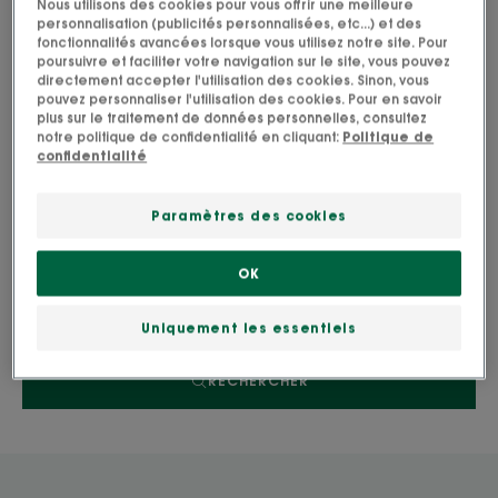
Nous utilisons des cookies pour vous offrir une meilleure
personnalisation (publicités personnalisées, etc...) et des
GRENADE
GRENADE
fonctionnalités avancées lorsque vous utilisez notre site. Pour
ÉCLAT COULEUR
ÉCLAT COULEUR Après-
poursuivre et faciliter votre navigation sur le site, vous pouvez
Shampoing raviveur et
shampoing raviveur et
directement accepter l'utilisation des cookies. Sinon, vous
prolongateur
prolongateur
pouvez personnaliser l'utilisation des cookies. Pour en savoir
plus sur le traitement de données personnelles, consultez
notre politique de confidentialité en cliquant:
Politique de
4.2
/
5
43
4.5
/
5
2
confidentialité
-
-
Paramètres des cookies
Recherche par problématique, gamme ou type
de produit
OK
Uniquement les essentiels
RECHERCHER