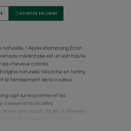
TE
ACHETER EN LIGNE
 naturelle, l’Après-shampoing Éclat
Grenade médicinale est un soin haute
 les cheveux colorés.
origine naturelle très riche en tanins,
t le ternissement de la couleur,
g agit sur les pointes et les
à resserrer les écailles.
colorés sont nourris, faciles à démêler
ation reste intense et éclatante.