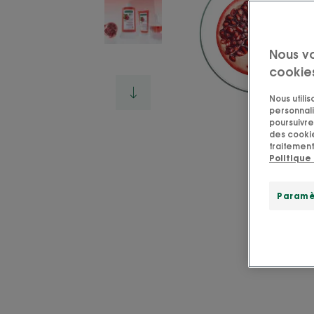
Nous v
cookie
Nous utili
personnali
poursuivre 
des cookie
traitement
Politique
Paramè