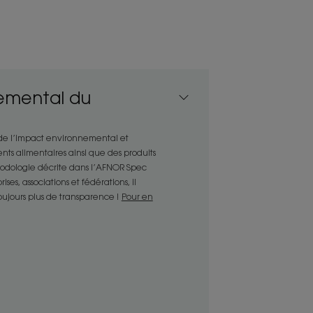
ns 31% de matières recyclées et
an*** et à 95% d'ingrédients d'origine
 allie plaisir fruité et efficacité en
emental du
olorés qui ne veulent pas perdre de
 de l’impact environnemental et
nts alimentaires ainsi que des produits
thodologie décrite dans l’AFNOR Spec
es, associations et fédérations, il
que et se rince facilement pour un
toujours plus de transparence !
Pour en
orés.
s cheveux pour leur redonner éclat,
 longévité de la couleur et améliore
ent après la 1re application**.