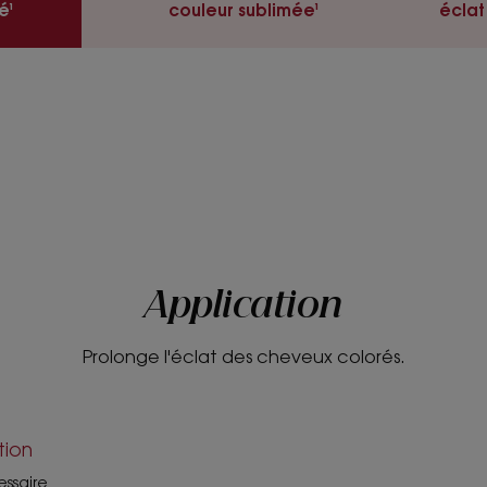
é¹
couleur sublimée¹
éclat
Application
Prolonge l'éclat des cheveux colorés.
tion
essaire