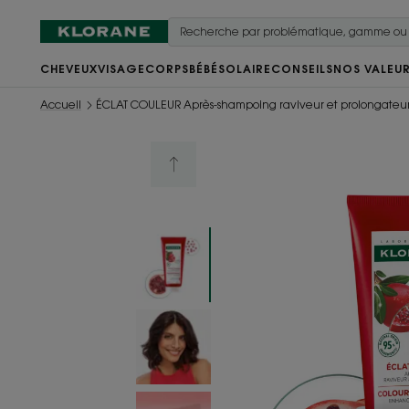
CHEVEUX
VISAGE
CORPS
BÉBÉ
SOLAIRE
CONSEILS
NOS VALEU
Accueil
ÉCLAT COULEUR Après-shampoing raviveur et prolongateu