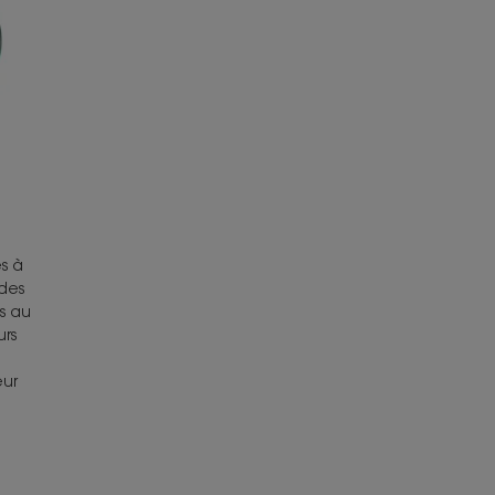
s à
des
s au
urs
eur