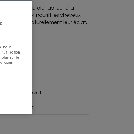
g raviveur et prolongateur à la
le démêle et nourrit les cheveux
prolongeant naturellement leur éclat.
x
e. Pour
'utilisation
 plus sur le
ué
Haute
cliquant:
Tolérance
e
, prolonge l'éclat.
sant, illuminant