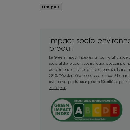
Avantages
Lire plus
Avec son emballage comportant au moi
entièrement recyclable, sa formule vég
naturelle, l’Après-Shampoing à la Grenade
un seul geste.
Impact socio-environn
Un soin sensoriel destiné aux cheveux c
produit
leur éclat.
Le Green Impact Index est un outil d’affichage
sociétal des produits cosmétiques, des compléme
Bénéfices
de bien-être et santé familiale, basé sur la mé
2215. Développé en collaboration par 21 entrepris
- Démêle : sa formule crémeuse s’appli
évalue vos produits sur plus de 50 critères pour 
démêlage en douceur des cheveux col
savoir plus
- Nourrit : l’Après-shampoing nourrit le
douceur et souplesse.
- Prolonge : sublimateur, il prolonge la
l’éclat des cheveux colorés immédiatem