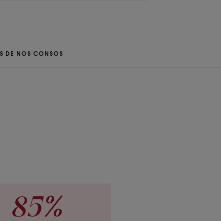
ENVIRONNEMENT
IS DE NOS CONSOS
ture
ile à appliquer.
u
ruits
85%