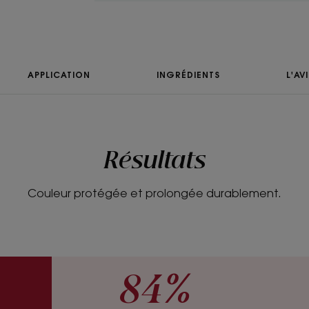
TEXTURE
Texture
APPLICATION
INGRÉDIENTS
L'AV
Baume
Avantage de la tex
Texture onctueuse fac
Résultats
Senteur du conten
Parfum gourmand de f
Couleur protégée et prolongée durablement.
*Selon test OCDE 301.
***Sans ingrédient d’origine animale.
**Score clinique éclat des cheveux, 31 femmes.
**Selon le test OCDE 301
84%