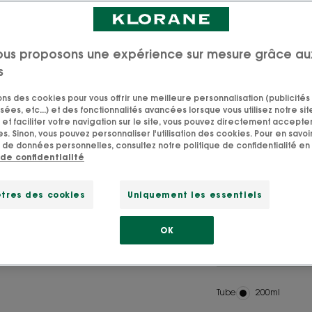
L’Après-shampoin
Grenade médicina
colorés tout en 
ous proposons une expérience sur mesure grâce au
s
sons des cookies pour vous offrir une meilleure personnalisation (publicités
sées, etc...) et des fonctionnalités avancées lorsque vous utilisez notre sit
et faciliter votre navigation sur le site, vous pouvez directement accepter l
s. Sinon, vous pouvez personnaliser l'utilisation des cookies. Pour en savoir
SVG 95%
Fabriq
 de données personnelles, consultez notre politique de confidentialité en 
d'ingrédients
en
 de confidentialité
d'origine
Franc
naturelle
tres des cookies
Uniquement les essentiels
Sublime la couleur
OK
Démêlant, nourris
Tube
Tube
200ml