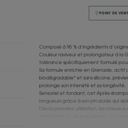
POINT DE VEN
Composé à 95 % d’ingrédients d’origine
Couleur raviveur et prolongateur à la 
tolérance spécifiquement formulé pour
Sa formule enrichie en Grenade, actif d'
biodégradable* et sans silicone, prévien
prolonge son intensité et sa longévité.
Sensoriel et fondant, cet Après-shampoin
longueurs grâce à son pH acide qui aide 
Dès la première utilisation, les cheveux 
et révèlent toute leur lumière. La color