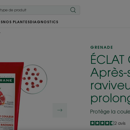
RS
NOS PLANTES
DIAGNOSTICS
r
GRENADE
CULTE
ÉCLAT
Après
raviveu
prolon
Protège la coul
4.5
/
5
2
avis
-