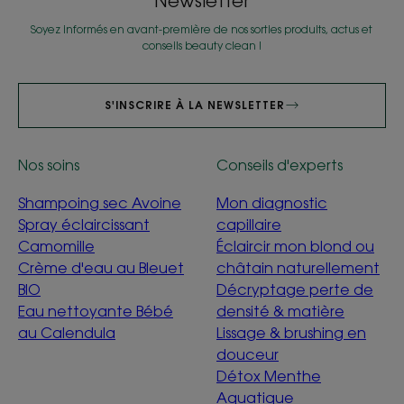
Newsletter
Soyez informés en avant-première de nos sorties produits, actus et
conseils beauty clean !
S'INSCRIRE À LA NEWSLETTER
Nos soins
Conseils d'experts
Shampoing sec Avoine
Mon diagnostic
Spray éclaircissant
capillaire
Camomille
Éclaircir mon blond ou
Crème d'eau au Bleuet
châtain naturellement
BIO
Décryptage perte de
Eau nettoyante Bébé
densité & matière
au Calendula
Lissage & brushing en
douceur
Détox Menthe
Aquatique