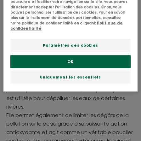
poursuivre et faciliter votre navigation sur le site, vous pouvez
directement accepter l'utilisation des cookies. Sinon, vous
pouvez personnaliser l'utilisation des cookies. Pour en savoir
plus sur le traitement de données personnelles, consultez
notre politique de confidentialité en cliquant:
Politique de
confidentialité
L’action dépolluante de la
Paramètres des cookies
menthe aquatique
OK
La menthe aquatique est l’actif dépolluant par
Uniquement les essentiels
excellence ! Elle détient des vertus incroyables
pour capter les métaux lourds, à tel point qu’elle
est utilisée pour dépolluer les eaux de certaines
rivières.
Elle permet également de limiter les dégâts de la
pollution sur la peau grâce à sa puissante action
antioxydante et agit comme un véritable bouclier
contre toutes les agressions extérieures. Fascinant