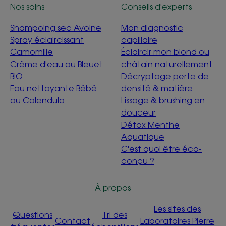
Nos soins
Conseils d'experts
Shampoing sec Avoine
Mon diagnostic
Spray éclaircissant
capillaire
Camomille
Éclaircir mon blond ou
Crème d'eau au Bleuet
châtain naturellement
BIO
Décryptage perte de
Eau nettoyante Bébé
densité & matière
au Calendula
Lissage & brushing en
douceur
Détox Menthe
Aquatique
C'est quoi être éco-
conçu ?
À propos
Les sites des
Questions
Tri des
Contact
Laboratoires Pierre