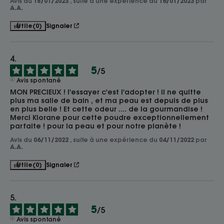
Avis du
18/01/2023
, suite à une expérience du
16/01/2023
par
A.A.
Utile
(0)
Signaler
5
/
5
Avis spontané
MON PRECIEUX ! l'essayer c'est l'adopter ! il ne quitte 
plus ma salle de bain , et ma peau est depuis de plus 
en plus belle ! Et cette odeur .... de la gourmandise ! 
Merci Klorane pour cette poudre exceptionnellement 
parfaite ! pour la peau et pour notre planète !
Avis du
06/11/2022
, suite à une expérience du
04/11/2022
par
A.A.
Utile
(0)
Signaler
5
/
5
Avis spontané