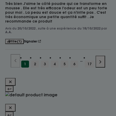
Très bien J'aime le côté poudre qui ce transforme en 
mousse . Elle est très efficace l'odeur est un peu forte 
pour moi . La peau est douce et ça n'irrite pas . C'est 
très économique une petite quantité suffit . Je 
recommande ce produit
Avis du
20/10/2022
, suite à une expérience du
18/10/2022
par
A.A.
Utile
(1)
Signaler
1
2
3
4
5
6
17