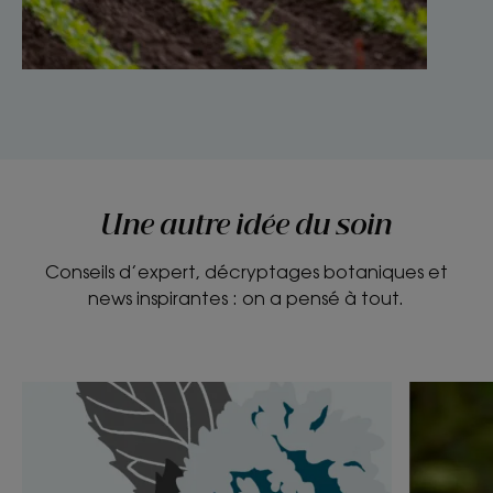
Une autre idée du soin
Conseils d’expert, décryptages botaniques et
news inspirantes : on a pensé à tout.
Découvrir
Découvri
Menthe
Toi,
aquatique,
toi
le
mon