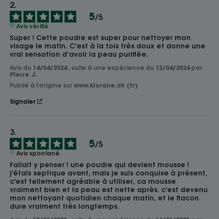
5
/
5
Avis vérifié
Super ! Cette poudre est super pour nettoyer mon 
visage le matin. C’est à la fois très doux et donne une 
vrai sensation d’avoir la peau purifiée.
Avis du
14/04/2024
, suite à une expérience du
12/04/2024
par
Pierre J.
Publié à l'origine sur
www.klorane.ch (fr)
Signaler
5
/
5
Avis spontané
Fallait y penser ! une poudre qui devient mousse ! 
j'étais septique avant, mais je suis conquise à présent, 
c'est tellement agréable à utiliser, ca mousse 
vraiment bien et la peau est nette après. c'est devenu 
mon nettoyant quotidien chaque matin, et le flacon 
dure vraiment très longtemps.