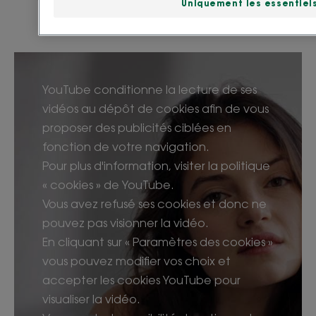
Uniquement les essentiel
d'origine naturelle pour purifier la peau.
YouTube conditionne la lecture de ses
vidéos au dépôt de cookies afin de vous
proposer des publicités ciblées en
fonction de votre navigation.
Pour plus d'information, visiter la politique
« cookies » de YouTube.
Vous avez refusé ses cookies et donc ne
pouvez pas visionner la vidéo.
En cliquant sur « Paramètres des cookies »
vous pouvez modifier vos choix et
accepter les cookies YouTube pour
visualiser la vidéo.