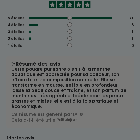
5
étoiles
71
4
étoiles
8
3
étoiles
1
2
étoiles
1
1
étoile
0
Résumé des avis
Cette poudre purifiante 3 en 1 à la menthe
aquatique est appréciée pour sa douceur, son
efficacité et sa composition naturelle. Elle se
transforme en mousse, nettoie en profondeur,
laisse la peau douce et fraîche, et son parfum de
menthe est très agréable. Idéale pour les peaux
grasses et mixtes, elle est à la fois pratique et
économique.
Ce résumé est généré par IA
Cela a-t-il été utile ?
Oui
Non
Trier les avis