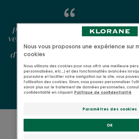
Texture
Pour un effet plus "gommant" :
Poudre
verser plus de poudre au creux de
Avantage de la texture
Nous vous proposons une expérience sur 
la main en y ajoutant moins
Une poudre qui se transforme en mousse légère au
cookies
d'eau, pour sentir davantage les
contact de l’eau.
grains sur la peau. Le faire
Nous utilisons des cookies pour vous offrir une meilleure pers
ponctuellement pour ne pas
personnalisées, etc...) et des fonctionnalités avancées lorsque
Senteur du contenu
poursuivre et faciliter votre navigation sur le site, vous pou
sursolliciter la peau. Rincer
Menthe
l'utilisation des cookies. Sinon, vous pouvez personnaliser l'ut
abondamment.
savoir plus sur le traitement de données personnelles, consul
confidentialité en cliquant:
Politique de confidentialité
*Analyse de cycle de vie de la Poudre Purifiante 3 en 1 — réalisée par
une société spécialisée indépendante Duranconsult — Juin 2020.
Paramètres des cookies
Application
OK
Une poudre nettoyante à 96% d'ingrédient