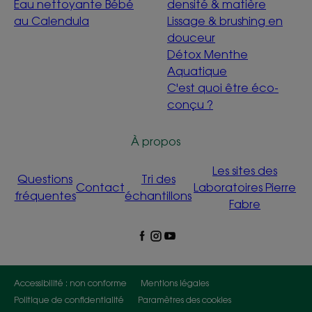
Eau nettoyante Bébé
densité & matière
au Calendula
Lissage & brushing en
douceur
Détox Menthe
Aquatique
C'est quoi être éco-
conçu ?
À propos
Les sites des
Questions
Tri des
Contact
Laboratoires Pierre
fréquentes
échantillons
Fabre
Accessibilité : non conforme
Mentions légales
Politique de confidentialité
Paramètres des cookies