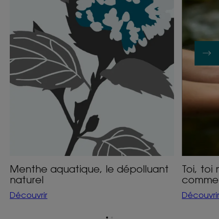
dépolluant
tout
naturel
mon
eau,
commen
te
protéger
?
Menthe aquatique, le dépolluant
Toi, to
naturel
commen
Découvrir
Découvri