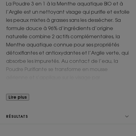
La Poudre 3 en 1 à la Menthe aquatique BIO et à
l’Argile est un nettoyant visage qui purifie et exfolie
les peaux mixtes à grasses sans les dessécher. Sa
formule douce à 96% d’ingrédients d’origine
naturelle combine 2 actifs complémentaires, la
Menthe aquatique connue pour ses propriétés
détoxifiantes et antioxydantes et l’Argile verte, qui
absorbe les impuretés. Au contact de l’eau, la
Poudre Purifiante se transforme en mousse
aérienne et s’applique sur le visage par
mouvements circulaires. Une fois rincée, elle laisse
la peau douce et débarrassée de toutes les
Lire plus
impuretés.
RÉSULTATS
Avantages
Flacon 100% en plastique recyclé et recyclable. La