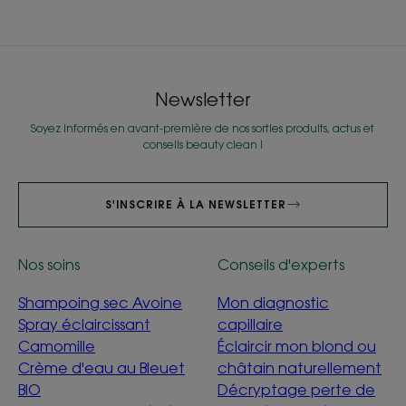
Aller
Aller
à
à
l'item
l'item
1
2
Newsletter
Soyez informés en avant-première de nos sorties produits, actus et
conseils beauty clean !
S'INSCRIRE À LA NEWSLETTER
Nos soins
Conseils d'experts
Shampoing sec Avoine
Mon diagnostic
Spray éclaircissant
capillaire
Camomille
Éclaircir mon blond ou
Crème d'eau au Bleuet
châtain naturellement
BIO
Décryptage perte de