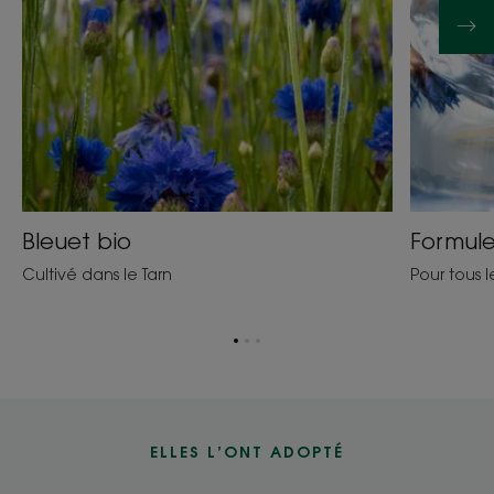
Bleuet bio
Formule
Cultivé dans le Tarn
Pour tous 
Aller
Aller
Aller
à
à
à
l'item
l'item
l'item
1
2
3
ELLES L’ONT ADOPTÉ