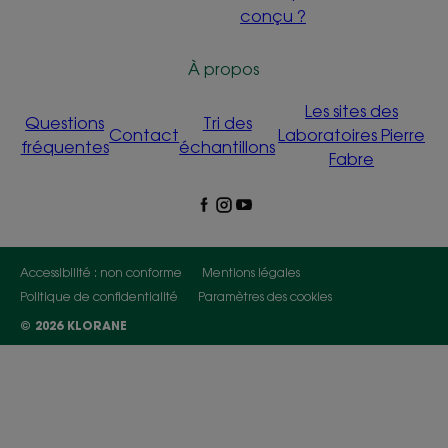
conçu ?
À propos
Les sites des
Questions
Tri des
Contact
Laboratoires Pierre
fréquentes
échantillons
Fabre
Accessibilité : non conforme
Mentions légales
Politique de confidentialité
Paramètres des cookies
© 2026 KLORANE