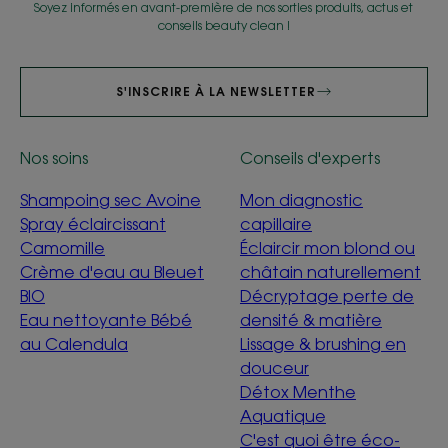
Soyez informés en avant-première de nos sorties produits, actus et
conseils beauty clean !
S'INSCRIRE À LA NEWSLETTER
Nos soins
Conseils d'experts
Shampoing sec Avoine
Mon diagnostic
Spray éclaircissant
capillaire
Camomille
Éclaircir mon blond ou
Crème d'eau au Bleuet
châtain naturellement
BIO
Décryptage perte de
Eau nettoyante Bébé
densité & matière
au Calendula
Lissage & brushing en
douceur
Détox Menthe
Aquatique
C'est quoi être éco-