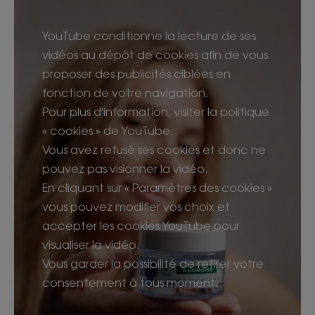
YouTube conditionne la lecture de ses
vidéos au dépôt de cookies afin de vous
proposer des publicités ciblées en
fonction de votre navigation.
Pour plus d'information, visiter la politique
« cookies » de YouTube.
Vous avez refusé ses cookies et donc ne
pouvez pas visionner la vidéo.
En cliquant sur « Paramètres des cookies »
vous pouvez modifier vos choix et
accepter les cookies YouTube pour
visualiser la vidéo.
Vous garder la possibilité de retirer votre
consentement à tous moment.