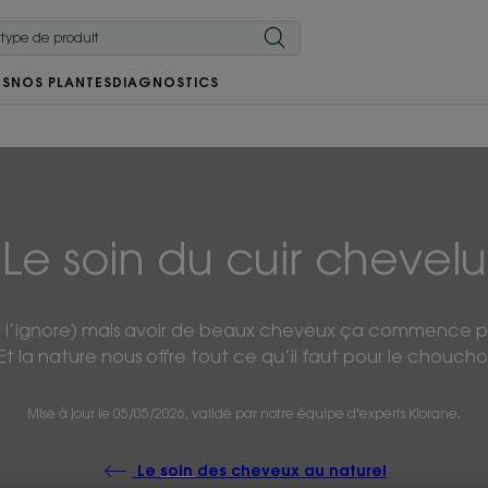
RS
NOS PLANTES
DIAGNOSTICS
Le soin du cuir chevelu
n l’ignore) mais avoir de beaux cheveux ça commence p
 Et la nature nous offre tout ce qu’il faut pour le choucho
Mise à jour le
05/05/2026
, validé par
notre équipe d'experts Klorane
.
Le soin des cheveux au naturel