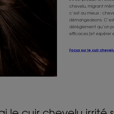
chevelu, migrant même 
c’est au mieux : cheveu
démangeaisons. C’est
dérèglement qu’on pe
efficaces (et espérer 
Focus sur le cuir chevel
ai le cuir chevelu irrité si