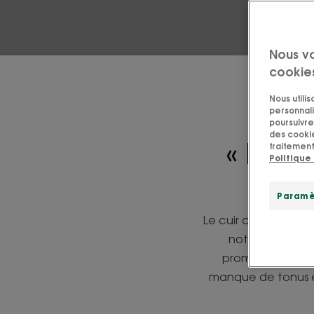
Nous v
cookie
Nous utili
personnali
poursuivre 
des cookie
« Le c
traitement
Politique
Paramè
Le cuir chevelu, c’e
notre visage ou 
promesse de chev
manque de tonus et