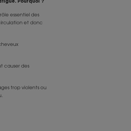
atigue. Pourquoi ?
ôle essentiel des
irculation et donc
s cheveux
ut causer des
ges trop violents ou
u.
…