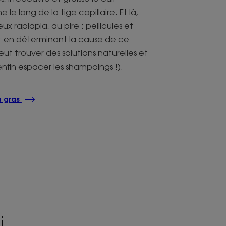
le long de la tige capillaire. Et là,
x raplapla, au pire : pellicules et
 en déterminant la cause de ce
ut trouver des solutions naturelles et
enfin espacer les shampoings !).
u gras
...