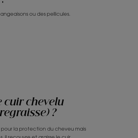
mangeaisons ou des pellicules.
 cuir chevelu
 regraisse) ?
l pour la protection du cheveu mais
s, il recouvre et graisse le cuir