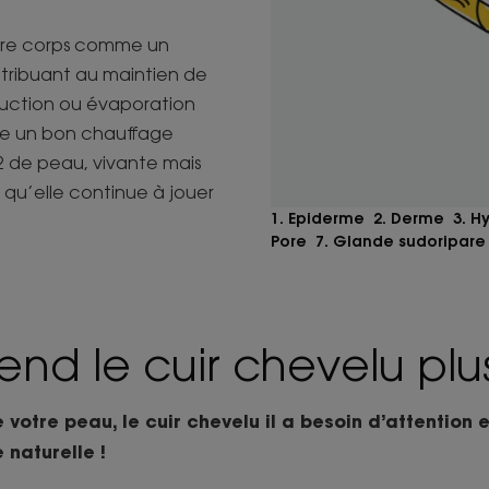
notre corps comme un
tribuant au maintien de
duction ou évaporation
mme un bon chauffage
m2 de peau, vivante mais
r qu’elle continue à jouer
1. Epiderme 2. Derme 3. H
Pore 7. Glande sudoripare 
end le cuir chevelu plus
otre peau, le cuir chevelu il a besoin d’attention et
 naturelle !