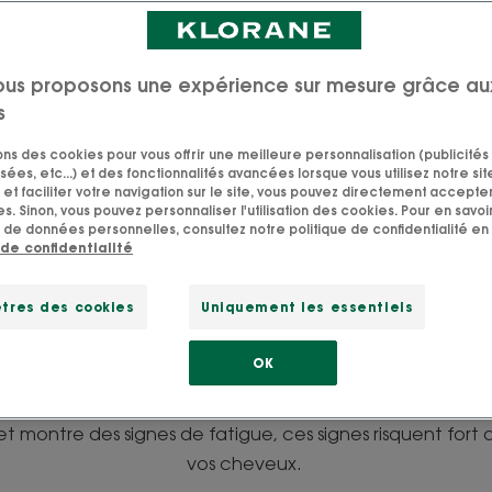
ous proposons une expérience sur mesure grâce au
s
sons des cookies pour vous offrir une meilleure personnalisation (publicités
sées, etc...) et des fonctionnalités avancées lorsque vous utilisez notre sit
et faciliter votre navigation sur le site, vous pouvez directement accepter l
s. Sinon, vous pouvez personnaliser l'utilisation des cookies. Pour en savoir
uir chevelu c’est de la p
 de données personnelles, consultez notre politique de confidentialité en 
 de confidentialité
faut en prendre soin »
tres des cookies
Uniquement les essentiels
st de la peau, sur la tête. Il a besoin des mêmes soins q
OK
notre corps, mais il a aussi ses propres besoins. Un cuir ch
eux forts, brillants et en bonne santé. Au contraire, si v
 montre des signes de fatigue, ces signes risquent fort d
vos cheveux.