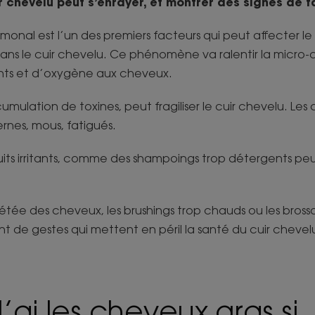
 chevelu peut s’enrayer, et montrer des signes de f
nal est l’un des premiers facteurs qui peut affecter le r
ns le cuir chevelu. Ce phénomène va ralentir la micro-c
ents et d’oxygène aux cheveux.
ccumulation de toxines, peut fragiliser le cuir chevelu. Le
ernes, mous, fatigués.
duits irritants, comme des shampoings trop détergents pe
tée des cheveux, les brushings trop chauds ou les brossa
t de gestes qui mettent en péril la santé du cuir chevel
J’ai les cheveux gras si