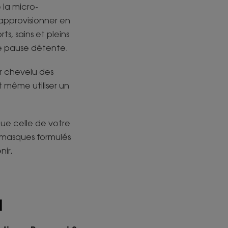
 la micro-
 approvisionner en
s, sains et pleins
te pause détente.
r chevelu des
t même utiliser un
que celle de votre
s masques formulés
nir.
u