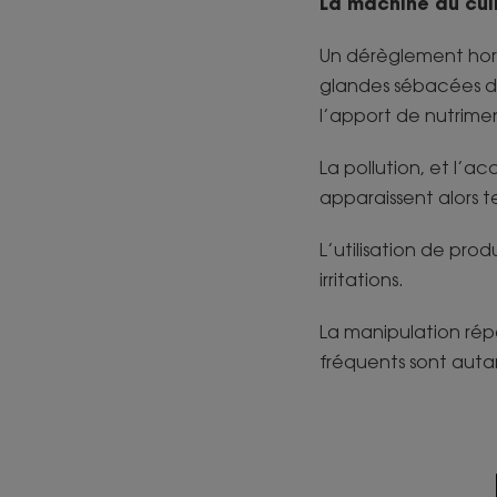
La
machine du cuir
Un dérèglement hormo
glandes sébacées da
l’apport de nutrim
La pollution, et l’a
apparaissent alors t
L’utilisation de pro
irritations.
La manipulation répé
fréquents sont autan