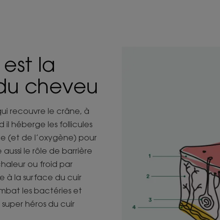
est la
 du cheveu
qui recouvre le crâne, à
il héberge les follicules
gie (et de l’oxygène) pour
aussi le rôle de barrière
haleur ou froid par
e à la surface du cuir
mbat les bactéries et
e super héros du cuir