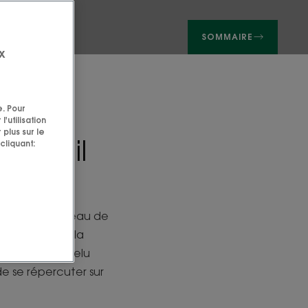
SOMMAIRE
x
e. Pour
'utilisation
 plus sur le
eau, il
cliquant:
ue ceux de la peau de
evelu sain est la
otre cuir chevelu
e se répercuter sur