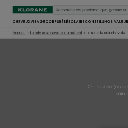
CHEVEUX
VISAGE
CORPS
BÉBÉ
SOLAIRE
CONSEILS
NOS VALEU
Accueil
Le soin des cheveux au naturel
Le soin du cuir chevelu
On l’oublie (ou o
sain.