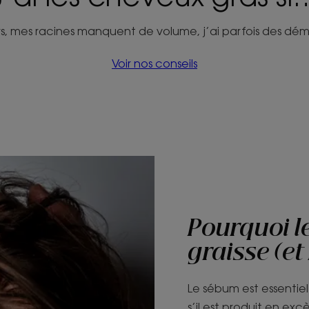
jours, mes racines manquent de volume, j’ai parfois des dé
Voir nos conseils
Pourquoi le
graisse (et
Le sébum est essentie
s’il est produit en excè