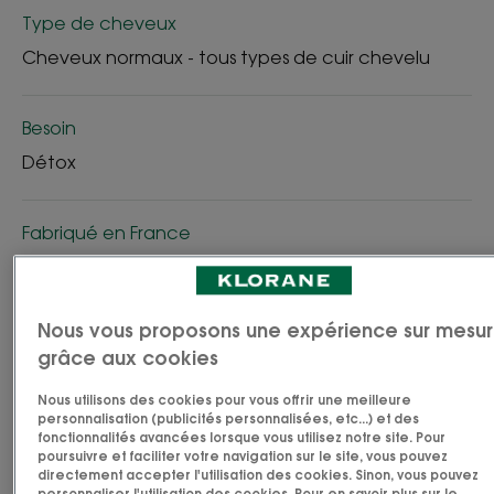
Type de cheveux
Cheveux normaux - tous types de cuir chevelu
Besoin
Détox
Fabriqué en France
Véritable détoxifiant capillaire, le Shampoing Détox
rafraichissant et anti-pollution à la Menthe
Nous vous proposons une expérience sur mesu
Aquatique Bio est infusé de Mentha aquatica L.,
grâce aux cookies
actif connu pour sa forte concentration en
antioxydants. Idéal pour les citadins, ce shampoing
Nous utilisons des cookies pour vous offrir une meilleure
personnalisation (publicités personnalisées, etc...) et des
va nettoyer intensément le cuir chevelu et les
fonctionnalités avancées lorsque vous utilisez notre site. Pour
poursuivre et faciliter votre navigation sur le site, vous pouvez
cheveux exposés quotidiennement à la pollution.
directement accepter l'utilisation des cookies. Sinon, vous pouvez
Sa formule biodégradable* à base lavante douce
personnaliser l'utilisation des cookies. Pour en savoir plus sur le