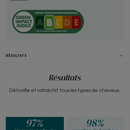
moins visibles, sans perturber l’équilibre du cuir
chevelu.
- Rafraîchissant : il procure une véritable sensation
de fraîcheur** qui revigore intensément et libère le
cuir chevelu.
RÉSULTATS
TEXTURE
ENVIRONNEMENT
Résultats
Texture
Détoxifie et rafraichit tous les types de cheveux.
Gel
Avantage de la texture
Texture transparente, légère et fraiche.
97%
98%
Senteur du contenu