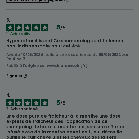
5
/
5
Avis vérifié
Hyper rafraîchissant Ce shampooing sent tellement 
bon, indispensable pour cet été !!
Avis du
10/05/2024
, suite à une expérience du
08/05/2024
par
Pauline Z.
Publié à l'origine sur
www.klorane.ch (fr)
Signaler
5
/
5
Avis spontané
une dose pure de fraicheur à la menthe une dose 
express de fraicheur des l'application de ce 
shampoing détox a la menthe bio, son secret? être 
infusé avec de la mentha aquatica L, qui détoxifie, 
purifie le cuir chevelu et les cheveux des la 1ere 