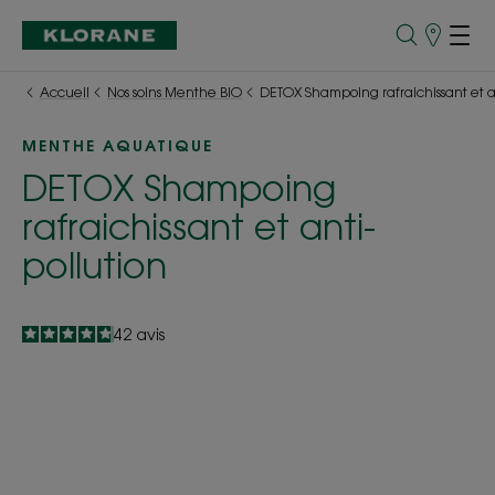
Points
de
Vente
Accueil
Nos soins Menthe BIO
DETOX Shampoing rafraichissant et an
MENTHE AQUATIQUE
DETOX Shampoing
rafraichissant et anti-
pollution
4.8
/
5
42
avis
-