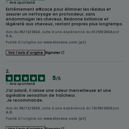
Avis spontané
Extrêmement efficace pour éliminer les résidus et 
assurer un nettoyage en profondeur, sans 
endommager les cheveux. Redonne brillance et 
légèreté aux cheveux, restant propres plus longtemps.
Avis du
05/12/2024
, suite à une expérience du
01/09/2024
par
S.A.
Publié à l'origine sur
www.klorane.com (pt)
Signaler
Voir l’avis d’origine
5
/
5
Avis spontané
J'ai adoré, il laisse une odeur merveilleuse et une 
agréable sensation de fraîcheur.

 Je recommande.
Avis du
05/12/2024
, suite à une expérience du
10/08/2024
par
A.R.
Publié à l'origine sur
www.klorane.com (pt)
Signaler
Voir l’avis d’origine