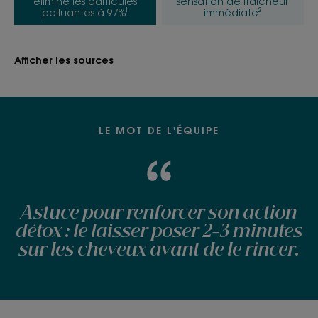
élimine les particules
sensation de fraicheur
polluantes à 97%¹
immédiate²
Menthe froissée
*Formule biodégradable selon test OCDE 301.
*Élimine les particules polluantes à 97%, étude sur mèches évaluant
Afficher les sources
l’effet nettoyant du shampoing vis-à-vis de particules modélisant la
pollution atmosphérique.
**Sensation de fraîcheur immédiate: 94% de satisfaction, test d’usage
consommateurs, 85 sujets après 1 application.
** selon test OCDE 301
LE MOT DE L'ÉQUIPE
Astuce pour renforcer son action
détox : le laisser poser 2-3 minutes
sur les cheveux avant de le rincer.