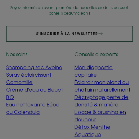
Soyez informés en avant-première de nos sorties produits, actus et
conseils beauty clean !
S'INSCRIRE À LA NEWSLETTER
Nos soins
Conseils d'experts
Shampoing sec Avoine
Mon diagnostic
Spray éclaircissant
capillaire
Camomille
Éclaircir mon blond ou
Crème d'eau au Bleuet
châtain naturellement
BIO
Décryptage perte de
Eau nettoyante Bébé
densité & matière
au Calendula
Lissage & brushing en
douceur
Détox Menthe
Aquatique