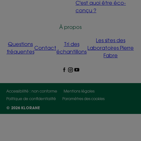
C'est quoi être éco-
conçu ?
À propos
Les sites des
Questions
Tri des
Contact
Laboratoires Pierre
fréquentes
échantillons
Fabre
Accessibilité : non conforme
Mentions légales
Politique de confidentialité
Paramètres des cookies
© 2026 KLORANE