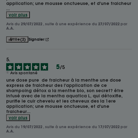
application; une mousse onctueuse, et d'une fraicheur 
...
voir plus
Avis du
29/07/2022
, suite à une expérience du
27/07/2022
par
A.A.
Utile
(2)
Signaler
5
/
5
Avis spontané
une dose pure  de fraicheur à la menthe une dose 
express de fraicheur des l'application de ce 
shampoing détox a la menthe bio, son secret? être 
infusé avec de la mentha aquatica L, qui détoxifie, 
purifie le cuir chevelu et les cheveux des la 1ere 
application; une mousse onctueuse, et d'une 
fraicheur
...
voir plus
Avis du
19/07/2022
, suite à une expérience du
17/07/2022
par
A.A.