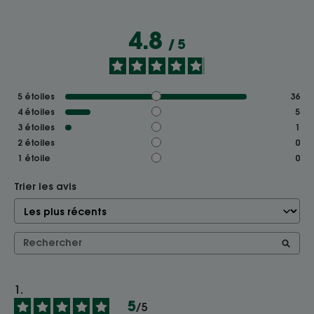
4.8
/
5
5
étoiles
36
4
étoiles
5
3
étoiles
1
2
étoiles
0
1
étoile
0
Trier les avis
5
/
5