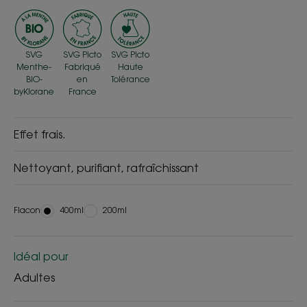
SVG
SVG Picto
SVG Picto
Menthe-
Fabriqué
Haute
BIO-
en
Tolérance
byKlorane
France
Effet frais.
Nettoyant, purifiant, rafraîchissant
Flacon
Flacon
400ml
Flacon
200ml
Idéal pour
Adultes