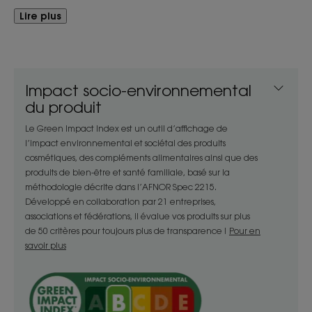
Avantages
Lire plus
Le Gel douche au parfum Sève de Bambou
dépose un léger film protecteur sur la peau pour
préserver durablement son hydratation.
Impact socio-environnemental
du produit
Bénéfices
Le Green Impact Index est un outil d’affichage de
- Lave : sa base lavante douce forme une mousse
l’impact environnemental et sociétal des produits
cosmétiques, des compléments alimentaires ainsi que des
légère et nettoie délicatement*** la peau.
produits de bien-être et santé familiale, basé sur la
- Respecte : en respectant l’équilibre cutané de
méthodologie décrite dans l’AFNOR Spec 2215.
tous les types de peaux, il lave sans dessécher.
Développé en collaboration par 21 entreprises,
- Apaise : son parfum Sève de Bambou renferme
associations et fédérations, il évalue vos produits sur plus
des notes ressourçantes d’eau de bambou, lotus
de 50 critères pour toujours plus de transparence !
Pour en
et criste marine, pour un vrai moment relaxant.
savoir plus
TEXTURE
ENVIRONNEMENT