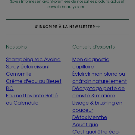
Soyez informés en avant-première de nos sorties produits, actus et
conseils beauty clean !
S'INSCRIRE À LA NEWSLETTER
Nos soins
Conseils d'experts
Shampoing sec Avoine
Mon diagnostic
Spray éclaircissant
capillaire
Camomille
Éclaircir mon blond ou
Crème d'eau au Bleuet
châtain naturellement
BIO
Décryptage perte de
Eau nettoyante Bébé
densité & matière
au Calendula
Lissage & brushing en
douceur
Détox Menthe
Aquatique
C'est quoi être éco-