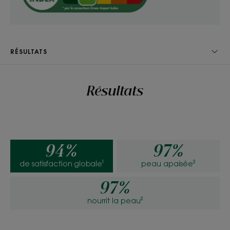
Texture
RÉSULTATS
Gel
Avantage de la texture
Résultats
Texture gel ultra fraiche qui nettoie et laisse la peau
apaisée.
Senteur du contenu
Parfum ressourçant aux notes d’eau de bambou, de lotus
94%
97%
et de criste marine.
de satisfaction globale¹
peau apaisée²
*Selon la norme OCDE301B.
**Sans ingrédients d’origine animale.
97%
***Nettoie délicatement : 92 % de satisfaction — test de satisfaction sur
87 personnes pendant 10 jours.
nourrit la peau²
*Selon la norme OCDE301B.