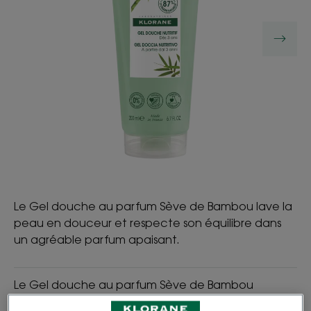
Le Gel douche au parfum Sève de Bambou lave la
peau en douceur et respecte son équilibre dans
un agréable parfum apaisant.
Le Gel douche au parfum Sève de Bambou
dépose un léger film protecteur sur la peau pour