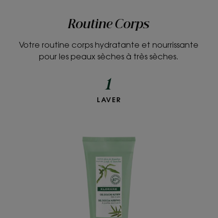
Routine Corps
Votre routine corps hydratante et nourrissante
pour les peaux sèches à très sèches.
1
LAVER
Gel
douche
au
parfum
Sève
de
Bambou