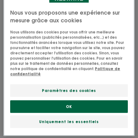
préserver durablement son hydratation.
Nous vous proposons une expérience sur
Nettoyant, hydratant, ressourçant
mesure grâce aux cookies
Nous utilisons des cookies pour vous offrir une meilleure
Tube
Tube
200ml
personnalisation (publicités personnalisées, etc...) et des
fonctionnalités avancées lorsque vous utilisez notre site. Pour
poursuivre et faciliter votre navigation sur le site, vous pouvez
directement accepter l'utilisation des cookies. Sinon, vous
Idéal pour
pouvez personnaliser l'utilisation des cookies. Pour en savoir
plus sur le traitement de données personnelles, consultez
Famille
notre politique de confidentialité en cliquant:
Politique de
confidentialité
Âge
Paramètres des cookies
À partir de 3 an(s)
OK
Type de peau
Uniquement les essentiels
Peau normale - tous types de peau