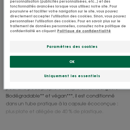
personnalisation (publicités personnalisées, etc...) et des
fonctionnalités avancées lorsque vous utilisez notre site. Pour
Besoin
poursuivre et faciliter votre navigation sur le site, vous pouvez
directement accepter l'utilisation des cookies. Sinon, vous pouvez
Hydratation - hygiène
personnaliser l'utilisation des cookies. Pour en savoir plus sur le
traitement de données personnelles, consultez notre politique de
confidentialité en cliquant:
Politique de confidentialité
Fabriqué en France
Paramètres des cookies
Doux, sans sulfate et sans savon, le Gel douche au
parfum Eau de Tiaré est spécialement formulé
OK
pour nettoyer délicatement tous les types de
peaux sans dessécher. Sous la douche, sa texture
Uniquement les essentiels
gel dégage un parfum ressourçant d’Eau de Tiaré,
pour une peau propre et souple en un seul geste.
Biodégradable** et végan***, il est conditionné
dans un tube pratique à la capsule écoconçue :
plus plate et allégée de 40 % de plastique.
Avantages