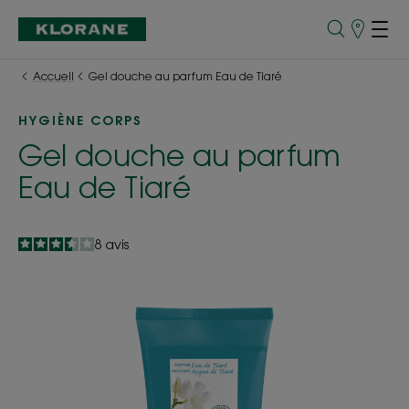
Points
de
Vente
Accueil
Gel douche au parfum Eau de Tiaré
HYGIÈNE CORPS
Gel douche au parfum
Eau de Tiaré
3.5
/
5
8
avis
-