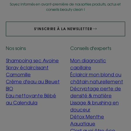
Soyez informés en avant-première de nos sorties produits, actus et
conseils beauty clean !
S'INSCRIRE À LA NEWSLETTER
Nos soins
Conseils d'experts
Shampoing sec Avoine
Mon diagnostic
Spray éclaircissant
capillaire
Camomille
Éclaircir mon blond ou
Crème d'eau au Bleuet
châtain naturellement
BIO
Décryptage perte de
Eau nettoyante Bébé
densité & matière
au Calendula
Lissage & brushing en
douceur
Détox Menthe
Aquatique
C'est quoi être éco-