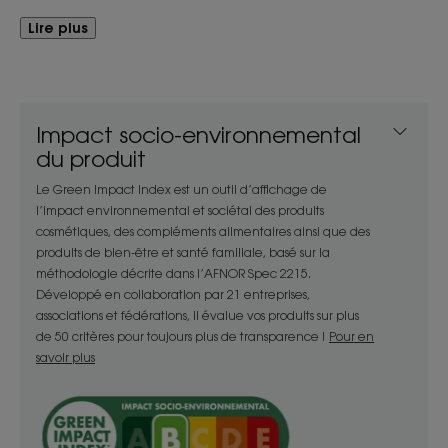
Lire plus
Le Gel douche au parfum Eau de Tiaré dépose un
léger film protecteur sur la peau pour préserver
durablement son hydratation.
Impact socio-environnemental
Bénéfices
du produit
- Lave : sa base lavante douce forme une mousse
Le Green Impact Index est un outil d’affichage de
légère et nettoie délicatement**** la peau.
l’impact environnemental et sociétal des produits
- Respecte : en respectant l’équilibre cutané de
cosmétiques, des compléments alimentaires ainsi que des
produits de bien-être et santé familiale, basé sur la
tous les types de peaux, il lave sans dessécher.
méthodologie décrite dans l’AFNOR Spec 2215.
- Ressource : son parfum Eau de Tiaré renferme des
Développé en collaboration par 21 entreprises,
notes ressourçantes de fleur de tiaré, sable chaud
associations et fédérations, il évalue vos produits sur plus
et mandarine, pour un vrai moment d’évasion.
de 50 critères pour toujours plus de transparence !
Pour en
savoir plus
TEXTURE
ENVIRONNEMENT