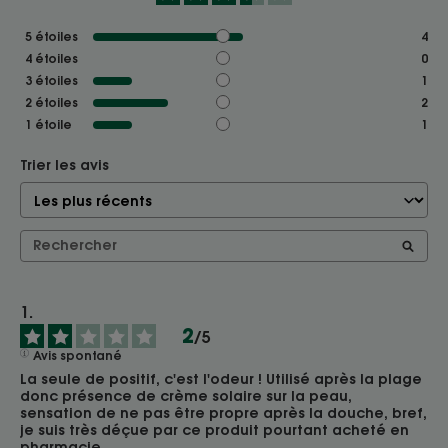
5
étoiles
4
4
étoiles
0
3
étoiles
1
2
étoiles
2
1
étoile
1
Trier les avis
2
/
5
Avis spontané
La seule de positif, c'est l'odeur ! Utilisé après la plage 
donc présence de crème solaire sur la peau, 
sensation de ne pas être propre après la douche, bref, 
je suis très déçue par ce produit pourtant acheté en 
pharmacie