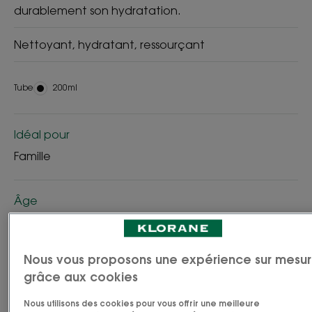
durablement son hydratation.
Nettoyant, hydratant, ressourçant
Tube
Tube
200ml
Idéal pour
Famille
Âge
À partir de 3 an(s)
Nous vous proposons une expérience sur mesu
Type de peau
grâce aux cookies
Peau normale - tous types de peau
Nous utilisons des cookies pour vous offrir une meilleure