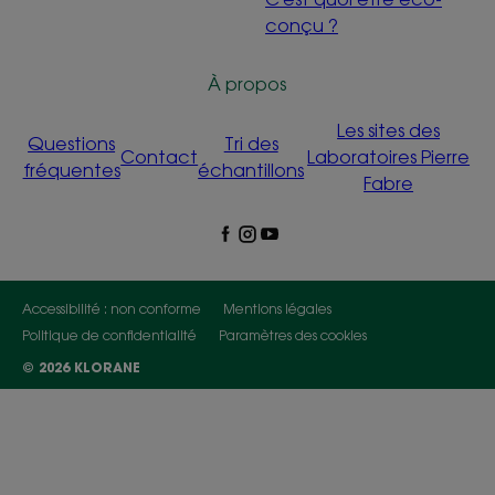
conçu ?
À propos
Les sites des
Questions
Tri des
Contact
Laboratoires Pierre
fréquentes
échantillons
Fabre
Accessibilité : non conforme
Mentions légales
Politique de confidentialité
Paramètres des cookies
© 2026 KLORANE