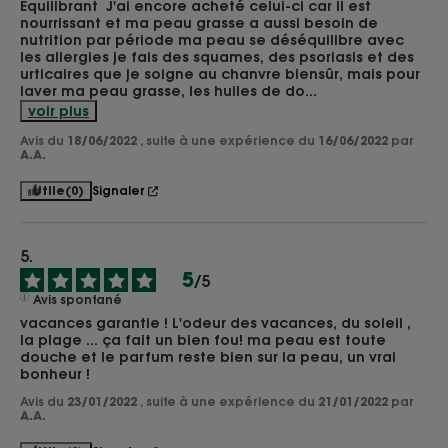
Équilibrant  J'ai encore acheté celui-ci car il est 
nourrissant et ma peau grasse a aussi besoin de 
nutrition par période ma peau se déséquilibre avec 
les allergies je fais des squames, des psoriasis et des 
urticaires que je soigne au chanvre biensûr, mais pour 
laver ma peau grasse, les huiles de do
...
voir plus
Avis du
18/06/2022
, suite à une expérience du
16/06/2022
par
A.A.
Utile
(0)
Signaler
5
/
5
Avis spontané
vacances garantie ! L'odeur des vacances, du soleil , 
la plage ... ça fait un bien fou! ma peau est toute 
douche et le parfum reste bien sur la peau, un vrai 
bonheur !
Avis du
23/01/2022
, suite à une expérience du
21/01/2022
par
A.A.