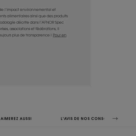
 de l’impact environnemental et
nts alimentaires ainsi que des produits
thodologie décrite dans l’AFNOR Spec
es, associations et fédérations, il
ENVIRONNEMENT
toujours plus de transparence !
Pour en
ture
he qui nettoie et laisse la
u
AIMEREZ AUSSI
L'AVIS DE NOS CONSOS
test de cornéométrie sur 16 personnes.
de satisfaction sur 90 personnes pendant 10 jours.