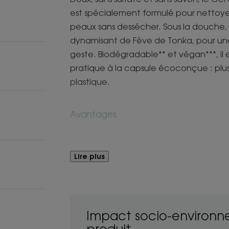
est spécialement formulé pour nettoye
peaux sans dessécher. Sous la douche,
dynamisant de Fève de Tonka, pour une
geste. Biodégradable** et végan***, il
pratique à la capsule écoconçue : plus
plastique.
Avantages
Le Gel douche au parfum Ecorce de Cè
sur la peau pour préserver durablement
Lire plus
Bénéfices
- Lave : sa base lavante douce forme 
délicatement**** la peau.
Impact socio-environn
- Respecte : en respectant l’équilibre 