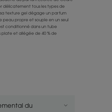
r délicatement tous les types de
 sa texture gel dégage un parfum
 peau propre et souple en un seul
 est conditionné dans un tube
 plate et allégée de 40 % de
dre dépose un léger film protecteur
 son hydratation.
une mousse légère et nettoie
emental du
cutané de tous les types de peaux, il