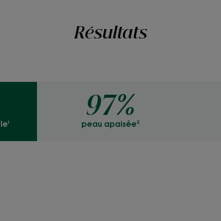
**Selon la norme OCDE301B.
Résultats
97%
le¹
peau apaisée²