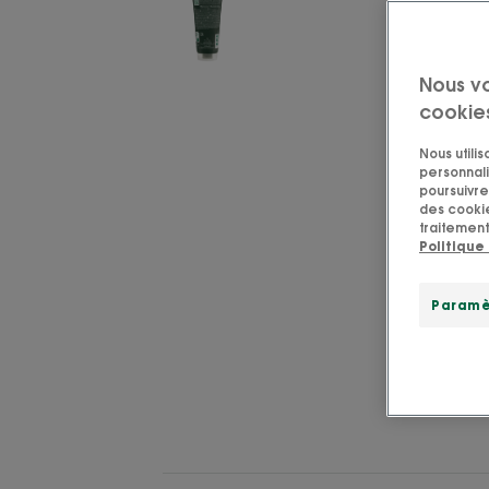
Nous v
cookie
Nous utili
personnali
poursuivre 
des cookie
traitement
Politique
Paramè