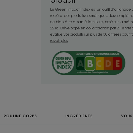
produit
lave sans dessécher.
- Dynamise : parfum Ecorce de Cèdre.
Le Green Impact Index est un outil d’affichage
sociétal des produits cosmétiques, des compléme
de bien-être et santé familiale, basé sur la mé
2215. Développé en collaboration par 21 entrepris
TEXTURE
évalue vos produits sur plus de 50 critères pour 
savoir plus
Texture
Gel
Avantage de la tex
Texture gel ultra fraic
peau apaisée.
Senteur du conten
Ecorce de Cèdre
ROUTINE CORPS
INGRÉDIENTS
VOUS 
*Peau hydratée durablement : +24 % après 21 jours - 
**Selon la norme OCDE301B.
***Sans ingrédients d'origine animale.
****Nettoie délicatement : 97 % de satisfaction – test 