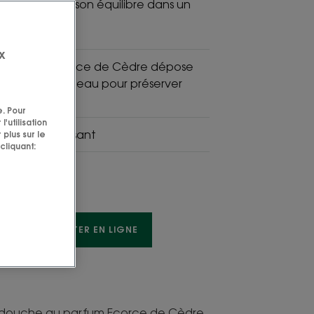
et respecte son équilibre dans un
 dynamisant.
x
u parfum Ecorce de Cèdre dépose
tecteur sur la peau pour préserver
 hydratation.
e. Pour
'utilisation
atant, dynamisant
 plus sur le
cliquant:
TE
ACHETER EN LIGNE
Gel douche au parfum Ecorce de Cèdre