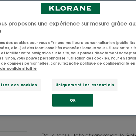
peau en douceur 
agréable parfum
ous proposons une expérience sur mesure grâce au
Le Gel douche a
s
un léger film pro
sons des cookies pour vous offrir une meilleure personnalisation (publicités
durablement son
sées, etc...) et des fonctionnalités avancées lorsque vous utilisez notre sit
et faciliter votre navigation sur le site, vous pouvez directement accepter l
Nettoyant, hydr
s. Sinon, vous pouvez personnaliser l'utilisation des cookies. Pour en savoir
 de données personnelles, consultez notre politique de confidentialité en 
 de confidentialité
Tube
Tube
200ml
tres des cookies
Uniquement les essentiels
POINT DE VEN
OK
Doux, sans sulfate et sans savon, le 