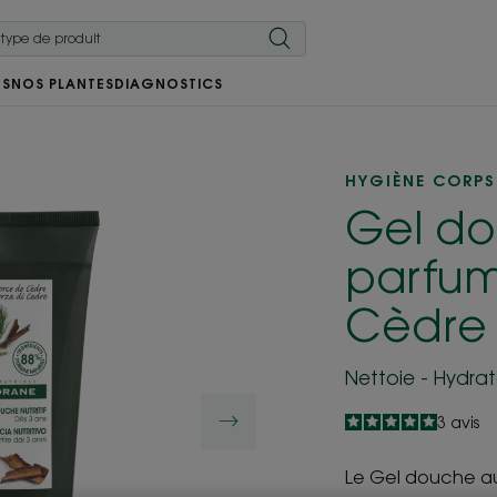
RS
NOS PLANTES
DIAGNOSTICS
HYGIÈNE CORPS
Gel d
parfum
Cèdre
Nettoie - Hydra
5
/
5
3
avis
-
Le Gel douche a