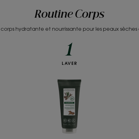
Routine Corps
 corps hydratante et nourrissante pour les peaux sèches 
1
Gel
LAVER
douche
au
parfum
Ecorce
de
Cèdre