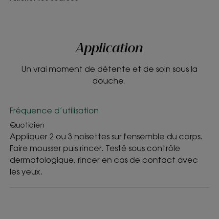
TEXTURE
ENVIRONNEMENT
Application
Texture
Un vrai moment de détente et de soin sous la
Gel crème
douche.
Avantage de la texture
Sa texture crémeuse hydrate intensément pour faire de
Fréquence d’utilisation
la douche un vrai moment de soin.
Quotidien
Senteur du contenu
Appliquer 2 ou 3 noisettes sur l'ensemble du corps.
Parfum relaxant aux notes de fleur de frangipanier, eau
Faire mousser puis rincer. Testé sous contrôle
de coco et vanille.
dermatologique, rincer en cas de contact avec
les yeux.
*Selon la norme OCDE301B.