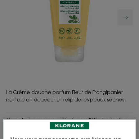
La Crème douche parfum Fleur de Frangipanier
nettoie en douceur et relipide les peaux sèches.
Capsule écoconçue allégée de 40 % de plastique.
Nettoyant, relipidant, nourrissant