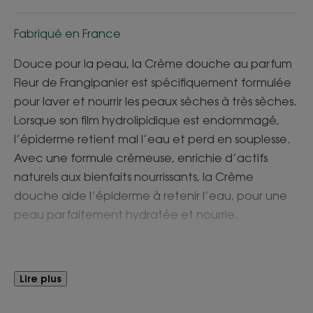
Fabriqué en France
Douce pour la peau, la Crème douche au parfum
Fleur de Frangipanier est spécifiquement formulée
pour laver et nourrir les peaux sèches à très sèches.
Lorsque son film hydrolipidique est endommagé,
l’épiderme retient mal l’eau et perd en souplesse.
Avec une formule crémeuse, enrichie d’actifs
naturels aux bienfaits nourrissants, la Crème
douche aide l’épiderme à retenir l’eau, pour une
peau parfaitement hydratée et nourrie.
Avantages
Lire plus
La peau est propre, nourrie et assouplie, dans un
parfum Fleur de Frangipanier. Douce pour la peau,