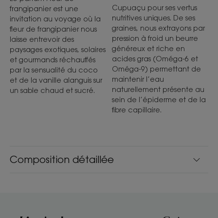
Cupuaçu pour ses vertus
frangipanier est une
nutritives uniques. De ses
invitation au voyage où la
graines, nous extrayons par
fleur de frangipanier nous
pression à froid un beurre
laisse entrevoir des
généreux et riche en
paysages exotiques, solaires
acides gras (Oméga-6 et
et gourmands réchauffés
Oméga-9) permettant de
par la sensualité du coco
maintenir l’eau
et de la vanille alanguis sur
naturellement présente au
un sable chaud et sucré.
sein de l’épiderme et de la
fibre capillaire.
Composition détaillée