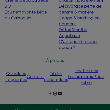
Crème d'eau au Bleuet
châtain naturellement
BIO
Décryptage perte de
Eau nettoyante Bébé
densité & matière
au Calendula
Lissage & brushing en
douceur
Détox Menthe
Aquatique
C'est quoi être éco-
conçu ?
À propos
Les sites des
Questions
Tri des
Contact
Laboratoires Pierre
fréquentes
échantillons
Fabre