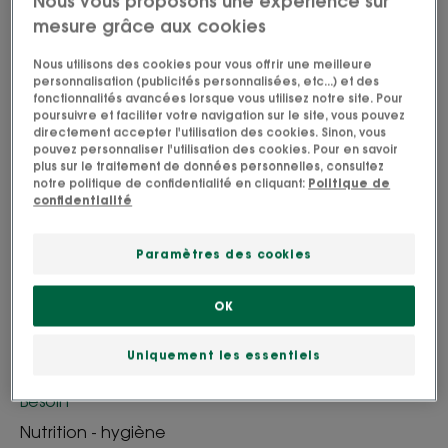
Nous vous proposons une expérience sur
mesure grâce aux cookies
Tube
Tube
200ml
Tube
75ml
Nous utilisons des cookies pour vous offrir une meilleure
personnalisation (publicités personnalisées, etc...) et des
fonctionnalités avancées lorsque vous utilisez notre site. Pour
Idéal pour
poursuivre et faciliter votre navigation sur le site, vous pouvez
directement accepter l'utilisation des cookies. Sinon, vous
Famille
pouvez personnaliser l'utilisation des cookies. Pour en savoir
plus sur le traitement de données personnelles, consultez
notre politique de confidentialité en cliquant:
Politique de
confidentialité
Âge
À partir de 3 an(s)
Paramètres des cookies
Type de peau
OK
Peau sèche
Uniquement les essentiels
Besoin
Nutrition - hygiène