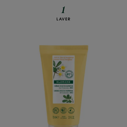
1
LAVER
Crème
douche
-
Parfum
Fleur
de
Frangipanier