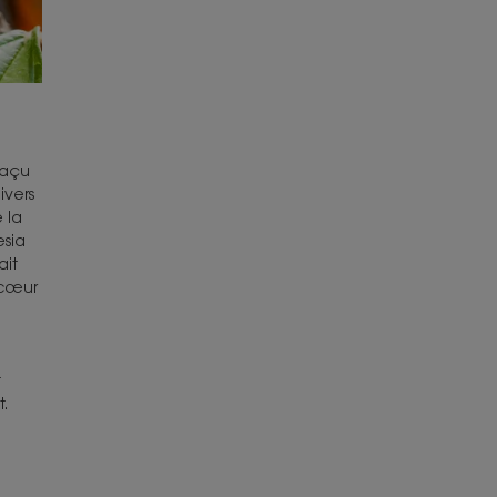
uaçu
ivers
 la
esia
ait
 cœur
t
t.