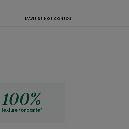
u
notes de Noix de
L'AVIS DE NOS CONSOS
ait de coton.
100%
texture fondante²