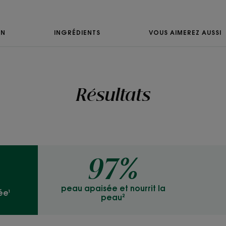
Senteur du conten
Parfum relaxant aux 
ON
INGRÉDIENTS
VOUS AIMEREZ AUSSI
Cupuaçu, freesia et l
*Selon la norme OCDE301B.
Résultats
97%
peau apaisée et nourrit la
ée¹
peau²