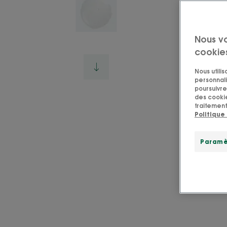
Nous v
cookie
Nous utili
personnali
poursuivre 
des cookie
traitement
Politique
Paramè