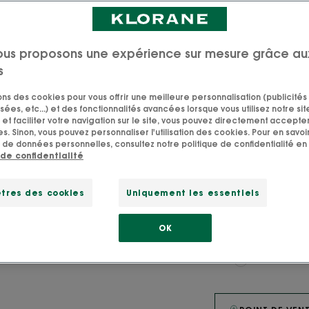
nettoie en douceu
sèches.
ous proposons une expérience sur mesure grâce au
s
sons des cookies pour vous offrir une meilleure personnalisation (publicités
SVG 91%
Fabriq
sées, etc...) et des fonctionnalités avancées lorsque vous utilisez notre sit
d'ingrédients
en
et faciliter votre navigation sur le site, vous pouvez directement accepter l
d'origine
Franc
s. Sinon, vous pouvez personnaliser l'utilisation des cookies. Pour en savoir
naturelle
 de données personnelles, consultez notre politique de confidentialité en 
 de confidentialité
Texture fondant
tres des cookies
Uniquement les essentiels
Nettoyant, nourri
OK
Tube
Tube
200ml