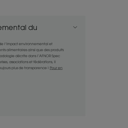
 savon nettoie les peaux sèches à
emental du
gents hautement nutritifs, la Crème
l’épiderme dès l’application.
parfumée transforme la douche en un
 de l’impact environnemental et
nts alimentaires ainsi que des produits
thodologie décrite dans l’AFNOR Spec
es, associations et fédérations, il
toujours plus de transparence !
Pour en
ENVIRONNEMENT
ture
 hydrate intensément pour
n vrai moment de soin.