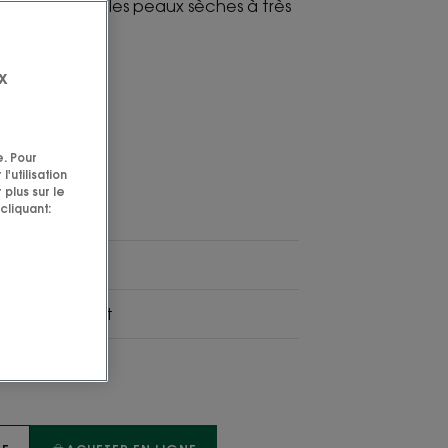
r et relipide les peaux sèches à très
x
ué
Haute
e. Pour
Tolérance
'utilisation
e
 plus sur le
cliquant:
e
ssant, relaxant