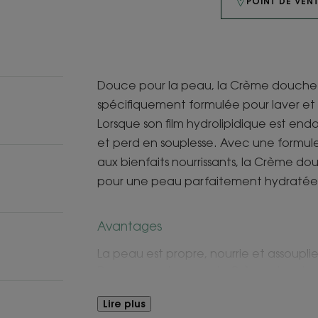
POINT DE VEN
Douce pour la peau, la Crème douche 
spécifiquement formulée pour laver et n
Lorsque son film hydrolipidique est en
et perd en souplesse. Avec une formule
aux bienfaits nourrissants, la Crème do
pour une peau parfaitement hydratée 
Avantages
La peau est propre, nourrie et assoupl
Douce pour la peau, la Crème douche 
biodégradable* et sa capsule éco-con
Lire plus