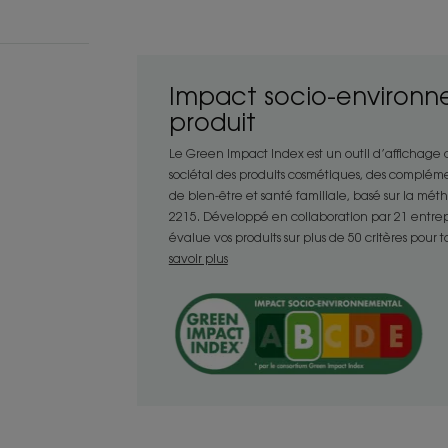
Bénéfices
- Lavante : sa base lavante douce sans
très sèches, sans agresser.
Impact socio-environn
- Intensément nourrissante : riche en a
produit
douche nourrit intensément et relipide 
- Relaxante : sa texture crémeuse et 
Le Green Impact Index est un outil d’affichage
vrai moment de soin et de douceur
sociétal des produits cosmétiques, des compléme
de bien-être et santé familiale, basé sur la mé
2215. Développé en collaboration par 21 entrepris
évalue vos produits sur plus de 50 critères pour 
TEXTURE
savoir plus
Texture
Gel crème
Avantage de la tex
Sa texture crémeuse
faire de la douche u