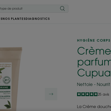
RS
NOS PLANTES
DIAGNOSTICS
HYGIÈNE CORPS
Crème
parfum
Cupua
Nettoie - Nourrit
4.9
/
5
25
avis
-
La Crème douche