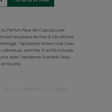
TE
ACHETER EN LIGNE
au Parfum Fleur de Cupuaçu est
ourrir les peaux sèches à très sèches.
dommagé, l’épiderme retient mal l’eau
 crémeuse, enrichie d’actifs naturels
uche aide l’épiderme à retenir l’eau,
et nourrie.
ie, dans un parfum Fleur de Cupuaçu.
est écoresponsable avec sa formule
çue allégée de 40 % de plastique.