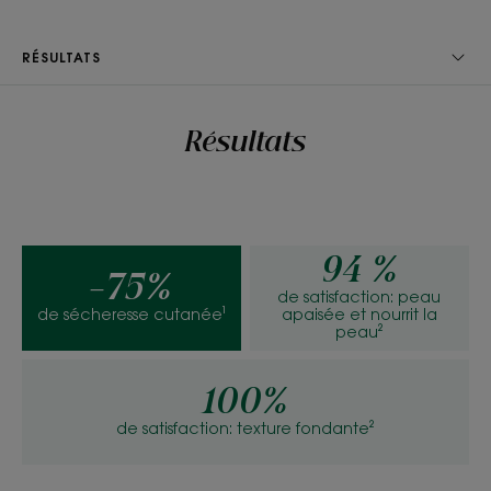
TEXTURE
ENVIRONNEMENT
RÉSULTATS
Texture
Résultats
Gel crème
Avantage de la texture
Sa texture crémeuse hydrate intensément pour faire de
la douche un vrai moment de soin.
94 %
-75%
de satisfaction: peau
Senteur du contenu
de sécheresse cutanée¹
apaisée et nourrit la
Lait d’Amandier
peau²
*Selon la norme OCDE301B.
100%
de satisfaction: texture fondante²