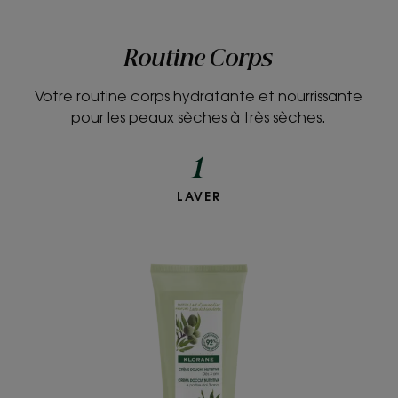
Routine Corps
Votre routine corps hydratante et nourrissante
pour les peaux sèches à très sèches.
1
LAVER
Crème
douche
-
Parfum
Lait
d’Amandier