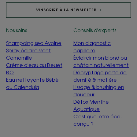
S'INSCRIRE À LA NEWSLETTER
Nos soins
Conseils d'experts
Shampoing sec Avoine
Mon diagnostic
Spray éclaircissant
capillaire
Camomille
Éclaircir mon blond ou
Crème d'eau au Bleuet
châtain naturellement
BIO
Décryptage perte de
Eau nettoyante Bébé
densité & matière
au Calendula
Lissage & brushing en
douceur
Détox Menthe
Aquatique
C'est quoi être éco-
conçu ?