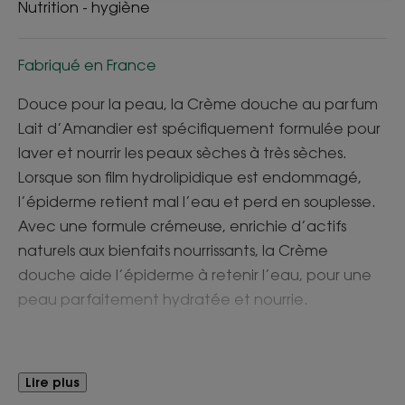
Nutrition - hygiène
Fabriqué en France
Douce pour la peau, la Crème douche au parfum
Lait d’Amandier est spécifiquement formulée pour
laver et nourrir les peaux sèches à très sèches.
Lorsque son film hydrolipidique est endommagé,
l’épiderme retient mal l’eau et perd en souplesse.
Avec une formule crémeuse, enrichie d’actifs
naturels aux bienfaits nourrissants, la Crème
douche aide l’épiderme à retenir l’eau, pour une
peau parfaitement hydratée et nourrie.
Avantages
Lire plus
La peau est propre, nourrie et assouplie, dans un