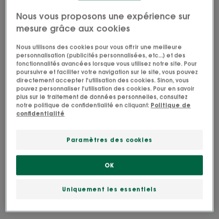
Nettoyant, nourrissant, relaxant
Nous vous proposons une expérience sur
mesure grâce aux cookies
Tube
Tube
200ml
Nous utilisons des cookies pour vous offrir une meilleure
personnalisation (publicités personnalisées, etc...) et des
fonctionnalités avancées lorsque vous utilisez notre site. Pour
Idéal pour
poursuivre et faciliter votre navigation sur le site, vous pouvez
directement accepter l'utilisation des cookies. Sinon, vous
Famille
pouvez personnaliser l'utilisation des cookies. Pour en savoir
plus sur le traitement de données personnelles, consultez
notre politique de confidentialité en cliquant:
Politique de
confidentialité
Âge
À partir de 3 an(s)
Paramètres des cookies
Type de peau
OK
Peau sèche - peau très sèche
Uniquement les essentiels
Besoin