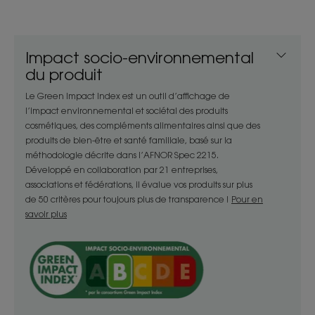
parfum Lait d’Amandier. Douce pour la peau, la
Crème douche possède une capsule éco-conçue
allégée de 40 % de plastique.
Impact socio-environnemental
du produit
Bénéfices
Le Green Impact Index est un outil d’affichage de
- Lavante : sa base lavante douce sans savon
l’impact environnemental et sociétal des produits
nettoie les peaux sèches à très sèches, sans
cosmétiques, des compléments alimentaires ainsi que des
produits de bien-être et santé familiale, basé sur la
agresser.
méthodologie décrite dans l’AFNOR Spec 2215.
- Intensément nourrissante : riche en agents
Développé en collaboration par 21 entreprises,
hautement nutritifs, la Crème douche nourrit
associations et fédérations, il évalue vos produits sur plus
intensément et relipide l’épiderme dès
de 50 critères pour toujours plus de transparence !
Pour en
l’application.
savoir plus
- Relaxante : sa texture crémeuse et parfumée
transforme la douche en un vrai moment de soin
et de douceur.