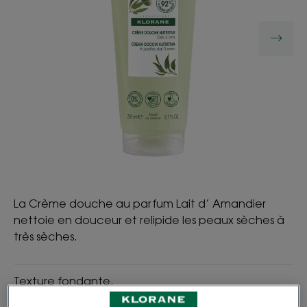
La Crème douche au parfum Lait d’ Amandier
nettoie en douceur et relipide les peaux sèches à
très sèches.
Texture fondante.