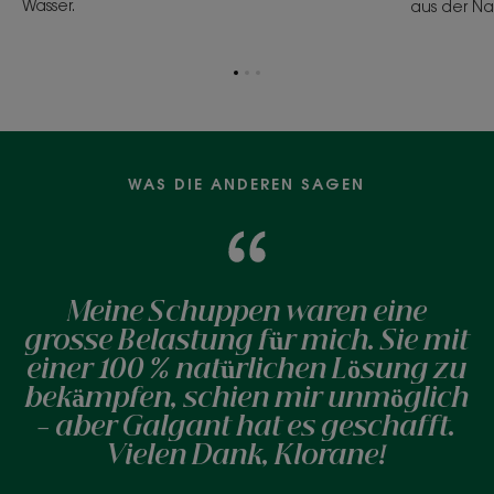
Wasser.
aus der Na
Zum
Zum
Zum
Element
Element
Element
1
2
3
WAS DIE ANDEREN SAGEN
Meine Schuppen waren eine
grosse Belastung für mich. Sie mit
einer 100 % natürlichen Lösung zu
bekämpfen, schien mir unmöglich
- aber Galgant hat es geschafft.
Vielen Dank, Klorane!