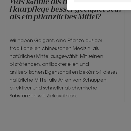
Was könnte als natürliche
Haarpflege besser geeignet sein
als ein pflanzliches Mittel?
Wir haben Galgant, eine Pflanze aus der
traditionellen chinesischen Medizin, als
natürliches Mittel ausgewählt. Mit seinen
pilztötenden, antibakteriellen und
antiseptischen Eigenschaften bekämpft dieses
natürliche Mittel alle Arten von Schuppen
effektiver und schneller als chemische
Substanzen wie Zinkpyrithion.