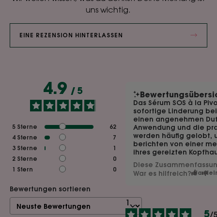
uns wichtig.
EINE REZENSION HINTERLASSEN
4.9
/
5
Bewertungsübersi
Das Sérum SOS à la Pivo
sofortige Linderung bei
einen angenehmen Duft
5
Sterne
62
Anwendung und die pra
werden häufig gelobt, 
4
Sterne
7
berichten von einer me
3
Sterne
1
ihres gereizten Kopfhau
2
Sterne
0
Diese Zusammenfassung 
1
Stern
0
War es hilfreich?
Ja
Nei
Bewertungen sortieren
5
/