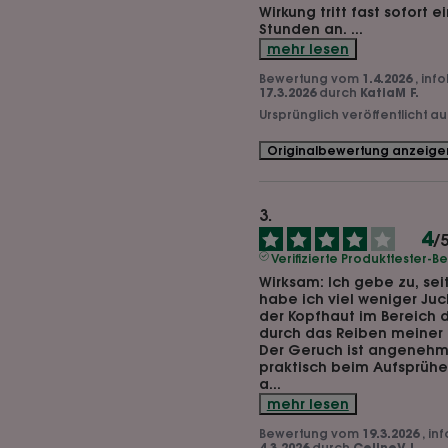
Wirkung tritt fast sofort e
Stunden an. 
...
mehr lesen
Bewertung vom
1.4.2026
, inf
17.3.2026
durch
KatiaM F.
Ursprünglich veröffentlicht a
Originalbewertung anzeige
4
/
Verifizierte Produkttester-
Wirksam: Ich gebe zu, seit
habe ich viel weniger Juc
der Kopfhaut im Bereich d
durch das Reiben meiner B
Der Geruch ist angenehm 
praktisch beim Aufsprühen.
a
...
mehr lesen
Bewertung vom
19.3.2026
, in
4.3.2026
durch
CelineV L.