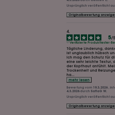
Ursprünglich veröffentlicht a
Originalbewertung anzeige
5
/
Verifizierte Produkttester-
Tägliche Linderung, dank
ist unglaublich hübsch u
ich mag den Schutz für di
eine sehr leichte Textur,
der Kopfhaut anfühlt. Mei
Trockenheit und Reizungen
ha
...
mehr lesen
Bewertung vom
19.3.2026
, in
4.3.2026
durch
SafiaG W.
Ursprünglich veröffentlicht a
Originalbewertung anzeige