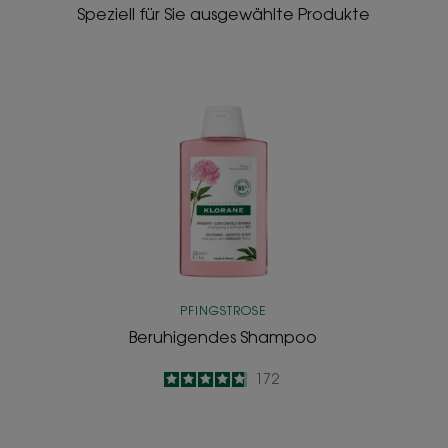
Speziell für Sie ausgewählte Produkte
Beruhigendes
Shampoo
PFINGSTROSE
Beruhigendes Shampoo
4.8
/
5
172
-