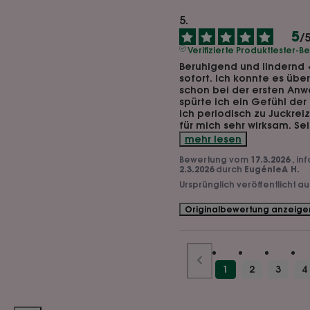
5
/
Verifizierte Produkttester-
Beruhigend und lindernd 
sofort. Ich konnte es übe
schon bei der ersten Anw
spürte ich ein Gefühl der
ich periodisch zu Juckreiz
für mich sehr wirksam. Sei
mehr lesen
Bewertung vom
17.3.2026
, in
2.3.2026
durch
EugénieA H.
Ursprünglich veröffentlicht a
Originalbewertung anzeige
1
2
3
4