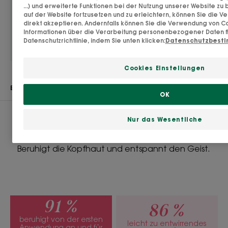
• Schützt: Seine Formulierung mit physiologischem
...) und erweiterte Funktionen bei der Nutzung unserer Website zu 
auf der Website fortzusetzen und zu erleichtern, können Sie die 
pH-Wert hält die Kopfhaut mit Feuchtigkeit versorgt
direkt akzeptieren. Andernfalls können Sie die Verwendung von C
und unterstützt das Gleichgewicht des Mikrobioms.
Informationen über die Verarbeitung personenbezogener Daten fi
Datenschutzrichtlinie, indem Sie unten klicken:
Datenschutzbest
• Lindert Reizungen: dank seines Aktivstoff Bio-
Pfingstrose mindert es Juckreiz**.
Cookies Einstellungen
ERGEBNISSE
TEXTUR
UMWELT
OK
Nur das Wesentliche
Ergebnisse
Beruhigt die Kopfhaut und entspannt den Geist.
Textur
Flüssigkeit
Vorteile der Textur
Die Textur ist nicht fettig und nicht klebrig.
91 %
86 %
beruhigt von der ersten
Geruch des Inhalts
leicht zu entwirrendes
Anwendung an und für