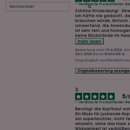
Verifizierte Produkttester-
Schöne Entdeckung! : Eine
ich hätte nie gedacht, das
brauchen würde. Einfach z
umwerfend, die Anwendung
ist sehr fein und homogen
keine Rückstände im Haar
mehr lesen
Bewertung vom
10.4.2026
, in
26.3.2026
durch
RabéaM A.
Ursprünglich veröffentlicht a
Originalbewertung anzeige
5
/
Verifizierte Produkttester-
Beruhigt die Kopfhaut sch
Ein Muss für juckende Kopf
ein superleichter, nicht f
einzieht, ohne das Haar z
Wirksamkeit ist verblüffe