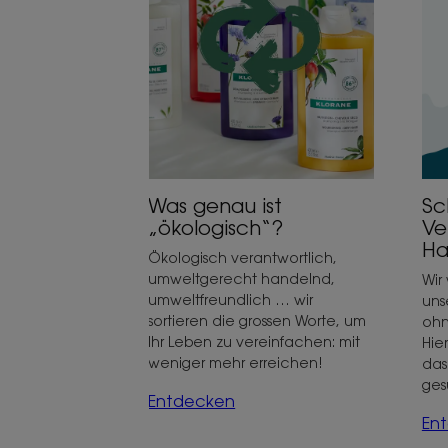
„ökologisch“?
Ve
me
Hau
Was genau ist
Sc
„ökologisch“?
Ve
Ha
Ökologisch verantwortlich,
umweltgerecht handelnd,
Wir
umweltfreundlich … wir
uns
sortieren die grossen Worte, um
ohn
Ihr Leben zu vereinfachen: mit
Hier
weniger mehr erreichen!
das
ges
Entdecken
En