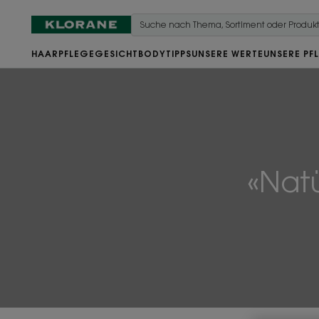
HAARPFLEGE
GESICHT
BODY
TIPPS
UNSERE WERTE
UNSERE PF
«Natü