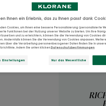
f Produkten gab es schon immer, aber jetzt sehen wir i
 «natürlichen Inhaltsstoffen» auf den Verpackungen uns
ten Ihnen ein Erlebnis, das zu Ihnen passt dank Cook
a (und auch auf anderen Produkten). Aber ist mehr immer
den Cookies, um Ihnen eine bessere Personalisierung (personalisierte Wer
was gut und sinnvoll ist und was nicht? Muss man gut in Ma
erte Funktionen bei der Nutzung unserer Website zu bieten. Um Ihre Navig
rtzusetzen und zu erleichtern, können Sie die Verwendung von Cookies di
machen zu können? Keine Sorge, wir helfen Ihnen dabei!
en. Andernfalls können Sie die Verwendung von Cookies anpassen. Weiter
onen über die Verarbeitung personenbezogener Daten finden Sie in unser
zrichtlinie, indem Sie unten klicken:
Datenschutzbestimmungen
 Einstellungen
Nur das Wesentliche
RIC