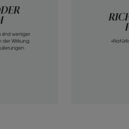
ODER
RIC
H
 sind weniger
 der Wirkung
«Natürli
mulierungen