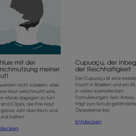
rschmutzung
der
iner
Reichhaltigkeit
t!
Cupuaçu, der Inbegr
hluss mit der
der Reichhaltigkeit
rschmutzung meiner
ut!
Der Cupuaçu ist eine belieb
Frucht in Brasilien und ein Mu
 werden nicht zulassen, dass
in vielen kosmetischen
ere Haut verschmutzt wird,
Formulierungen. Sein Anbau
e etwas dagegen zu tun!
trägt zum Schutz gefährdete
 sind 5 Tipps, die Ihre Haut
Ökosysteme bei.
 ganze Jahr über frisch und
und halten!
Entdecken
tdecken