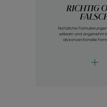
RICHTIG 
FALSC
Natürliche Formulierungen
wirksam und angenehm in
als konventionelle For