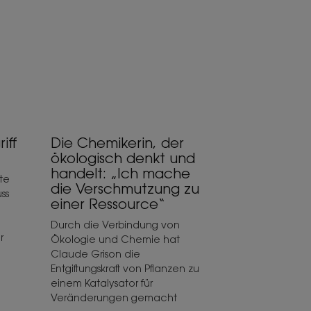
ökologisch
denkt
und
handelt:
„Ich
mache
die
Verschmutzung
zu
iff
Die Chemikerin, der
einer
ökologisch denkt und
Ressource“
handelt: „Ich mache
te
die Verschmutzung zu
ss
einer Ressource“
Durch die Verbindung von
r
Ökologie und Chemie hat
Claude Grison die
Entgiftungskraft von Pflanzen zu
einem Katalysator für
Veränderungen gemacht