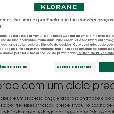
Cuidados naturais para o seu cabelo
emos-lhe uma experiência que lhe convém graças
s
 cookies para lhe permitir utilizar o nosso website de uma forma mais per
 uso de funcionalidades avançadas. Para continuar e facilitar a sua naveg
aceitar directamente a utilização de cookies. Caso contrário, pode pers
o de cookies. Para mais informações sobre o processamento de dados pes
ue abaixo para ler a nossa política de privacidade:
Política de Privacida
natureza realiza bem o
ções de cookies
Apenas o essencial
ho: cada cabelo renov
rdo com um ciclo prec
abelo é um processo longo e laborioso chamado ciclo ca
sa por três fases principais: cresce, involui (o oposto de e
 indefinidamente ao longo da vida, e cada folículo capil