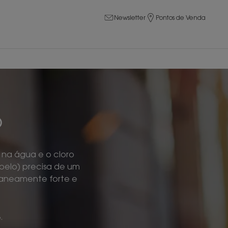
Newsletter
Pontos de Venda
o
 na água e o cloro
abelo) precisa de um
ltaneamente forte e
.
e
.