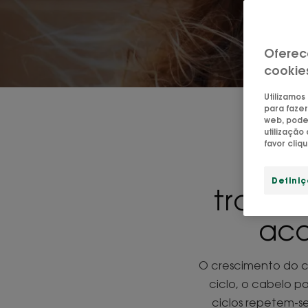
Oferec
cookie
Utilizamos
para fazer
web, pode 
utilizaçã
favor cliq
"A 
Defini
trabal
aco
O crescimento do c
ciclo, o cabelo pas
ciclos repetem-se