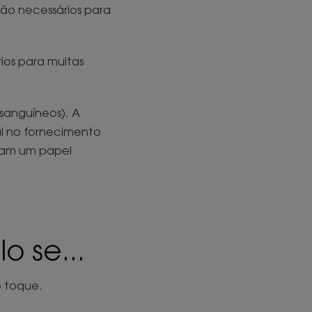
 são necessários para
rios para muitas
 sanguíneos). A
l no fornecimento
ham um papel
o se...
o toque.