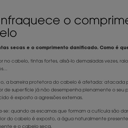
nfraquece o comprim
belo
ntas secas e o comprimento danificado. Como é qu
 no cabelo, tintas fortes, alisá-lo demasiadas vezes, raio
...
dico, a barreira protetora do cabelo é afetada: atacada p
or de superfície já não desempenha plenamente o seu p
cido é exposto a agressões externas.
ta-se: quando as escamas que formam a cutícula são dan
rior do cabelo é exposto, a água naturalmente present
mente e o cabelo seca.