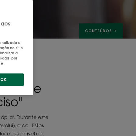
 aos
CONTEÚDOS
sonalizada e
ação no sítio
onalizar a
soais, por
de
 seu
OK
a-se de
iso"
pilar. Durante este
volui), e cai. Estes
ar é suscetível de