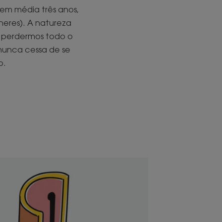
 em média três anos,
lheres). A natureza
o perdermos todo o
 nunca cessa de se
o.