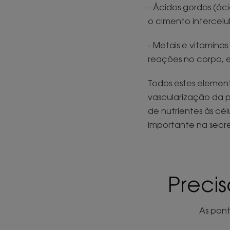
- Ácidos gordos (áci
o cimento intercelu
- Metais e vitaminas
reações no corpo, e 
Todos estes elemento
vascularização da 
de nutrientes às c
importante na secr
Precis
As pont