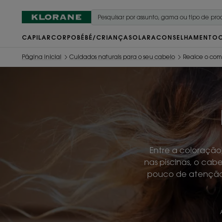
CAPILAR
CORPO
BÉBÉ/CRIANÇA
SOLAR
ACONSELHAMENTO
Página inicial
Cuidados naturais para o seu cabelo
Realce o co
Entre a coloração
nas piscinas, o cab
pouco de atenção s