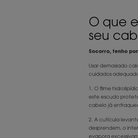
O que e
seu ca
Socorro, tenho po
Usar demasiado calor
cuidados adequados
1. O filme hidrolipí
este escudo protet
cabelo já enfraque
2. A cutícula levan
desprendem, o inte
evapora excessiva