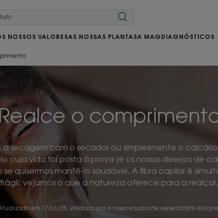
OS NOSSOS VALORES
AS NOSSAS PLANTAS
A MAG
DIAGNÓSTICOS
mprimento
Realce o compriment
, a secagem com o secador ou simplesmente o calcário
elo cuja vida foi posta à prova (e os nossos desejos de c
e quisermos mantê-lo saudável. A fibra capilar é simu
frágil: vejamos o que a natureza oferece para a realçar
Atualizado em
17/06/25
, validado por
a nossa equipa de especialistas Kloran