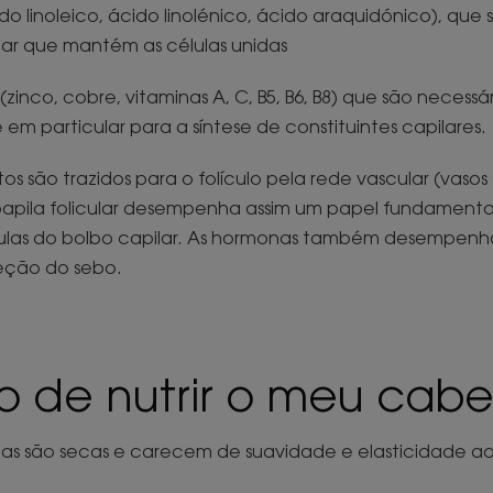
do linoleico, ácido linolénico, ácido araquidónico), que
lar que mantém as células unidas
 (zinco, cobre, vitaminas A, C, B5, B6, B8) que são necessá
em particular para a síntese de constituintes capilares.
s são trazidos para o folículo pela rede vascular (vasos
papila folicular desempenha assim um papel fundamenta
élulas do bolbo capilar. As hormonas também desempen
eção do sebo.
o de nutrir o meu cabel
as são secas e carecem de suavidade e elasticidade a