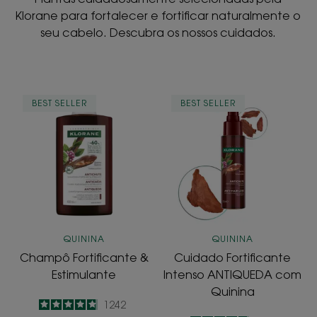
Klorane para fortalecer e fortificar naturalmente o
seu cabelo. Descubra os nossos cuidados.
Champô
Cuidado
BEST SELLER
BEST SELLER
Fortificante
Fortificante
&
Intenso
Estimulante
ANTIQUEDA
com
Quinina
QUININA
QUININA
Champô Fortificante &
Cuidado Fortificante
Estimulante
Intenso ANTIQUEDA com
Quinina
4.8
/
5
1242