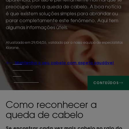
preocupe com a queda de cabelo. A boa notícia
é que existem soluções simples para abrandar ou
parar completamente este fenómeno. Aqui tem
algumas informações úteis.
Atualizado em
29/04/26
, validado por
a nossa equipa de especialistas
Klorane
.
Mantenha o seu cabelo com aspeto saudável
CONTEÚDOS
Como reconhecer a
queda de cabelo
Se encontrar cada vez mais cabelo no ralo do