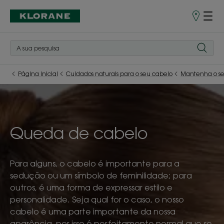
Pontos
de
Venda
Página inicial
Cuidados naturais para o seu cabelo
Mantenha o se
Queda de cabelo
Para alguns, o cabelo é importante para a
sedução ou um símbolo de feminilidade; para
outros, é uma forma de expressar estilo e
personalidade. Seja qual for o caso, o nosso
cabelo é uma parte importante da nossa
aparência, por isso é perfeitamente normal que se