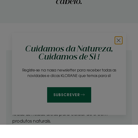
cabelo.
Cuidamos da Natureza,
Cuidamos de Si !
Registe-se na nossa newsletter para receber todas as
NEWSLETTER
novidades e dicas KLORANE que temos para si!
A natureza costuma ter
SUBSCREVER
a solução...
Todas as nossas dicas para cuidar de si com
produtos naturais.