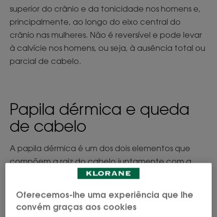
superior do crânio e da tonicidade nos homens e,
principalmente, ao longo do eixo central do
crânio nas mulheres. Não é reversível e pode levar
à calvície nos homens, ou seja, à ausência total ou
parcial de cabelo.
Papila dérmica e queda
de cabelo
A papila dérmica é um dos dois elementos que
compõem a raiz do cabelo juntamente com a
matriz capilar. É a única área vascularizada do
folículo, onde ocorre o fornecimento de nutrientes
Oferecemos-lhe uma experiência que lhe
(vitaminas, micronutrientes), e, por isso, rege todo
convém graças aos cookies
o ciclo de crescimento do cabelo. Em caso de